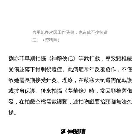
言承旭多次因工作受傷，也造成不少後遺
症。（資料照）
劉亦菲早期拍攝《神鵰俠侶》等武打戲，導致頸椎嚴
受傷並落下骨刺後遺症。此病症常年反覆發作，不僅
致她需長期接受針灸、理療，在嚴寒天氣還需配戴護
或披肩保護。後來拍攝《夢華錄》時，常因頸椎舊傷
發，在拍戲空檔需戴護頸，連拍吻戲要抬頭都無法久
撐。
延伸閱讀