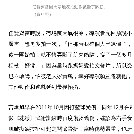
任賢齊曾因天寒地凍拍動作戲斷了腳筋。
（資料照）
任賢齊當時說，有場戲天氣很冷，導演看完回放說不
厲害，想再多拍一次，「但那時我整個人已凍僵了，
後一開始拍，就不慎弄斷了肌肉筋腱，撐了一個多月
枴杖，好慘。」因為當時跟媽媽說拍文藝片，所以受
也不敢講，怕被老人家責罵，幸好導演願意遷就他，
其他動作和跑戲延到最後拍攝。
言承旭早在2011年10月因打籃球受傷，同年12月在
影《花漾》武術訓練時再度傷及舊傷，確診為右手食
肌腱撕裂拉扯引起之關節骨折，當時傷勢嚴重，也造