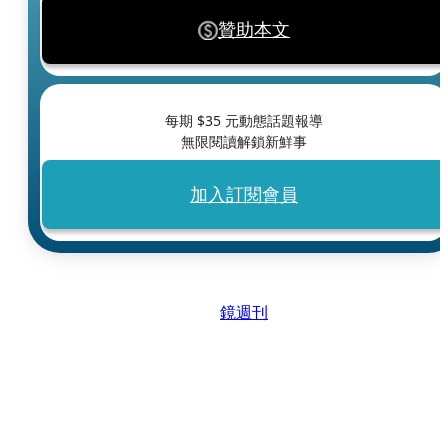
贊助本文
每期 $
35
元動態話題報導
無限閱讀解鎖新鮮事
加入訂閱會員
鏡週刊