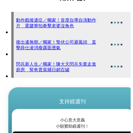
動作戲後遺症／獨家！首度自導自演動作
片 霍建華拍拳擊老婆沒角色
復出遙無期／獨家！蟄伏公司避風頭 直
擊薛仕凌消瘦露面透氣
閃兵新人生／獨家！陳大天閃兵失業走進
廚房 幫爸賣菜脯日銷百罐
支持鏡週刊
小心意大意義
小額贊助鏡週刊！