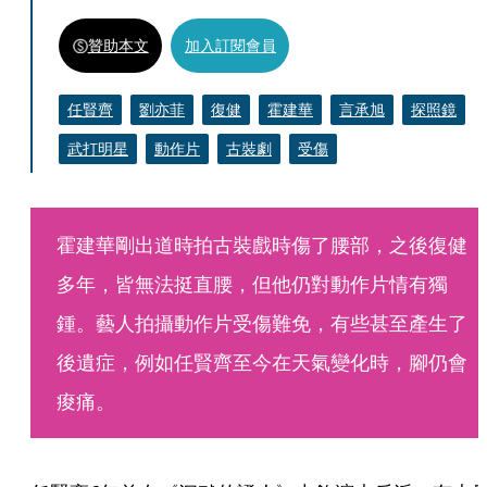
贊助本文
加入訂閱會員
任賢齊
劉亦菲
復健
霍建華
言承旭
探照鏡
武打明星
動作片
古裝劇
受傷
霍建華剛出道時拍古裝戲時傷了腰部，之後復健
多年，皆無法挺直腰，但他仍對動作片情有獨
鍾。藝人拍攝動作片受傷難免，有些甚至產生了
後遺症，例如任賢齊至今在天氣變化時，腳仍會
痠痛。