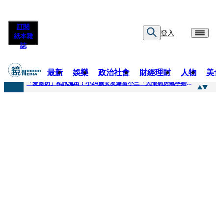
訂閱
登入
紙本雜
誌
最新
娛樂
政治社會
財經理財
人物
美
快訊
「愛露奶」私訊流出！小24歲女友爆當小三「大鬧病房氣孕婦」 姜厚任不忍回應了
快訊
台玻夫人稱長子抑鬱輕生 兒媳譚以欣：若愛只在完全順從才給予，就不是無條件的愛
快訊
廖峻中風前妻「父親節餵飯照顧」 兒曬溫馨背影感慨：不計前嫌的真愛