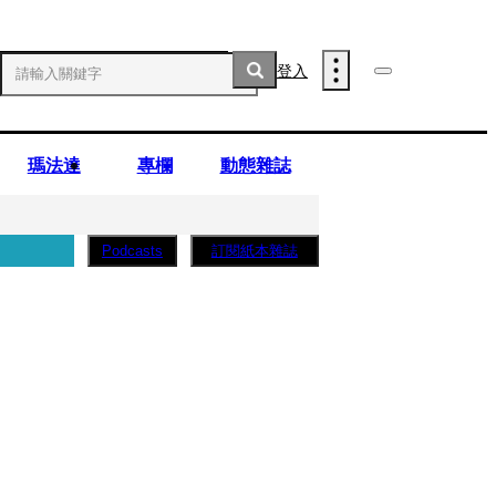
登入
瑪法達
專欄
動態雜誌
訂閱紙本雜誌
Podcasts