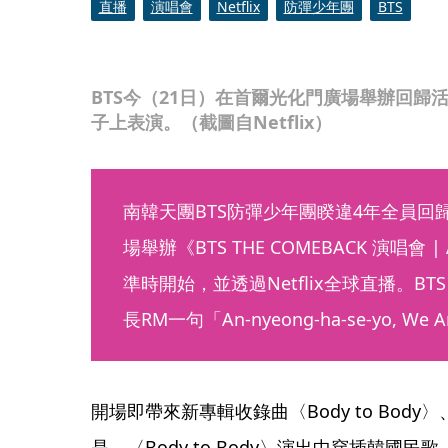
直播
演唱會
Netflix
防彈少年團
BTS
BTS今（21日）在首爾光化門廣場舉辦回歸
子上表演。（截圖自Netflix）
南韓天團BTS防彈少年團睽違4年全員回
場舉辦《BTS THE COMEBACK 演唱會
準時開始，並透過Netflix全球直播。B
長RM一句「An-nyeong-ha-se-yo, W
開場即帶來新專輯收錄曲〈Body to Body〉、
是，〈Body to Body〉演出中穿插韓國民