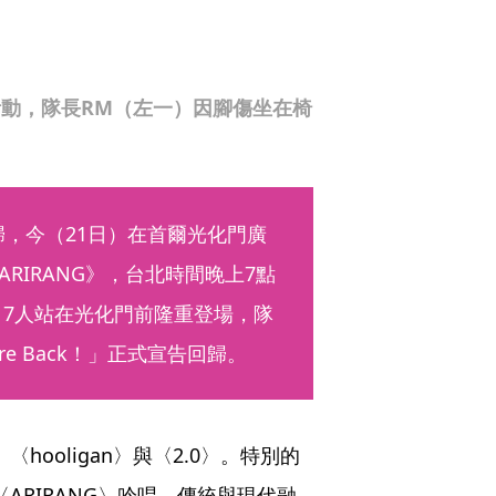
活動，隊長RM（左一）因腳傷坐在椅
歸，今（21日）在首爾光化門廣
 | ARIRANG》，台北時間晚上7點
TS 7人站在光化門前隆重登場，隊
e Are Back！」正式宣告回歸。
〈hooligan〉與〈2.0〉。特別的
歌〈ARIRANG〉吟唱，傳統與現代融