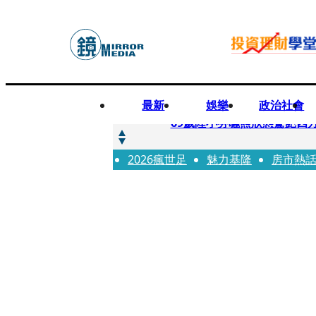
最新
娛樂
政治社會
快訊
69歲陸小芬曬照狀態驚艷四
2026瘋世足
快訊
魅力基隆
房市熱
不動產放款風險遽增 金管會
快訊
真相大白！慈濟購疫苗遭詐1