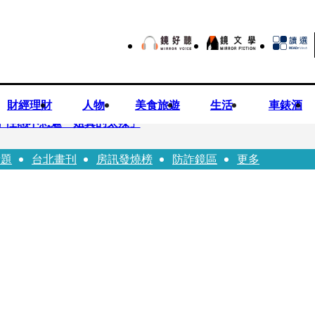
財經理財
人物
美食旅遊
生活
車錶酒
方 性感不想遮「姐真的太辣」
話題
台北畫刊
房訊發燒榜
防詐鏡區
更多
嚴控金檢地政士揪出多起違規
0億 陳時中遺憾被抹黑：不實指控的人應道歉