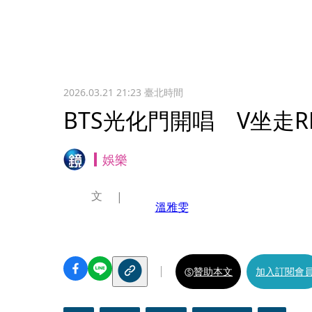
2026.03.21 21:23
臺北時間
BTS光化門開唱 V坐走R
娛樂
文
溫雅雯
贊助本文
加入訂閱會