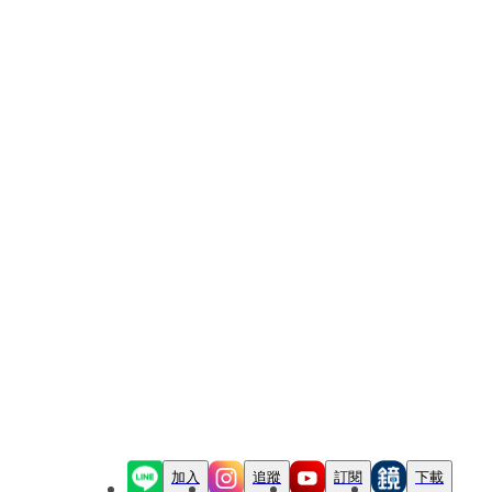
加入
追蹤
訂閱
下載