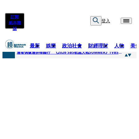
訂閱
登入
紙本雜
誌
最新
娛樂
政治社會
財經理財
人物
美
快訊
邊看偶像邊拚韓國行 《2026 SBS歌謠大戰SUMMER》TVBS直播祭追星福利
快訊
代誌大條火急跳船？ 宏碁派任李文詳接掌兆基屋管2天就喊撤出！
快訊
一句「請回去坐好」 特教生持斷掃把戳女代課老師眼睛大失血近失明