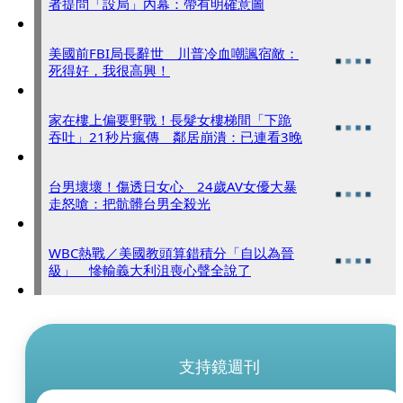
者提問「設局」內幕：帶有明確意圖
美國前FBI局長辭世 川普冷血嘲諷宿敵：
死得好，我很高興！
家在樓上偏要野戰！長髮女樓梯間「下跪
吞吐」21秒片瘋傳 鄰居崩潰：已連看3晚
台男壞壞！傷透日女心 24歲AV女優大暴
走怒嗆：把骯髒台男全殺光
WBC熱戰／美國教頭算錯積分「自以為晉
級」 慘輸義大利沮喪心聲全說了
支持鏡週刊