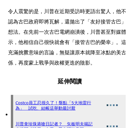
令人震驚的是，川普在近期受訪時更語出驚人，他不
認為古巴政府即將瓦解，還拋出了「友好接管古巴」
想法。在先前一次古巴電網崩潰後，川普甚至對媒體
示，他相信自己很快就會有「接管古巴的榮幸」。這
充滿挑釁意味的言論，無疑讓原本就降至冰點的美古
係，再度蒙上戰爭與政權更迭的陰影。
延伸閱讀
Costco員工忍很久了！盤點「5大地雷行
為」 試吃、結帳這舉動最討厭
川普拿珍珠港嗆日記者？ 矢板明夫揭記