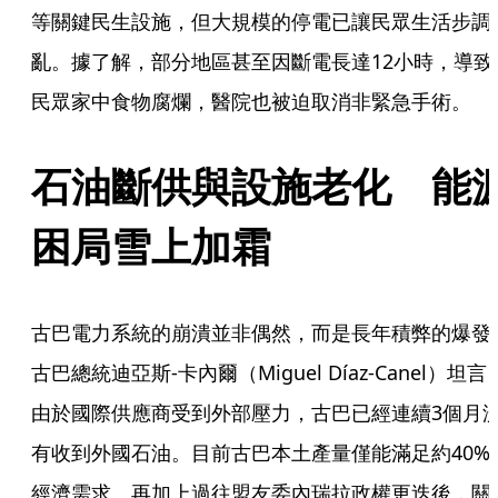
等關鍵民生設施，但大規模的停電已讓民眾生活步調
亂。據了解，部分地區甚至因斷電長達12小時，導致
民眾家中食物腐爛，醫院也被迫取消非緊急手術。
石油斷供與設施老化　能
困局雪上加霜
古巴電力系統的崩潰並非偶然，而是長年積弊的爆發
古巴總統迪亞斯-卡內爾（Miguel Díaz-Canel）坦言
由於國際供應商受到外部壓力，古巴已經連續3個月
有收到外國石油。目前古巴本土產量僅能滿足約40%
經濟需求。再加上過往盟友委內瑞拉政權更迭後，關