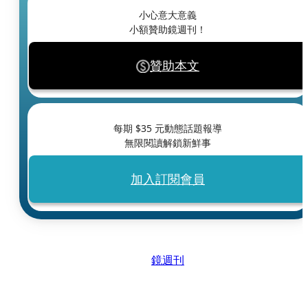
小心意大意義
小額贊助鏡週刊！
贊助本文
每期 $
35
元動態話題報導
無限閱讀解鎖新鮮事
加入訂閱會員
鏡週刊