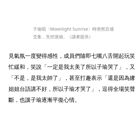
子瑜唱〈Moonlight Sunrise〉時突然百感
交集，失控淚崩。（讀者提供）
見氣氛一度變得感性，成員們隨即七嘴八舌開起玩笑
忙緩和，笑說「一定是我太美了所以子瑜哭了」，又
「不是，是我太帥了」，甚至打趣表示「還是因為娜
姐姐台語講不好，所以子瑜才哭了」，逗得全場笑聲
斷，也讓子瑜逐漸平復心情。