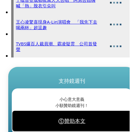
丁噹首登成都掀萬人大合唱 阿弟合體嗨
喊「熱」脫衣引尖叫
王心凌驚喜現身A-Lin演唱會 「我先下去
喝兩杯」超逗趣
TVBS爆百人裁員潮、霸凌疑雲 公司首發
聲
支持鏡週刊
小心意大意義
小額贊助鏡週刊！
贊助本文