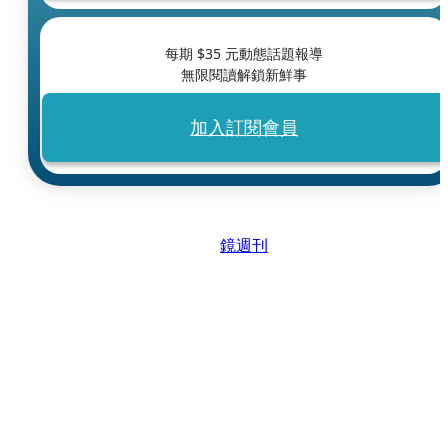
每期 $
35
元動態話題報導
無限閱讀解鎖新鮮事
加入訂閱會員
鏡週刊