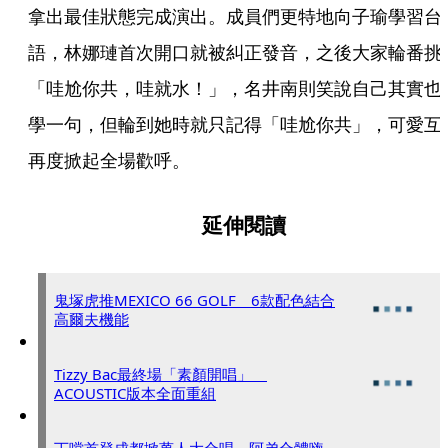
拿出最佳狀態完成演出。成員們更特地向子瑜學習台
語，林娜璉首次開口就被糾正發音，之後大家輪番挑
「哇尬你共，哇就水！」，名井南則笑說自己其實也
學一句，但輪到她時就只記得「哇尬你共」，可愛互
再度掀起全場歡呼。
延伸閱讀
鬼塚虎推MEXICO 66 GOLF 6款配色結合
高爾夫機能
Tizzy Bac最終場「素顏開唱」
ACOUSTIC版本全面重組