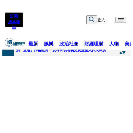
訂閱
登入
紙本雜
誌
最新
娛樂
政治社會
財經理財
人物
美
快訊
創「互道」詐騙慈濟！ 女律師供養義父黃金全入四大庫房
快訊
前時力黨魁表態「反對刪公視預算」 盼在野三思：改凍結處理受質疑項目
快訊
六強片齊聚桃影 小薰《祖先鬼》回桃影娘家 《長安的荔枝》桃影加映一票難求