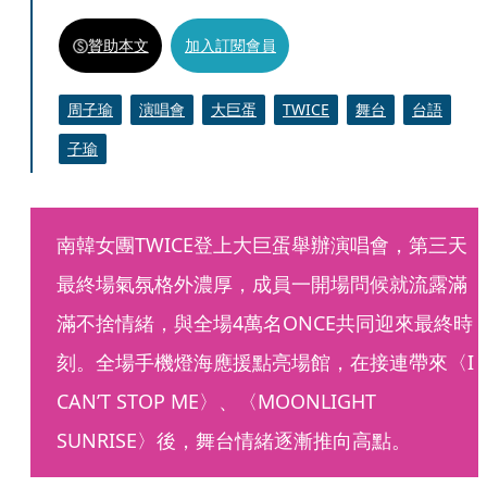
贊助本文
加入訂閱會員
周子瑜
演唱會
大巨蛋
TWICE
舞台
台語
子瑜
南韓女團TWICE登上大巨蛋舉辦演唱會，第三天
最終場氣氛格外濃厚，成員一開場問候就流露滿
滿不捨情緒，與全場4萬名ONCE共同迎來最終時
刻。全場手機燈海應援點亮場館，在接連帶來〈I 
CAN’T STOP ME〉、〈MOONLIGHT 
SUNRISE〉後，舞台情緒逐漸推向高點。