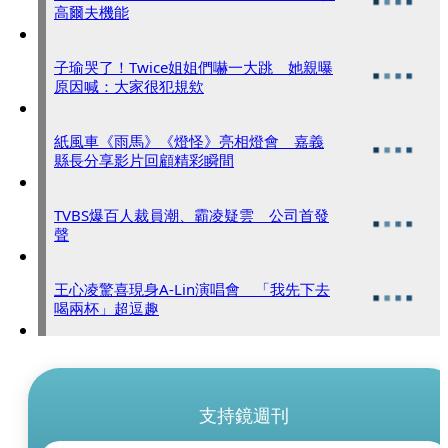
高爾夫機能
子瑜哭了！Twice姐姐們嚇一大跳 她親曝
原因喊：大家很犯規欸
紙風車《雨馬》《燈怪》亮相燈會 嘉義
縣長分享影片回顧精彩瞬間
TVBS爆百人裁員潮、霸凌疑雲 公司首發
聲
王心凌驚喜現身A-Lin演唱會 「我先下去
喝兩杯」超逗趣
支持鏡週刊