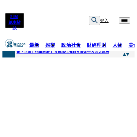
訂閱
登入
紙本雜
誌
最新
娛樂
政治社會
財經理財
人物
美
快訊
創「互道」詐騙慈濟！ 女律師供養義父黃金全入四大庫房
快訊
前時力黨魁表態「反對刪公視預算」 盼在野三思：改凍結處理受質疑項目
快訊
六強片齊聚桃影 小薰《祖先鬼》回桃影娘家 《長安的荔枝》桃影加映一票難求