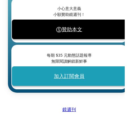
小心意大意義
小額贊助鏡週刊！
贊助本文
每期 $
35
元動態話題報導
無限閱讀解鎖新鮮事
加入訂閱會員
鏡週刊