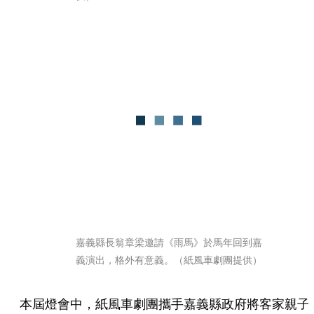
嘉義縣長翁章梁邀請《雨馬》於馬年回到嘉
義演出，格外有意義。（紙風車劇團提供）
本屆燈會中，紙風車劇團攜手嘉義縣政府將客家親子