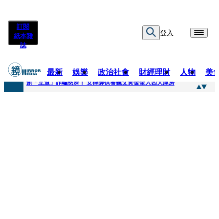
訂閱
登入
紙本雜
誌
最新
娛樂
政治社會
財經理財
人物
美
快訊
創「互道」詐騙慈濟！ 女律師供養義父黃金全入四大庫房
快訊
前時力黨魁表態「反對刪公視預算」 盼在野三思：改凍結處理受質疑項目
快訊
六強片齊聚桃影 小薰《祖先鬼》回桃影娘家 《長安的荔枝》桃影加映一票難求