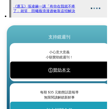
《逐玉》張凌赫一講「有你在我就不疼
了」就笑 田曦薇浪漫過敏靠這招解決
支持鏡週刊
小心意大意義
小額贊助鏡週刊！
贊助本文
每期 $
35
元動態話題報導
無限閱讀解鎖新鮮事