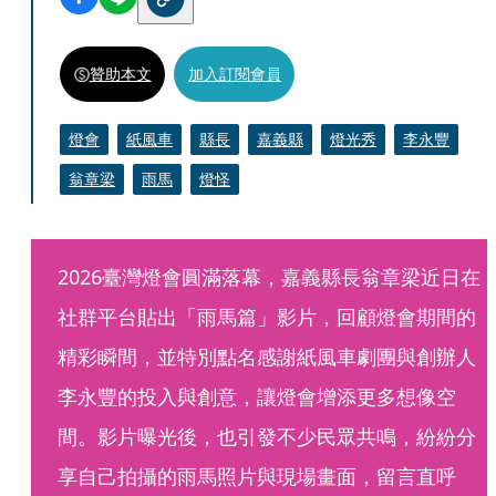
贊助本文
加入訂閱會員
燈會
紙風車
縣長
嘉義縣
燈光秀
李永豐
翁章梁
雨馬
燈怪
2026臺灣燈會圓滿落幕，嘉義縣長翁章梁近日在
社群平台貼出「雨馬篇」影片，回顧燈會期間的
精彩瞬間，並特別點名感謝紙風車劇團與創辦人
李永豐的投入與創意，讓燈會增添更多想像空
間。影片曝光後，也引發不少民眾共鳴，紛紛分
享自己拍攝的雨馬照片與現場畫面，留言直呼