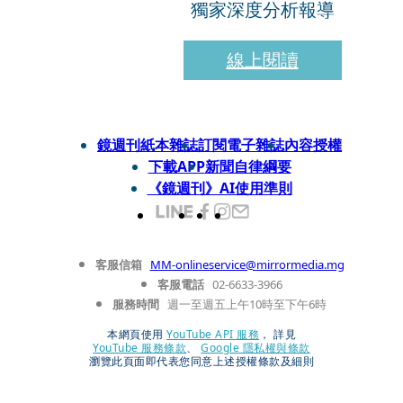
獨家深度分析報導
線上閱讀
鏡週刊紙本雜誌
訂閱電子雜誌
內容授權
下載APP
新聞自律綱要
《鏡週刊》AI使用準則
客服信箱
MM-onlineservice@mirrormedia.mg
客服電話
02-6633-3966
服務時間
週一至週五上午10時至下午6時
本網頁使用
YouTube API 服務
， 詳見
YouTube 服務條款
、
Google 隱私權與條款
瀏覽此頁面即代表您同意上述授權條款及細則