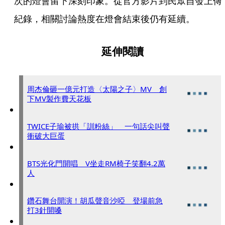
次的燈會留下深刻印象。從官方影片到民眾自發上傳
紀錄，相關討論熱度在燈會結束後仍有延續。
延伸閱讀
周杰倫砸一億元打造〈太陽之子〉MV 創
下MV製作費天花板
TWICE子瑜被拱「訓粉絲」 一句話尖叫聲
衝破大巨蛋
BTS光化門開唱 V坐走RM椅子笑翻4.2萬
人
鑽石舞台開演！胡瓜聲音沙啞 登場前急
打3針開嗓