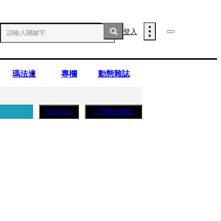
登入
瑪法達
專欄
動態雜誌
訂閱紙本雜誌
Podcasts