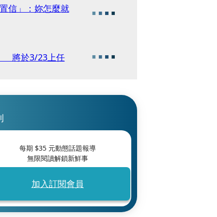
以置信」：妳怎麼就
將於3/23上任
刊
每期 $
35
元動態話題報導
無限閱讀解鎖新鮮事
加入訂閱會員