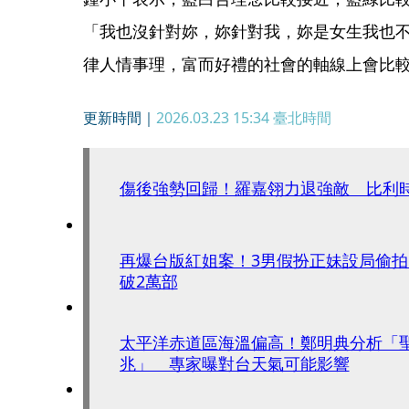
「我也沒針對妳，妳針對我，妳是女生我也
律人情事理，富而好禮的社會的軸線上會比
更新時間｜
2026.03.23 15:34
臺北時間
傷後強勢回歸！羅嘉翎力退強敵 比利
再爆台版紅姐案！3男假扮正妹設局偷拍 
破2萬部
太平洋赤道區海溫偏高！鄭明典分析「
兆」 專家曝對台天氣可能影響