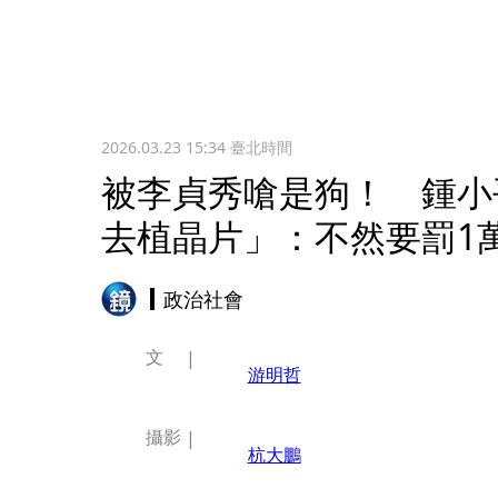
2026.03.23 15:34
臺北時間
被李貞秀嗆是狗！ 鍾小
去植晶片」：不然要罰1
政治社會
文
游明哲
攝影
杭大鵬