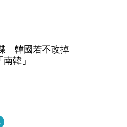
牒 韓國若不改掉
「南韓」
員