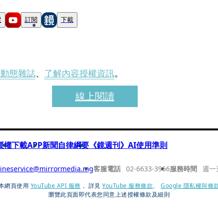
蹤
訂閱
下載
刊動態雜誌
、
了解內容授權資訊
。
線上閱讀
授權
下載APP
新聞自律綱要
《鏡週刊》AI使用準則
ineservice@mirrormedia.mg
客服電話
02-6633-3966
服務時間
週一
本網頁使用
YouTube API 服務
， 詳見
YouTube 服務條款
、
Google 隱私權與條
瀏覽此頁面即代表您同意上述授權條款及細則