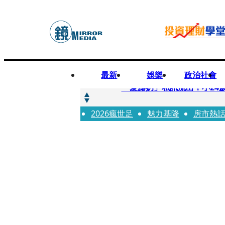
最新
娛樂
政治社會
快訊
「愛露奶」私訊流出！小24
2026瘋世足
快訊
魅力基隆
房市熱
台玻夫人稱長子抑鬱輕生 
快訊
廖峻中風前妻「父親節餵飯