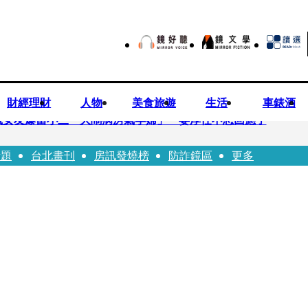
財經理財
人物
美食旅遊
生活
車錶酒
歲女友爆當小三「大鬧病房氣孕婦」 姜厚任不忍回應了
話題
台北畫刊
房訊發燒榜
防詐鏡區
更多
兒媳譚以欣：若愛只在完全順從才給予，就不是無條件的愛
照顧」 兒曬溫馨背影感慨：不計前嫌的真愛