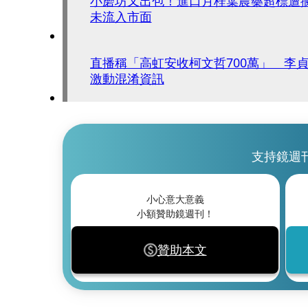
小磨坊又出包！進口月桂葉農藥超標遭
未流入市面
直播稱「高虹安收柯文哲700萬」 李
激動混淆資訊
支持鏡週
小心意大意義
小額贊助鏡週刊！
贊助本文