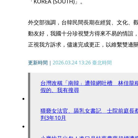
「KOREA (SOUTH)」。
外交部強調，台韓民間長期在經貿、文化、
動友好，我國十分珍視雙方得來不易的情誼
正視我方訴求，儘速完成更正，以維繫雙邊
更新時間｜
2026.03.24 13:26
臺北時間
台灣改稱「南韓」遭韓網吐槽 林佳龍
假的、我有搜尋
猥褻女法官、舔乳女書記 士院前庭長
判3年10月