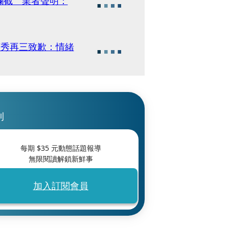
攔截 業者聲明：
貞秀再三致歉：情緒
刊
每期 $
35
元動態話題報導
無限閱讀解鎖新鮮事
加入訂閱會員