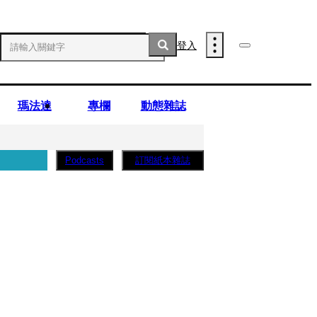
登入
瑪法達
專欄
動態雜誌
訂閱紙本雜誌
Podcasts