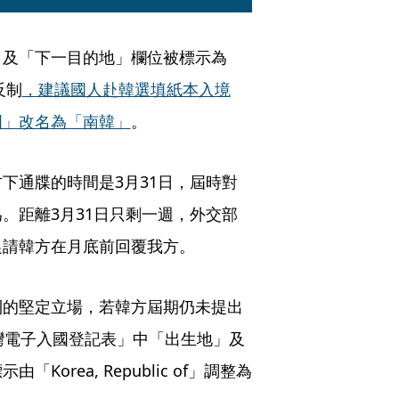
」及「下一目的地」欄位被標示為
反制
，建議國人赴韓選填紙本入境
國」改名為「南韓」
。
下通牒的時間是3月31日，屆時對
。距離3月31日只剩一週，外交部
促請韓方在月底前回覆我方。
則的堅定立場，若韓方屆期仍未提出
灣電子入國登記表」中「出生地」及
rea, Republic of」調整為