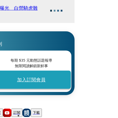
文曝光 白營騎虎難
刊
每期 $
35
元動態話題報導
無限閱讀解鎖新鮮事
加入訂閱會員
蹤
訂閱
下載