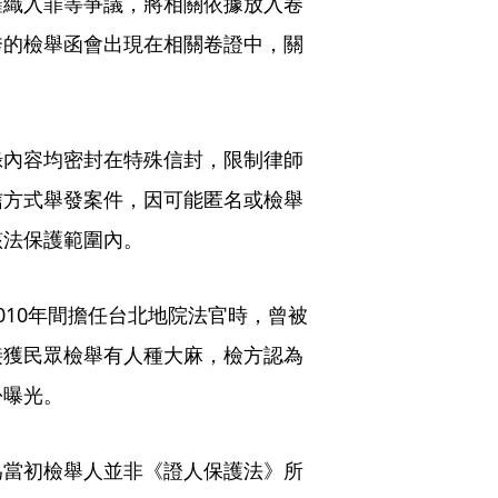
羅織入罪等爭議，將相關依據放入卷
秀的檢舉函會出現在相關卷證中，關
錄內容均密封在特殊信封，限制律師
信方式舉發案件，因可能匿名或檢舉
該法保護範圍內。
010年間擔任台北地院法官時，曾被
接獲民眾檢舉有人種大麻，檢方認為
份曝光。
為當初檢舉人並非《證人保護法》所