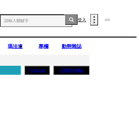
登入
瑪法達
專欄
動態雜誌
訂閱紙本雜誌
Podcasts