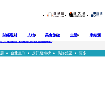
財經理財
人物
美食旅遊
生活
車錶酒
商大佬建言 賴總統對談重點揭秘
話題
台北畫刊
房訊發燒榜
防詐鏡區
更多
恐失明 工會籲檢討校安破口：老師不是肉身盾牌
往「農業處前夫」3個月就閃婚