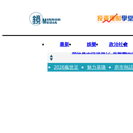
最新
娛樂
政治社會
快訊
賴密會工商領袖1／官邸聽工
2026瘋世足
快訊
魅力基隆
房市熱
台中女師遭特教生刺傷右眼
快訊
姜厚任女友用舊姓嫁過人 交