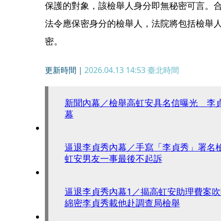
保護的對象，該檢舉人身分即無秘密可言。
法令應保密身分的檢舉人，法院將包括檢舉
密。
更新時間｜
2026.04.13 14:53
臺北時間
新聞內幕／檢舉高虹安具名信曝光 李
幕
逼退李貞秀內幕／手寫「李貞秀」署名
虹安男友一事最後不起訴
逼退李貞秀內幕1／揭高虹安助理費案
綿密李貞秀載他赴調查局檢舉