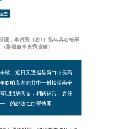
貞秀
保護，李貞秀（右1）當年具名檢舉
。（翻攝自李貞秀臉書）
未歇，近日又遭指是新竹市長高
年吹哨高案的其中一封檢舉函全
審理開放閱卷，相關被告、委任
一」的說法在白營傳開。