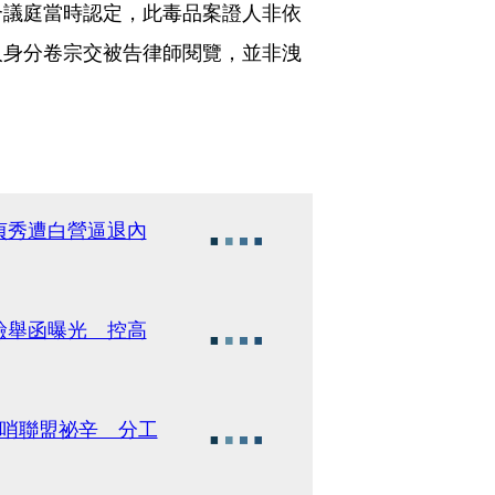
合議庭當時認定，此毒品案證人非依
人身分卷宗交被告律師閱覽，並非洩
貞秀遭白營逼退內
檢舉函曝光 控高
吹哨聯盟祕辛 分工