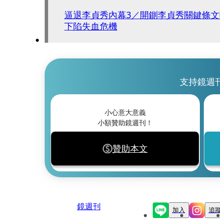
逼退李貞秀內幕3／開鍘李貞秀關鍵條
下陷失血危機
支持鏡週
小心意大意義
小額贊助鏡週刊！
贊助本文
鏡週刊
加入
追