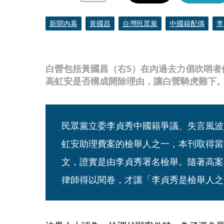
新聞內幕
黃國昌
台灣民眾黨
中國籍配偶
李
白營包括黃國昌（右5）在內過去力倡吹哨者
高虹安是否構成開除理由，讓白營騎虎難下
民眾黨立委李貞秀中國籍爭議、失言風波
虹安助理費案的檢舉人之一，本刊取得當
文，證實是由李貞秀署名檢舉。隨著高案
律師得以閱卷，才讓「李貞秀是檢舉人之