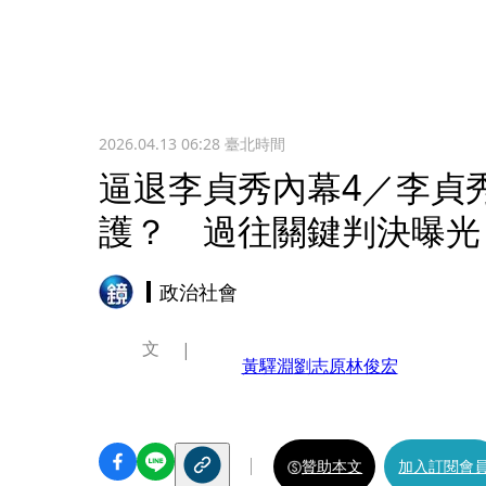
2026.04.13 06:28
臺北時間
逼退李貞秀內幕4／李貞
護？ 過往關鍵判決曝光
政治社會
文
黃驛淵
劉志原
林俊宏
贊助本文
加入訂閱會