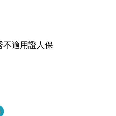
秀不適用證人保
員