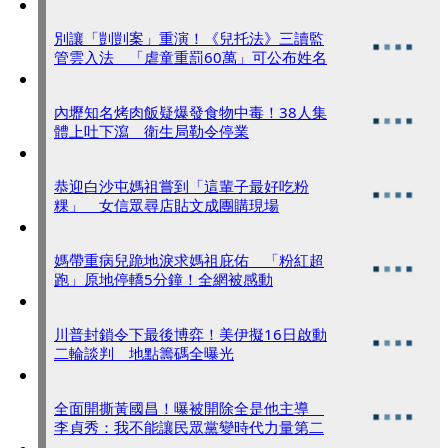
別讓「剴剴案」重演！《兒托法》三讀監
管雲入法 「虐童重罰60萬」可公布姓名
內壢知名烤肉飯疑爆發食物中毒！38人集
體上吐下瀉 衛生局勒令停業
恭迎白沙屯媽祖嘗到「這輩子最好吃粉
粿」 女信眾尋店貼文成團購現場
媽帶重病兒跪地淚求媽祖庇佑 「粉紅超
跑」原地停轎5分鐘！全網被感動
川普封鎖令下最後博弈！美伊擬16日啟動
二輪談判 地點籌碼全曝光
全面開撕黃國昌！曝被開除全是他主導
李貞秀：我不能讓民眾黨變時代力量第二