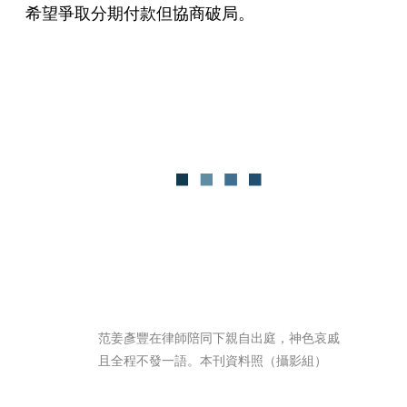
希望爭取分期付款但協商破局。
范姜彥豐在律師陪同下親自出庭，神色哀戚
且全程不發一語。本刊資料照（攝影組）