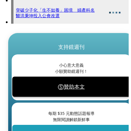
突破少子化「生不如養」困境 婦產科名
醫洪秉坤投入公會改選
支持鏡週刊
小心意大意義
小額贊助鏡週刊！
贊助本文
每期 $
35
元動態話題報導
無限閱讀解鎖新鮮事