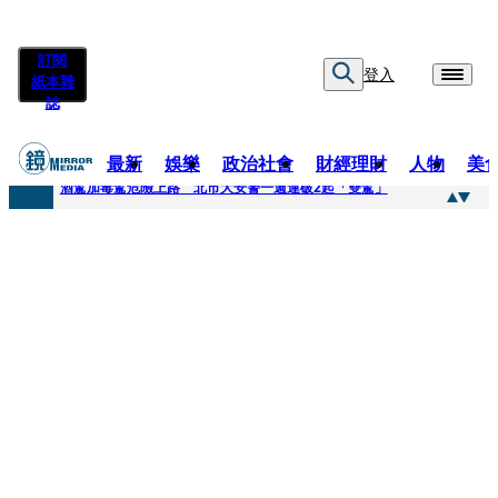
訂閱
登入
紙本雜
誌
最新
娛樂
政治社會
財經理財
人物
美
快訊
酒駕加毒駕危險上路 北市大安警一週連破2起「雙駕」
快訊
Ozone黃文廷、FEniX夏浦洋組「神隊友」 邱以太、林亭莉熱血狂奔殺青淚崩
快訊
AKIRA台北唱到一半突收兒子告白「爸爸I LOVE YOU」 驚喜林志玲同步曝光父親節「披薩蛋糕」