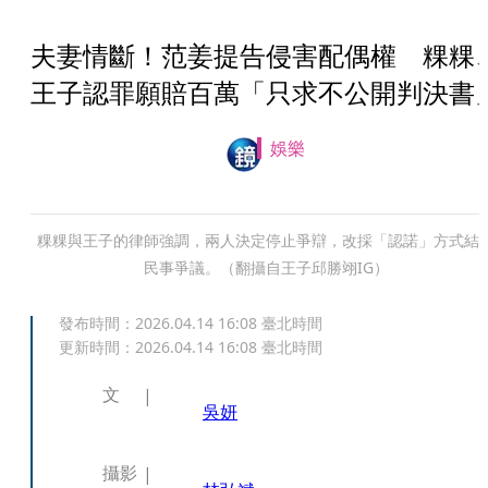
夫妻情斷！范姜提告侵害配偶權 粿粿
王子認罪願賠百萬「只求不公開判決書
娛樂
粿粿與王子的律師強調，兩人決定停止爭辯，改採「認諾」方式結
民事爭議。（翻攝自王子邱勝翊IG）
發布時間：
2026.04.14 16:08
臺北時間
更新時間：
2026.04.14 16:08
臺北時間
文
吳妍
攝影