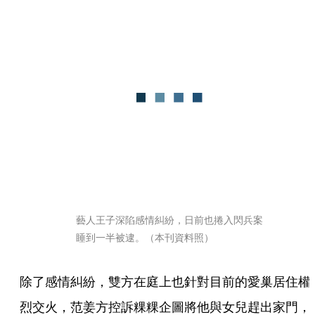
藝人王子深陷感情糾紛，日前也捲入閃兵案
睡到一半被逮。（本刊資料照）
除了感情糾紛，雙方在庭上也針對目前的愛巢居住權
烈交火，范姜方控訴粿粿企圖將他與女兒趕出家門，