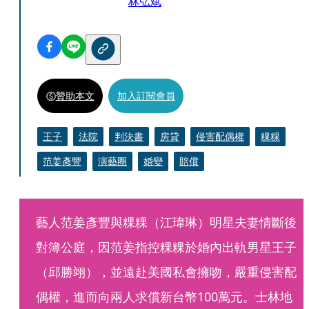
林弘斌
贊助本文
加入訂閱會員
王子
法院
判決書
房貸
侵害配偶權
粿粿
范姜彥豐
演藝圈
婚變
賠償
藝人范姜彥豐與粿粿（江瑋琳）明星夫妻情斷後
對簿公庭，因范姜指控粿粿於婚內出軌男星王子
（邱勝翊），並遠赴美國私會擁吻，嚴重侵害配
偶權，進而向兩人求償新台幣100萬元。士林地