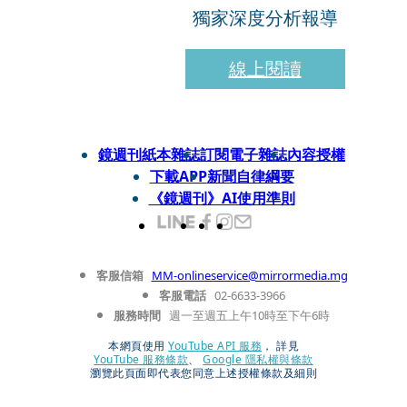
獨家深度分析報導
線上閱讀
鏡週刊紙本雜誌
訂閱電子雜誌
內容授權
下載APP
新聞自律綱要
《鏡週刊》AI使用準則
客服信箱
MM-onlineservice@mirrormedia.mg
客服電話
02-6633-3966
服務時間
週一至週五上午10時至下午6時
本網頁使用
YouTube API 服務
， 詳見
YouTube 服務條款
、
Google 隱私權與條款
瀏覽此頁面即代表您同意上述授權條款及細則