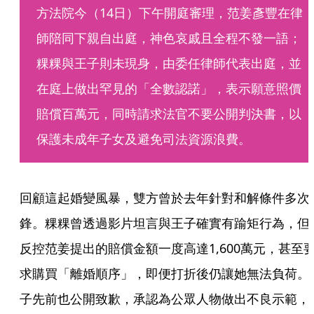
方法院今（14日）下午開庭審理，范姜彥豐在律
師陪同下親自出庭，神色哀戚且全程不發一語；
粿粿與王子則未現身，由委任律師代表出庭，並
在庭上做出罕見的「全數認諾」，表示願意照價
賠償百萬元，同時請求法官不要公開判決書，以
保護未成年子女及避免司法資源浪費。
回顧這起婚變風暴，雙方曾於去年針對和解條件多次
鋒。粿粿曾透過影片坦言與王子確實有踰矩行為，但
反控范姜提出的賠償金額一度高達1,600萬元，甚至
求購買「離婚順序」，即便打折後仍讓她無法負荷。
子先前也公開致歉，承認為公眾人物做出不良示範，