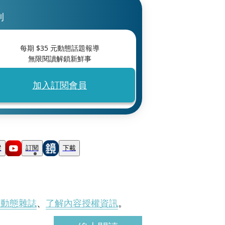
刊
每期 $
35
元動態話題報導
無限閱讀解鎖新鮮事
加入訂閱會員
蹤
訂閱
下載
刊動態雜誌
、
了解內容授權資訊
。