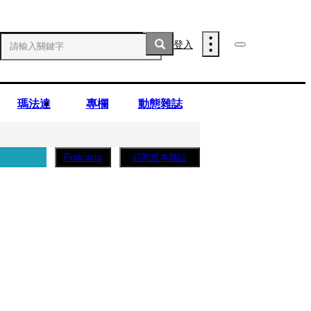
登入
瑪法達
專欄
動態雜誌
訂閱紙本雜誌
Podcasts