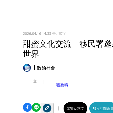
2026.04.16 14:35
臺北時間
甜蜜文化交流 移民署邀
世界
政治社會
文
張馥暄
贊助本文
加入訂閱會