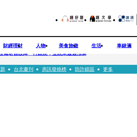
財經理財
人物
美食旅遊
生活
車錶酒
設備老舊故障 行政院：立院未通過預算
話題
台北畫刊
房訊發燒榜
防詐鏡區
更多
不提告？ 高嘉瑜籲完整揭露真相
狂學歷」遭疑 3碩1博論文全無資料