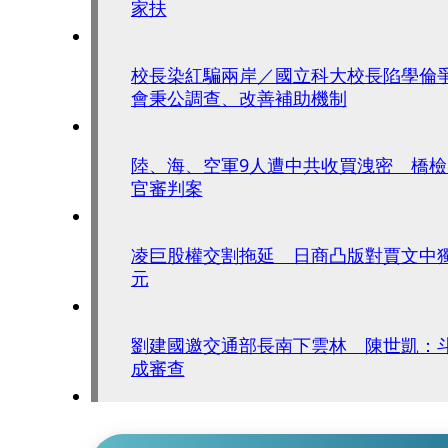
家扶
校長染紅騙兩岸／國立科大校長陷學倫
會秉公調查、改善補助機制
陸、海、空軍9人遭中共收買洩密 橋
官審判案
凌巨股權交割拖延 日商凸版對賈文中獨
元
劉建國邀交通部長南下雲林 陳世凱：
成審查