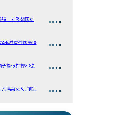
爭議 立委籲國科
檢起訴成首件國民法
子提假扣押20億
斗六高架化5月前完