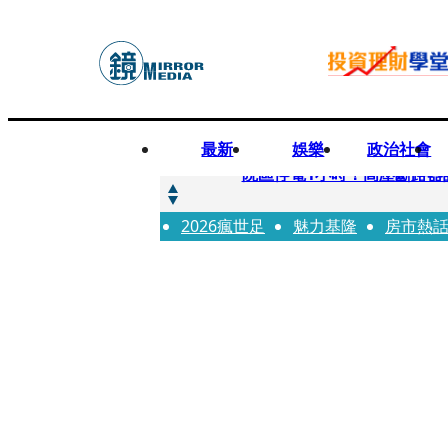
最新
娛樂
政治社會
快訊
院區停電1小時！高壓斷路器
2026瘋世足
快訊
魅力基隆
房市熱
慈濟採購疫苗被騙10億為何
快訊
姜厚仁小24歲女友「臺大超