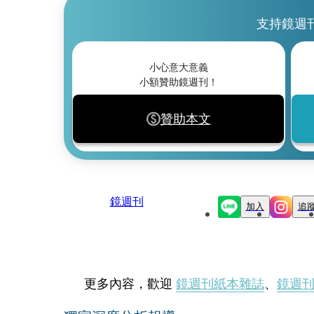
支持鏡週
小心意大意義
小額贊助鏡週刊！
贊助本文
鏡週刊
加入
追
更多內容，歡迎
鏡週刊紙本雜誌
、
鏡週