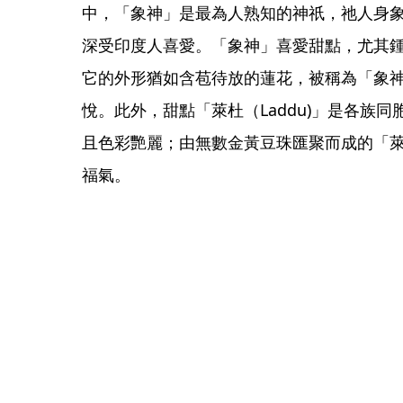
中，「象神」是最為人熟知的神祇，祂人身
深受印度人喜愛。「象神」喜愛甜點，尤其鍾
它的外形猶如含苞待放的蓮花，被稱為「象
悅。此外，甜點「萊杜（Laddu)」是各族
且色彩艷麗；由無數金黃豆珠匯聚而成的「
福氣。