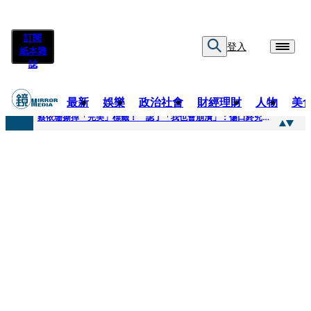
訂閱
登入
紙本雜
誌
最新
娛樂
政治社會
財經理財
人物
美
快訊
蔡依珊撕掉「完美」標籤！ 認了「我也會崩潰」：傷口終究會癒合
快訊
超模米蘭達離婚奧蘭多布魯13年！ 罕談前夫「像哥哥一樣」曝相處模式
快訊
酒駕加毒駕危險上路 北市大安警一週連破2起「雙駕」