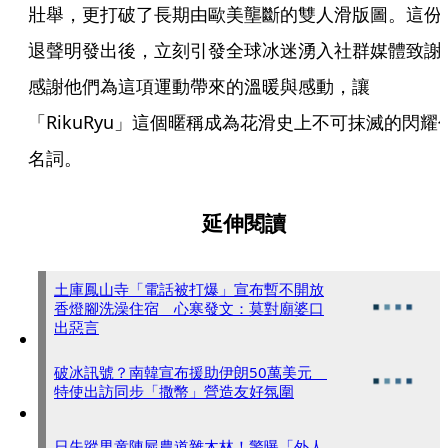
壯舉，更打破了長期由歐美壟斷的雙人滑版圖。這份
退聲明發出後，立刻引發全球冰迷湧入社群媒體致謝
感謝他們為這項運動帶來的溫暖與感動，讓
「RikuRyu」這個暱稱成為花滑史上不可抹滅的閃耀
名詞。
延伸閱讀
土庫鳳山寺「電話被打爆」宣布暫不開放
香燈腳洗澡住宿 心寒發文：莫對廟婆口
出惡言
破冰訊號？南韓宣布援助伊朗50萬美元
特使出訪同步「撒幣」營造友好氛圍
日失蹤男童陳屍農道雜木林！警曝「外人