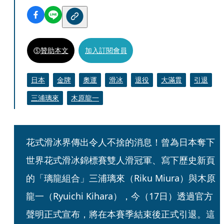
贊助本文
加入訂閱會員
日本
金牌
奧運
滑冰
退役
大滿貫
引退
三浦璃來
木原龍一
花式滑冰界傳出令人不捨的消息！曾為日本奪下
世界花式滑冰錦標賽雙人滑冠軍、寫下歷史新頁
的「璃龍組合」三浦璃來（Riku Miura）與木原
龍一（Ryuichi Kihara），今（17日）透過官方
聲明正式宣布，將在本賽季結束後正式引退。這