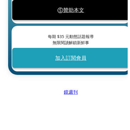
贊助本文
每期 $
35
元動態話題報導
無限閱讀解鎖新鮮事
加入訂閱會員
鏡週刊