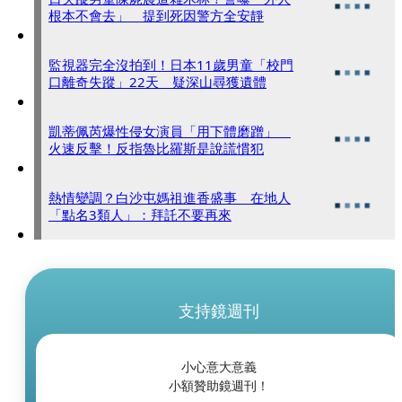
根本不會去」 提到死因警方全安靜
監視器完全沒拍到！日本11歲男童「校門
口離奇失蹤」22天 疑深山尋獲遺體
凱蒂佩芮爆性侵女演員「用下體磨蹭」
火速反擊！反指魯比羅斯是說謊慣犯
熱情變調？白沙屯媽祖進香盛事 在地人
「點名3類人」：拜託不要再來
支持鏡週刊
小心意大意義
小額贊助鏡週刊！