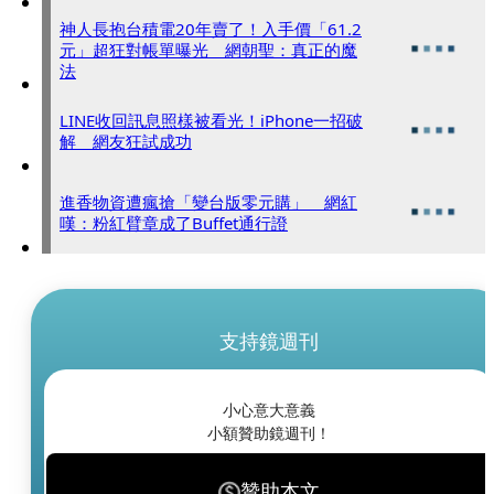
神人長抱台積電20年賣了！入手價「61.2
元」超狂對帳單曝光 網朝聖：真正的魔
法
LINE收回訊息照樣被看光！iPhone一招破
解 網友狂試成功
進香物資遭瘋搶「變台版零元購」 網紅
嘆：粉紅臂章成了Buffet通行證
支持鏡週刊
小心意大意義
小額贊助鏡週刊！
贊助本文