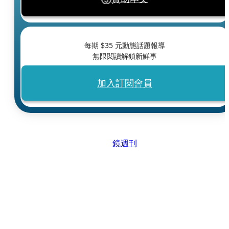
每期 $
35
元動態話題報導
無限閱讀解鎖新鮮事
加入訂閱會員
鏡週刊