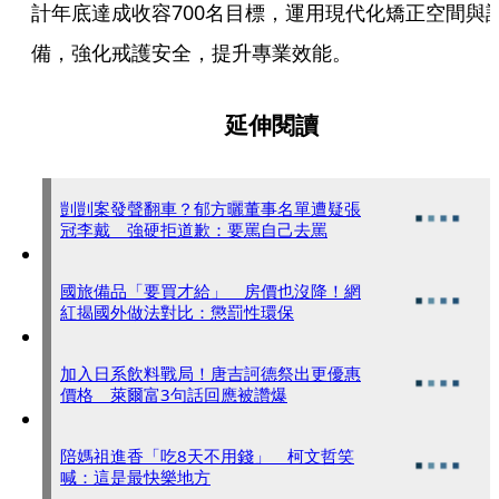
計年底達成收容700名目標，運用現代化矯正空間與
備，強化戒護安全，提升專業效能。
延伸閱讀
剴剴案發聲翻車？郁方曬董事名單遭疑張
冠李戴 強硬拒道歉：要罵自己去罵
國旅備品「要買才給」 房價也沒降！網
紅揭國外做法對比：懲罰性環保
加入日系飲料戰局！唐吉訶德祭出更優惠
價格 萊爾富3句話回應被讚爆
陪媽祖進香「吃8天不用錢」 柯文哲笑
喊：這是最快樂地方