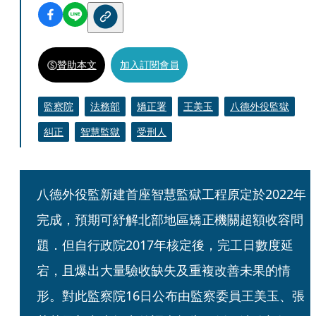
贊助本文
加入訂閱會員
監察院
法務部
矯正署
王美玉
八德外役監獄
糾正
智慧監獄
受刑人
八德外役監新建首座智慧監獄工程原定於2022年
完成，預期可紓解北部地區矯正機關超額收容問
題．但自行政院2017年核定後，完工日數度延
宕，且爆出大量驗收缺失及重複改善未果的情
形。對此監察院16日公布由監察委員王美玉、張