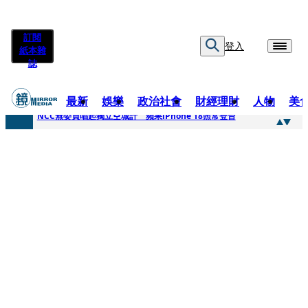
訂閱
登入
紙本雜
誌
最新
娛樂
政治社會
財經理財
人物
美
快訊
NCC無委員唱起獨立空城計 蘋果iPhone 18照常登台
快訊
六強片齊聚桃影 小薰《祖先鬼》回桃影娘家 《長安的荔枝》桃影加映一票難求
快訊
8年磨一劍 陳法拉自編自導《Bloodline》進軍多倫多 柯林法洛姊弟相挺