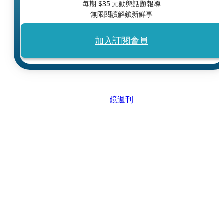
每期 $
35
元動態話題報導
無限閱讀解鎖新鮮事
加入訂閱會員
鏡週刊