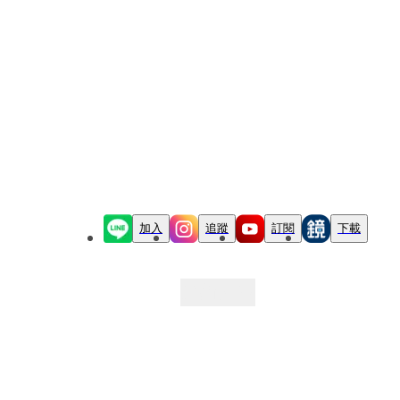
加入
追蹤
訂閱
下載
最新文章