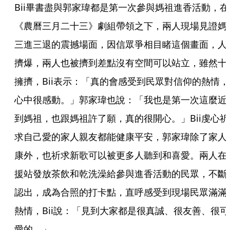
Bii畢書盡與郭家瑋都是第一次參與媽祖進香活動，在
《農曆三月二十三》劇組帶領之下，兩人現場見證媽
三進三退的震撼場面，因信眾爭相目睹這個畫面，人
擠爆，兩人也被擠到差點沒有空間可以站立，雖然十
擁擠，Bii表示：「真的會感受到民眾對信仰的熱情，
心中很感動。」郭家瑋也說：「我也是第一次這麼近
到媽祖，也跟媽祖許了願，真的很開心。」Bii虔心祈
求自己愛的家人親友都能健康平安，郭家瑋除了家人
康外，也祈求新歌可以被更多人聽到和喜愛。兩人在
援站發放茶飲和乾洗澡給參與進香活動的民眾，不斷
認出，成為合照的打卡點，直呼感受到現場民眾滿滿
熱情，Bii說：「見到大家都是很真誠、很友善、很可
愛的。」