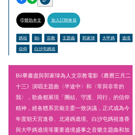
贊助本文
加入訂閱會員
媽祖
Bii
宗教
主題曲
郭家瑋
大甲媽
遶境
信仰
白沙屯媽祖
Bii畢書盡與郭家瑋為人文宗教電影《農曆三月二
十三》演唱主題曲〈半途中〉和〈常與非常的
我〉，歌曲都展現「團結、守護、同行」的信仰
精神，經各體系宮廟主委一致決議，正式成為今
年度朝天宮進香、北港媽遶境、白沙屯媽祖進香
與大甲媽遶境等重要遶境盛事之音樂主題曲和加