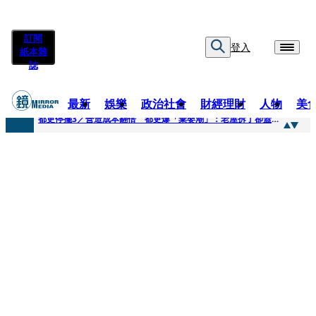
訂閱
登入
紙本雜
誌
最新
娛樂
政治社會
財經理財
人物
美
快訊
都更停擺3／營造成本翻倍 都更爆「棄嬰潮」：老屋拆了卻蓋不下去
快訊
SWAROVSKI把愛繫成一個蝴蝶結 七夕推出大中華區特別款
快訊
車內強吻女藝人「知名經紀人身分曝光」 硬辯「又沒伸舌頭」！法官判決書罕見批噁心