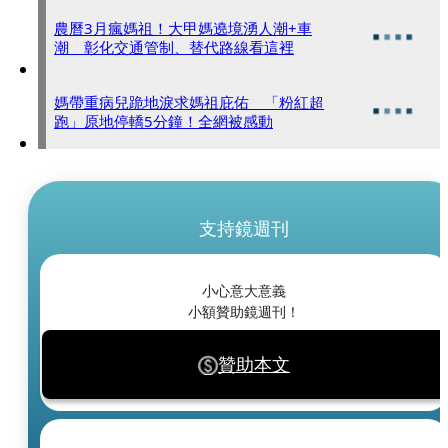
農曆3月瘋媽祖！大甲媽遶境湧人潮+車
潮 彰化交通管制、替代路線看這裡
媽帶重病兒跪地淚求媽祖庇佑 「粉紅超
跑」原地停轎5分鐘！全網被感動
支持鏡週刊
小心意大意義
小額贊助鏡週刊！
贊助本文