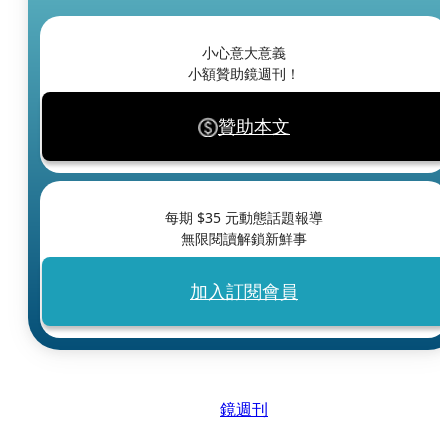
小心意大意義
小額贊助鏡週刊！
贊助本文
每期 $
35
元動態話題報導
無限閱讀解鎖新鮮事
加入訂閱會員
鏡週刊