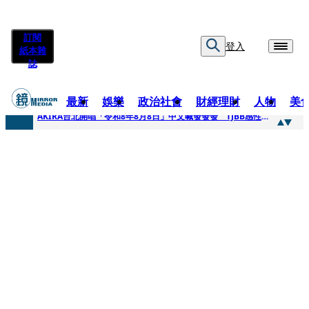
訂閱
登入
紙本雜
誌
最新
娛樂
政治社會
財經理財
人物
美
快訊
AKIRA台北開唱「令和8年8月8日」中文喊發發發 TJBB感性喊「謝謝AKIRA桑」
快訊
台灣新冠期間沒疫苗可打？ 律師列3款嗆：陳時中唯一擋的叫科興
快訊
沉寂12年…鐵肺歌后遇人生低谷 「遭親弟賞巴掌、父親出軌自己閨密」辛酸人生曝光