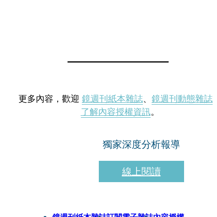
更多內容，歡迎
鏡週刊紙本雜誌
、
鏡週刊動態雜誌
了解內容授權資訊
。
獨家深度分析報導
線上閱讀