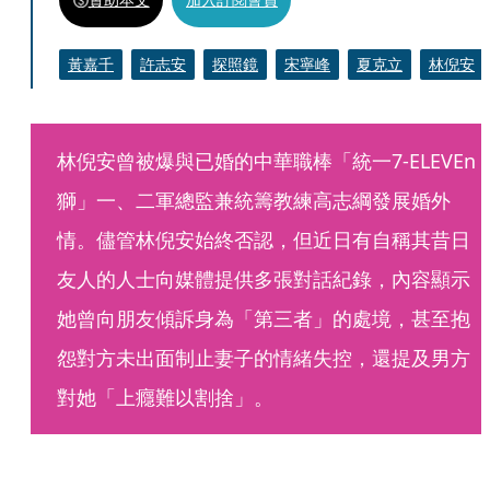
黃嘉千
許志安
探照鏡
宋寧峰
夏克立
林倪安
林倪安曾被爆與已婚的中華職棒「統一7-ELEVEn
獅」一、二軍總監兼統籌教練高志綱發展婚外
情。儘管林倪安始終否認，但近日有自稱其昔日
友人的人士向媒體提供多張對話紀錄，內容顯示
她曾向朋友傾訴身為「第三者」的處境，甚至抱
怨對方未出面制止妻子的情緒失控，還提及男方
對她「上癮難以割捨」。