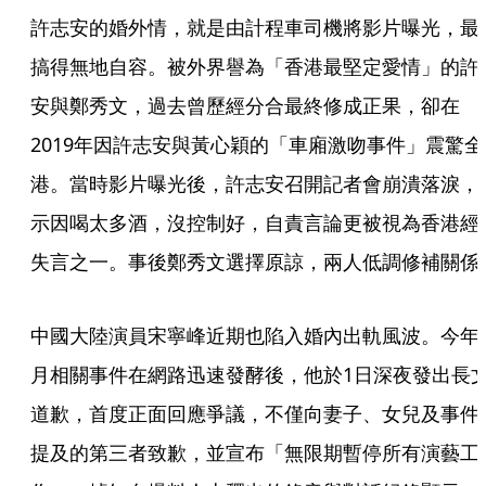
許志安的婚外情，就是由計程車司機將影片曝光，最
搞得無地自容。被外界譽為「香港最堅定愛情」的許
安與鄭秀文，過去曾歷經分合最終修成正果，卻在
2019年因許志安與黃心穎的「車廂激吻事件」震驚全
港。當時影片曝光後，許志安召開記者會崩潰落淚，
示因喝太多酒，沒控制好，自責言論更被視為香港經
失言之一。事後鄭秀文選擇原諒，兩人低調修補關係
中國大陸演員宋寧峰近期也陷入婚內出軌風波。今年
月相關事件在網路迅速發酵後，他於1日深夜發出長
道歉，首度正面回應爭議，不僅向妻子、女兒及事件
提及的第三者致歉，並宣布「無限期暫停所有演藝工