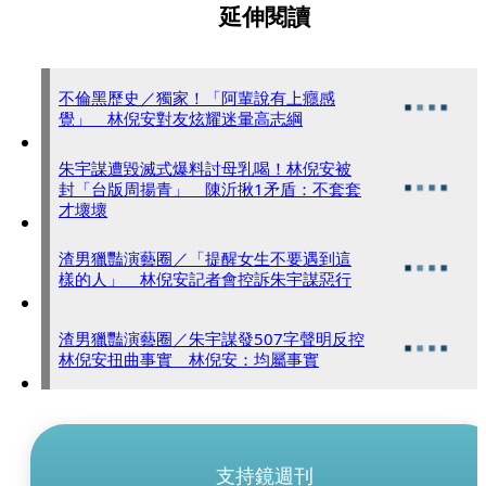
延伸閱讀
不倫黑歷史／獨家！「阿輩說有上癮感
覺」 林倪安對友炫耀迷暈高志綱
朱宇謀遭毀滅式爆料討母乳喝！林倪安被
封「台版周揚青」 陳沂揪1矛盾：不套套
才壞壞
渣男獵豔演藝圈／「提醒女生不要遇到這
樣的人」 林倪安記者會控訴朱宇謀惡行
渣男獵豔演藝圈／朱宇謀發507字聲明反控
林倪安扭曲事實 林倪安：均屬事實
支持鏡週刊