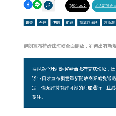
贊助本文
加入訂閱會
川普
全球
伊朗
航運
荷莫茲海峽
波斯灣
伊朗宣布荷姆茲海峽全面開放，卻傳出有新
被視為全球能源運輸命脈荷莫茲海峽，因
隊17日才宣布願意重新開放商業船隻通
定，僅允許持有許可證的商船通行，且必
關注。