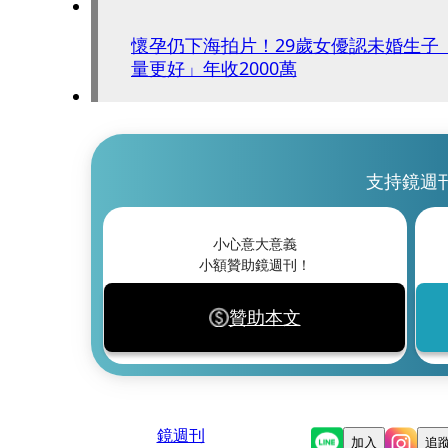
懷孕仍下海拍片！29歲女優認未婚生子
量更好」年收2000萬
支持鏡週
小心意大意義
小額贊助鏡週刊！
贊助本文
鏡週刊
加入
追