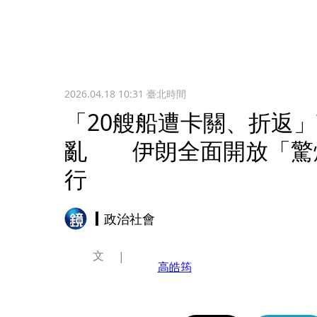
2026.04.18 10:31
臺北時間
「20艘船遭卡關、折返
亂 伊朗全面開放「驚
行
政治社會
文
高皓筠