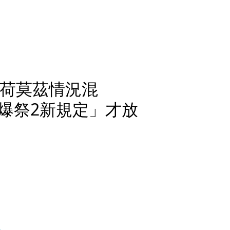
」荷莫茲情況混
爆祭2新規定」才放