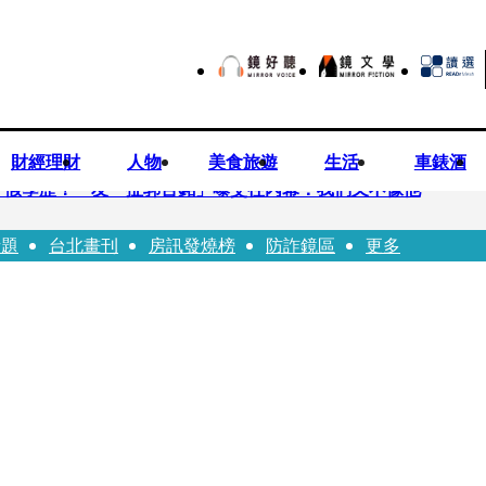
財經理財
人物
美食旅遊
生活
車錶酒
、假學歷！ 友「扯郭台銘」曝交往內幕：我們又不像他
話題
台北畫刊
房訊發燒榜
防詐鏡區
更多
爐 藥華藥：財務、業務無重大影響
廂性侵逼吞精！嗆讓全台看影片