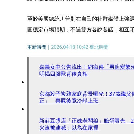
至於美國總統川普則在自己的社群媒體上強
圖穩定市場預期，不過雙方各說各話，相互
更新時間｜
2026.04.18 10:42
臺北時間
嘉義女中公告流出！網瘋傳「男廁變繁
明揭四腳獸背後真相
京都殺子複雜家庭背景曝光！37歲繼父
正」 棄屍後竟冷靜上班
新莊豆漿店「正妹老闆娘」臉蛋曝光 2
火速被逮喊：以為在家裡