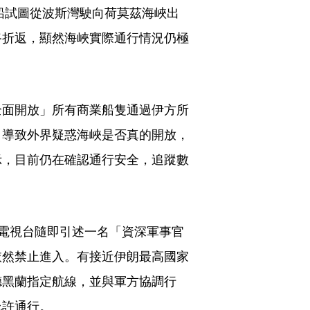
貨船試圖從波斯灣駛向荷莫茲海峽出
路折返，顯然海峽實際通行情況仍極
全面開放」所有商業船隻通過伊方所
，導致外界疑惑海峽是否真的開放，
示，目前仍在確認通行安全，追蹤數
營電視台隨即引述一名「資深軍事官
依然禁止進入。有接近伊朗最高國家
德黑蘭指定航線，並與軍方協調行
允許通行。