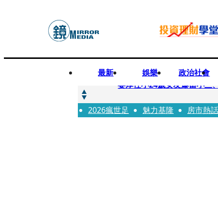
最新
娛樂
政治社會
快訊
姜厚任小24歲女友爆當小三
2026瘋世足
快訊
魅力基隆
房市熱
與AOP仲裁案二階段判斷出
快訊
女公關欠50萬 3惡煞闖包