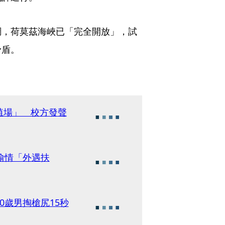
調，荷莫茲海峽已「完全開放」，試
矛盾。
殖場」 校方發聲
偷情「外遇扶
0歲男掏槍尻15秒