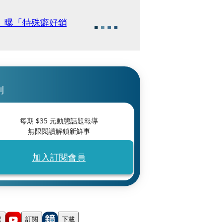
 曝「特殊癖好銷
刊
每期 $
35
元動態話題報導
無限閱讀解鎖新鮮事
加入訂閱會員
蹤
訂閱
下載