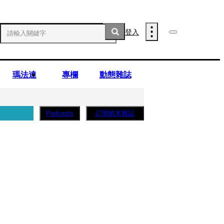
登入
瑪法達
專欄
動態雜誌
訂閱紙本雜誌
Podcasts