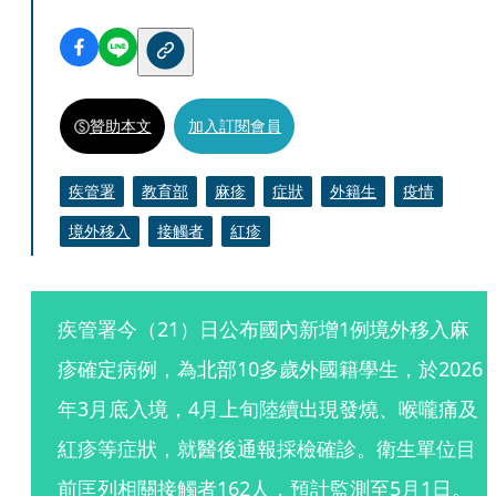
贊助本文
加入訂閱會員
疾管署
教育部
麻疹
症狀
外籍生
疫情
境外移入
接觸者
紅疹
疾管署今（21）日公布國內新增1例境外移入麻
疹確定病例，為北部10多歲外國籍學生，於2026
年3月底入境，4月上旬陸續出現發燒、喉嚨痛及
紅疹等症狀，就醫後通報採檢確診。衛生單位目
前匡列相關接觸者162人，預計監測至5月1日。