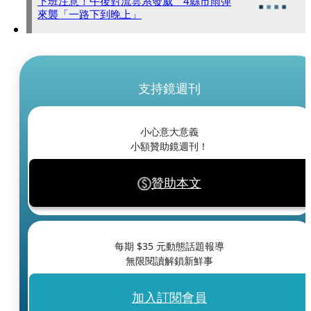
下班注意！午後對流雲系發威 4縣市雨彈
來襲「一路下到晚上」
支持鏡週刊
小心意大意義
小額贊助鏡週刊！
贊助本文
每期 $
35
元動態話題報導
無限閱讀解鎖新鮮事
加入訂閱會員