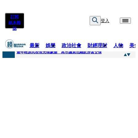
訂閱
登入
紙本雜
誌
最新
娛樂
政治社會
財經理財
人物
美
快訊
最年輕原民校長光環蒙塵 高市議員范織欽涉貪交保
快訊
「愛露奶」私訊流出！小24歲女友爆當小三「大鬧病房氣孕婦」 姜厚任不忍回應了
快訊
不堪病妻碎念桃園翁發狂砸死她 金屬拐杖斷兩截！媳見婆婆屍右臉全爛