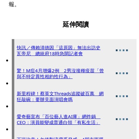
報。
延伸閱讀
快訊／傳賴清德因「這原因」無法出訪史
瓦帝尼 總統府18時急開記者會
驚！M痘4月增爆2例 2男沒接種疫苗「曾
與不特定異性相約性行為」
新里程碑！蔡英文Threads追蹤破百萬 網
狂敲碗：要辦見面演唱會嗎
愛奇藝宣布「百位藝人進AI庫」網炸鍋
CEO：演員能變成普通白領「有私生活」