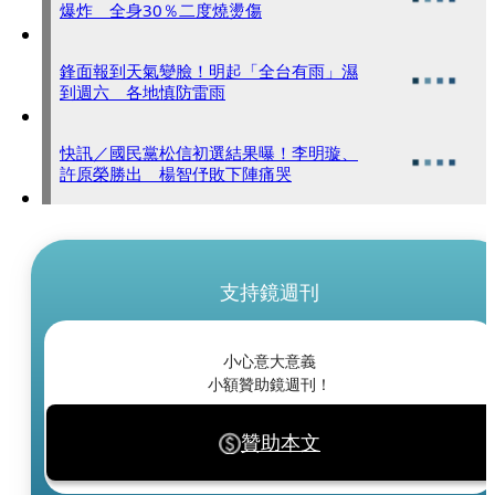
爆炸 全身30％二度燒燙傷
鋒面報到天氣變臉！明起「全台有雨」濕
到週六 各地慎防雷雨
快訊／國民黨松信初選結果曝！李明璇、
許原榮勝出 楊智伃敗下陣痛哭
支持鏡週刊
小心意大意義
小額贊助鏡週刊！
贊助本文