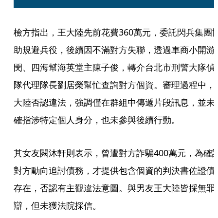
檢方指出，王大陸先前花費360萬元，委託閃兵集團
助規避兵役，後續因不滿對方失聯，透過車商小開游
閔、四海幫海英堂主陳子俊，轉介台北市刑警大隊偵
隊代理隊長劉居榮幫忙查詢對方個資。審理過程中，
大陸否認違法，強調僅在群組中傳遞片段訊息，並未
確指涉特定個人身分，也未參與後續行動。
其女友闕沐軒則表示，曾遭對方詐騙400萬元，為確
對方動向追討債務，才提供包含個資的判決書佐證債
存在，否認有主觀違法意圖。與男友王大陸皆採無罪
辯，但未獲法院採信。