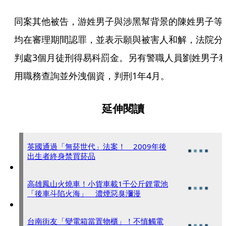
同案其他被告，游姓男子與涉黑幫背景的陳姓男子等
均在審理期間認罪，並表示願與被害人和解，法院分
判處3個月徒刑得易科罰金。另有警職人員劉姓男子
用職務查詢並外洩個資，判刑1年4月。
延伸閱讀
英國通過「無菸世代」法案！ 2009年後
出生者終身禁買菸品
高雄鳳山火燒車！小貨車載1千公斤鋰電池
「後車斗陷火海」 濃煙惡臭瀰漫
台南街友「變電箱當置物櫃」！不慎觸電