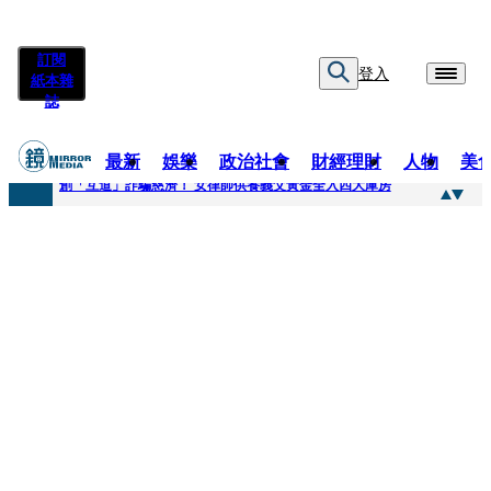
訂閱
登入
紙本雜
誌
最新
娛樂
政治社會
財經理財
人物
美
快訊
創「互道」詐騙慈濟！ 女律師供養義父黃金全入四大庫房
快訊
前時力黨魁表態「反對刪公視預算」 盼在野三思：改凍結處理受質疑項目
快訊
六強片齊聚桃影 小薰《祖先鬼》回桃影娘家 《長安的荔枝》桃影加映一票難求