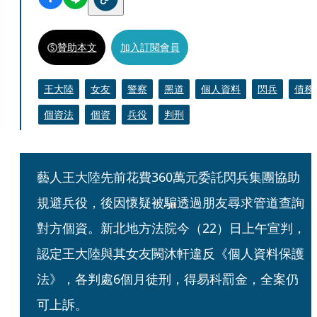
贊助本文
加入訂閱會員
王大陸
女友
警察
黑道
個人資料
閃兵
債務
個資法
個資
兵役
判刑
藝人王大陸先前花費360萬元委託閃兵集團協助
規避兵役，後因懷疑被騙透過朋友尋求管道查詢
對方個資。新北地方法院今（22）日上午宣判，
認定王大陸與其女友闕沐軒違反《個人資料保護
法》，各判處6個月徒刑，得易科罰金，全案仍
可上訴。