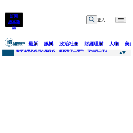
訂閱
登入
紙本雜
誌
最新
娛樂
政治社會
財經理財
人物
美
快訊
姜厚任曝女友前夫是好友 護愛嗆小三爆料「你在講三小」
快訊
劉畊宏將登《披荊斬棘》call周杰倫求救 周董「3字建議」他無奈：這不是健美比賽！
快訊
【台中戰局特輯】何欣純支持度暴增 藍營民調老劇本急救援