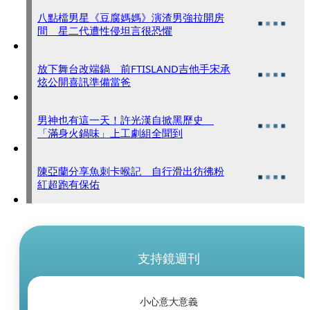
八點檔男星《豆腐媽媽》演渣男強拉開房
間 星二代遭性侵坦言很恐懼
放下舞台改端鍋 前FTISLAND吉他手宋承
炫公開喜訊準備當爸
男神也有這一天！許光漢自掀黑歷史
「滿身火鍋味」上工劇組全聞到
陳亞蘭分享魚刺卡喉記 自行滑出彷彿粉
紅超跑有保佑
支持鏡週刊
小心意大意義