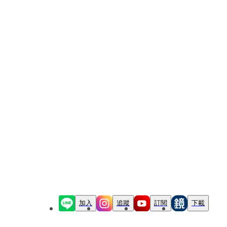
加入
追蹤
訂閱
下載