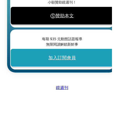
小額贊助鏡週刊！
贊助本文
每期 $
35
元動態話題報導
無限閱讀解鎖新鮮事
加入訂閱會員
鏡週刊