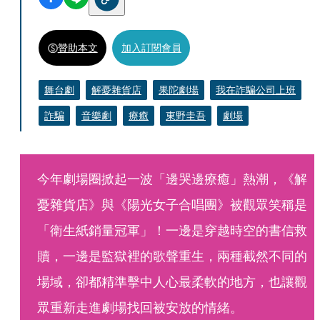
贊助本文
加入訂閱會員
舞台劇
解憂雜貨店
果陀劇場
我在詐騙公司上班
詐騙
音樂劇
療癒
東野圭吾
劇場
今年劇場圈掀起一波「邊哭邊療癒」熱潮，《解
憂雜貨店》與《陽光女子合唱團》被觀眾笑稱是
「衛生紙銷量冠軍」！一邊是穿越時空的書信救
贖，一邊是監獄裡的歌聲重生，兩種截然不同的
場域，卻都精準擊中人心最柔軟的地方，也讓觀
眾重新走進劇場找回被安放的情緒。