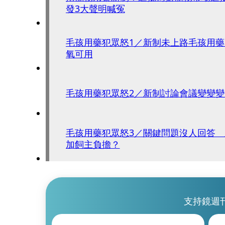
發3大聲明喊冤
毛孩用藥犯眾怒1／新制未上路毛孩用
氧可用
毛孩用藥犯眾怒2／新制討論會議變變
毛孩用藥犯眾怒3／關鍵問題沒人回答
加飼主負擔？
支持鏡週