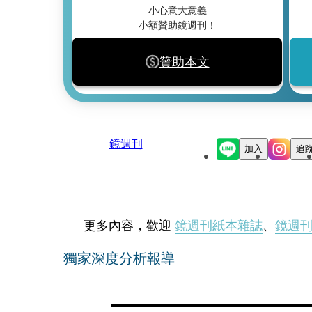
小心意大意義
小額贊助鏡週刊！
贊助本文
鏡週刊
加入
追
更多內容，歡迎
鏡週刊紙本雜誌
、
鏡週
獨家深度分析報導