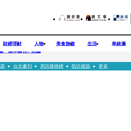
財經理財
人物
美食旅遊
生活
車錶酒
曬「漂浮鵰包」惹議
話題
台北畫刊
房訊發燒榜
防詐鏡區
更多
Bloodline》進軍多倫多 柯林法洛姊弟相挺
本喜劇天才川島雄三 4K修復重返大銀幕