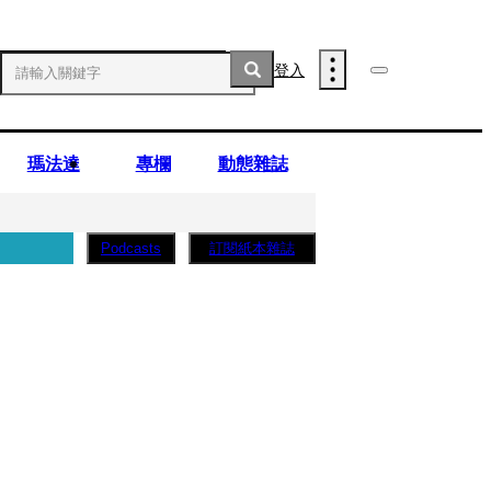
登入
瑪法達
專欄
動態雜誌
訂閱紙本雜誌
Podcasts