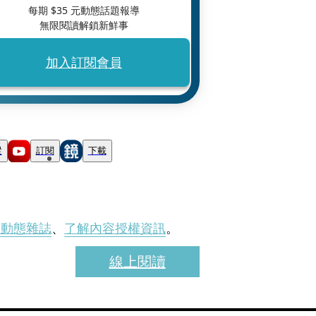
每期 $
35
元動態話題報導
無限閱讀解鎖新鮮事
加入訂閱會員
蹤
訂閱
下載
刊動態雜誌
、
了解內容授權資訊
。
線上閱讀