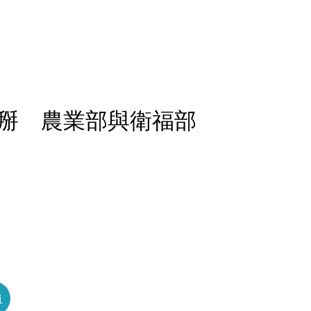
掰 農業部與衛福部
員