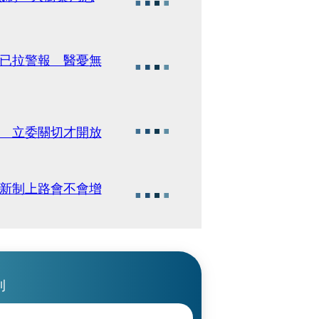
藥已拉警報 醫憂無
變 立委關切才開放
 新制上路會不會增
刊