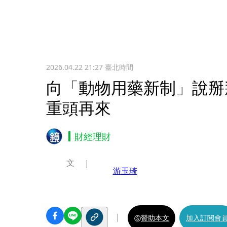
2026.04.22 21:27
臺北時間
向「動物用藥新制」說掰
重頭再來
財經理財
文
游玉琦
贊助本文
加入訂閱會