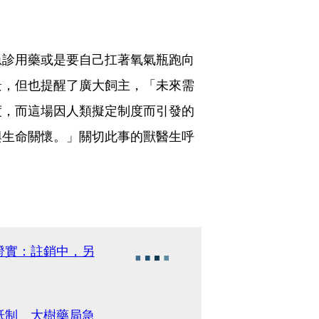
急診用藥或是要自己扛著氧氣瓶跑向
景，但也提醒了廣大飼主，「未來需
度，而這場因人類擬定制度而引發的
與生命關懷。」關切此事的獸醫生呼
證實：註銷中，另
抵制 大樹藥局急