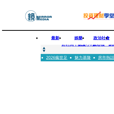
最新
娛樂
政治社會
快訊
野村周平認愛小7歲名模 網
2026瘋世足
快訊
魅力基隆
房市熱
8年磨一劍 陳法拉自編自導《
快訊
笑著笑著就哭了 被遺忘的日