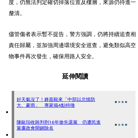
度，仍無法判定確切掉落位置及樓層，來源仍待進一
釐清。
儘管傷者表示暫不提告，警方強調，仍將持續追查相
責任歸屬，並加強周邊環境安全巡查，避免類似高空
物事件再次發生，確保用路人安全。
延伸閱讀
好天氣沒了！鋒面殺來「中部以北慎防
大、豪雨」 專家揭4點特徵
陳歐珀收賄判刑16年搶先退黨 仍遭民進
黨廉政會開鍘除名