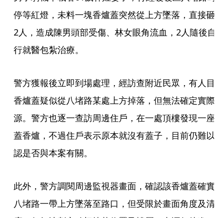
停等紅燈，未料一塊香爐蓋突然從上方墜落，直接砸
2人，造成陳男頭部受傷、林女眼角流血，2人隨後自
行就醫包紮治療。
警方獲報後立即到場處理，經訪查附近民眾，有人目
香爐蓋疑似從八堵路某處上方掉落，但無法確定實際
源。警方也逐一查訪周邊住戶，在一處頂樓發現一座
蓋香爐，不過住戶表示原本就沒有蓋子，目前仍難以
認是否與本案有關。
此外，警方調閱周邊監視器畫面，確認該香爐蓋確實
八堵路一帶上方墜落至路口，但受限於畫面角度及清