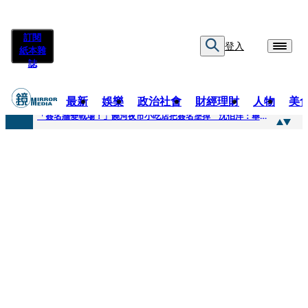
訂閱
登入
紙本雜
誌
最新
娛樂
政治社會
財經理財
人物
美
快訊
「簽名牆變戰場！」饒河夜市小吃店把簽名塗掉 沈伯洋：舉雙手贊成
快訊
抛「雙AI」施政藍圖！徐欣瑩宣示無縫接軌楊文科 延續五支箭與十大交通建設
快訊
翻拍雄二飛彈密件給中共女特工 海峰士兵認罪減刑判2年7月