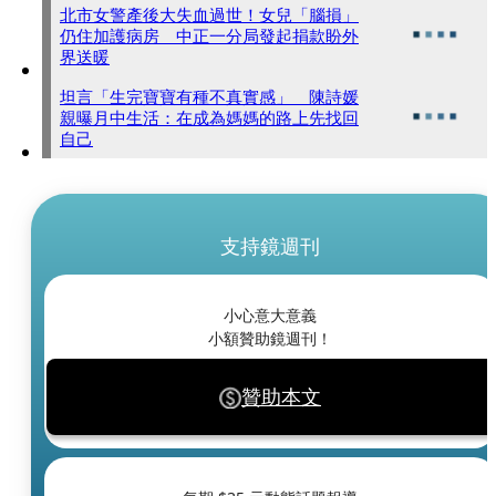
北市女警產後大失血過世！女兒「腦損」
仍住加護病房 中正一分局發起捐款盼外
界送暖
坦言「生完寶寶有種不真實感」 陳詩媛
親曝月中生活：在成為媽媽的路上先找回
自己
支持鏡週刊
小心意大意義
小額贊助鏡週刊！
贊助本文