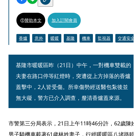
贊助本文
加入訂閱會員
香爐
意外
暖暖
基隆
機車
監視器
交通安全
基隆市暖暖區昨（21日）中午，一對機車雙載的
夫妻在路口停等紅燈時，突遭從上方掉落的香爐
蓋擊中，2人皆受傷。所幸傷勢經送醫包紮後並
無大礙，警方已介入調查，釐清香爐蓋來源。
市警第三分局表示，21日上午11時46分許，62歲陳
男子騎機車載著61歲林姓妻子，行經暖暖區八堵路時