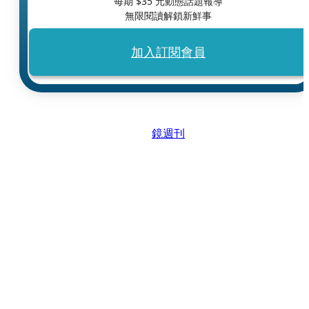
每期 $
35
元動態話題報導
無限閱讀解鎖新鮮事
加入訂閱會員
鏡週刊