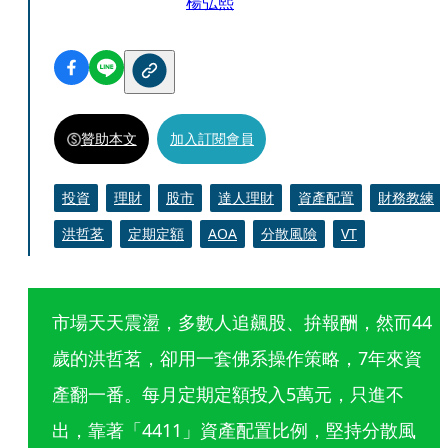
楊弘熙
贊助本文
加入訂閱會員
投資
理財
股市
達人理財
資產配置
財務教練
洪哲茗
定期定額
AOA
分散風險
VT
市場天天震盪，多數人追飆股、拚報酬，然而44
歲的洪哲茗，卻用一套佛系操作策略，7年來資
產翻一番。每月定期定額投入5萬元，只進不
出，靠著「4411」資產配置比例，堅持分散風