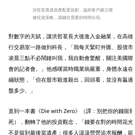
洪哲茗透過資產配置規劃，協助客戶建立穩
健投資策略，讓錢在需要的時間出現。
對數字的天賦，讓洪哲茗長大後進入金融業，在高雄
行交易室一路做到科長，「我每天緊盯外匯、股債市
凌晨三點不必鬧鐘叫我，我自動會驚醒，關注美國聯
會的記者會。」他感嘆當時職業病嚴重，身體永遠在
繃狀態，「但在股市殺進殺出，回頭看，並沒有贏過
盤多少。」
直到一本書《Die with Zero》（譯：別把你的錢留到
死），翻轉了他的投資觀念，「錢要在對的時間花光
不是留到最後當遺產；很多人汲汲營營追求報酬，卻