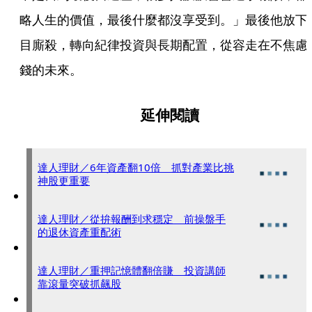
略人生的價值，最後什麼都沒享受到。」最後他放下
目廝殺，轉向紀律投資與長期配置，從容走在不焦慮
錢的未來。
延伸閱讀
達人理財／6年資產翻10倍 抓對產業比挑
神股更重要
達人理財／從拚報酬到求穩定 前操盤手
的退休資產重配術
達人理財／重押記憶體翻倍賺 投資講師
靠滾量突破抓飆股