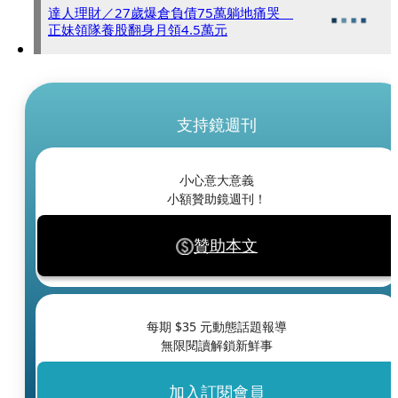
達人理財／27歲爆倉負債75萬躺地痛哭
正妹領隊養股翻身月領4.5萬元
支持鏡週刊
小心意大意義
小額贊助鏡週刊！
贊助本文
每期 $
35
元動態話題報導
無限閱讀解鎖新鮮事
加入訂閱會員