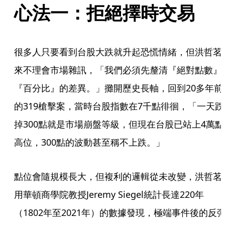
心法一：拒絕擇時交易
很多人只要看到台股大跌就升起恐慌情緒，但洪哲茗
來不理會市場雜訊，「我們必須先釐清『絕對點數』
『百分比』的差異。」攤開歷史長軸，回到20多年前
的319槍擊案，當時台股指數在7千點徘徊，「一天跌
掉300點就是市場崩盤等級，但現在台股已站上4萬點
高位，300點的波動甚至稱不上跌。」
點位會隨規模長大，但複利的邏輯從未改變，洪哲茗
用華頓商學院教授Jeremy Siegel統計長達220年
（1802年至2021年）的數據發現，極端事件後的反