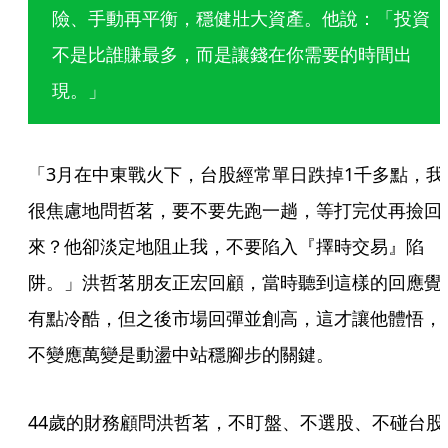
險、手動再平衡，穩健壯大資產。他說：「投資
不是比誰賺最多，而是讓錢在你需要的時間出
現。」
「3月在中東戰火下，台股經常單日跌掉1千多點，我
很焦慮地問哲茗，要不要先跑一趟，等打完仗再撿回
來？他卻淡定地阻止我，不要陷入『擇時交易』陷
阱。」洪哲茗朋友正宏回顧，當時聽到這樣的回應覺
有點冷酷，但之後市場回彈並創高，這才讓他體悟，
不變應萬變是動盪中站穩腳步的關鍵。
44歲的財務顧問洪哲茗，不盯盤、不選股、不碰台股