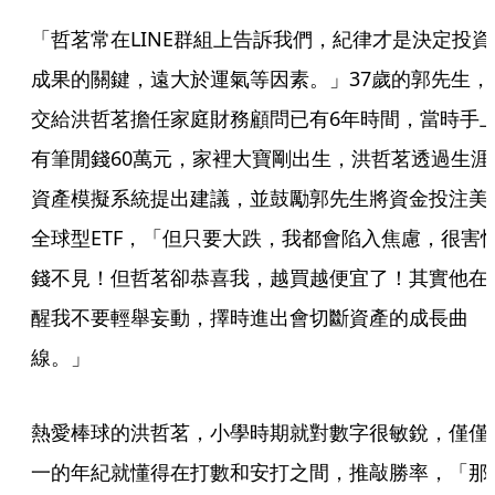
「哲茗常在LINE群組上告訴我們，紀律才是決定投資
成果的關鍵，遠大於運氣等因素。」37歲的郭先生，
交給洪哲茗擔任家庭財務顧問已有6年時間，當時手
有筆閒錢60萬元，家裡大寶剛出生，洪哲茗透過生涯
資產模擬系統提出建議，並鼓勵郭先生將資金投注美
全球型ETF，「但只要大跌，我都會陷入焦慮，很害
錢不見！但哲茗卻恭喜我，越買越便宜了！其實他在
醒我不要輕舉妄動，擇時進出會切斷資產的成長曲
線。」
熱愛棒球的洪哲茗，小學時期就對數字很敏銳，僅僅
一的年紀就懂得在打數和安打之間，推敲勝率，「那