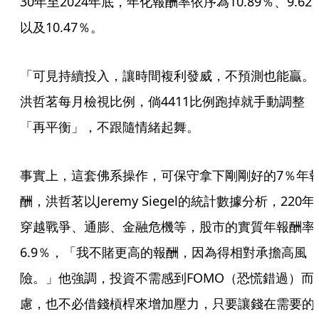
30年至2024年底，年化報酬率依序為10.89％、9.62
以及10.47％。
「可見持續投入，讓時間複利發威，不預測也能贏。
洪哲茗每月檢視比例，倘4411比例跑掉就手動調整
「再平衡」，不跟隨情緒起舞。
事實上，這套佛系操作，可保守拿下剛剛好的7％年
酬，洪哲茗以Jeremy Siegel的統計數據分析，220年
穿越戰爭、通膨、金融危機等，股市的實質年報酬率
6.9％，「我不賭更高的報酬，因為得相對承擔高風
險。」他強調，投資不需感到FOMO（恐慌錯過）而
慮，也不必借錢槓桿來增加壓力，只要讓錢在需要的