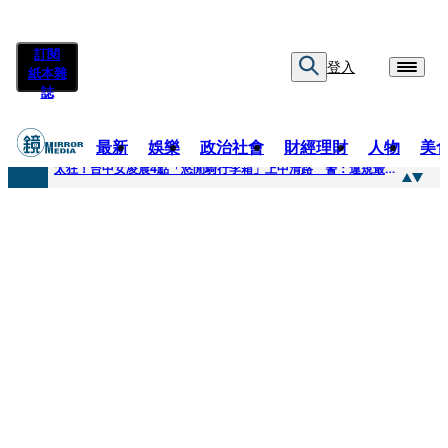
訂閱
登入
紙本雜
誌
最新
娛樂
政治社會
財經理財
人物
美
快訊
太狂！台中女凌晨4點「悠閒騎行李箱」上中清路 警：違規最高罰3600
快訊
曾為男友謝克洋開嗆邱議瑩 魏汶萱升格「蔣萬安市府發言人」
快訊
不只龍蝦牛排上桌！經濟部攜通路賣邦交國特產拚外交「食」力