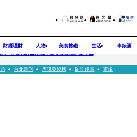
財經理財
人物
美食旅遊
生活
車錶酒
死她 金屬拐杖斷兩截！媳見婆婆屍右臉全爛
話題
台北畫刊
房訊發燒榜
防詐鏡區
更多
照顧」 兒曬溫馨背影感慨：不計前嫌的真愛
爐 藥華藥：財務、業務無重大影響