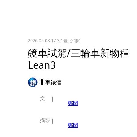
2026.05.08 17:37
臺北時間
鏡車試駕/三輪車新物種 Lea
Lean3
車錶酒
文
鄭閎
攝影
鄭閎