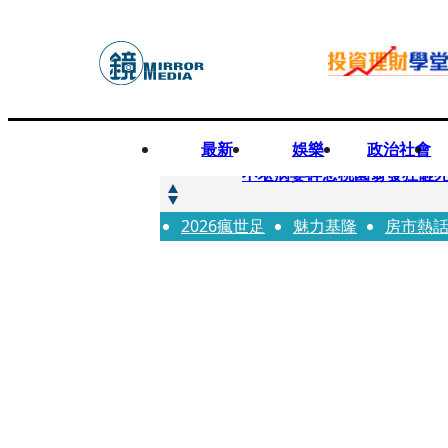
最新
娛樂
政治社會
快訊
不堪病妻碎念桃園翁發狂砸
2026瘋世足
快訊
魅力基隆
房市熱
廖峻中風前妻「父親節餵飯
快訊
與AOP仲裁案二階段判斷出