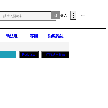
登入
瑪法達
專欄
動態雜誌
訂閱紙本雜誌
Podcasts