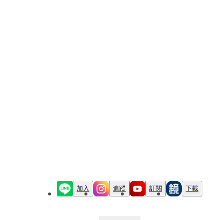
加入
追蹤
訂閱
下載