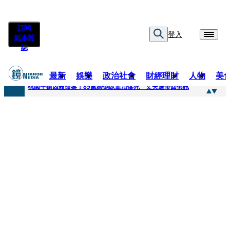
訂閱
登入
紙本雜
誌
最新
娛樂
政治社會
財經理財
人物
美
快訊
桃園平鎮凶殺命案！85歲婦倒臥血泊慘死 丈夫遭帶回偵訊
快訊
狠詐慈濟10.6億！神鬼律師陳昱瑄「親接機BNT抵台」 同框陳時中、張淑芬畫面曝光
快訊
邊看偶像邊拚韓國行 《2026 SBS歌謠大戰SUMMER》TVBS直播祭追星福利