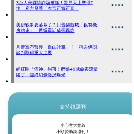
3台人美國搞詐騙被抓！驚見天上聖母T
恤 廟方發聲「本宮正氣正直」
美伊戰爭要落幕了？川普樂觀喊「很有機
會結束」 再撂重話威脅轟炸
川普宣布暫停「自由計畫」！ 稱與伊朗
談判取得重大進展
網紅圈「酒神」殞落！醉狼46歲命喪流量
陷阱 臨終幻覺慘況曝光
支持鏡週刊
小心意大意義
小額贊助鏡週刊！