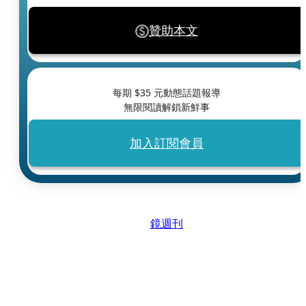
贊助本文
每期 $
35
元動態話題報導
無限閱讀解鎖新鮮事
加入訂閱會員
鏡週刊