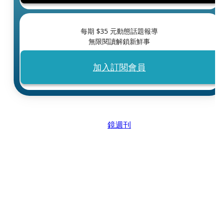
每期 $
35
元動態話題報導
無限閱讀解鎖新鮮事
加入訂閱會員
鏡週刊