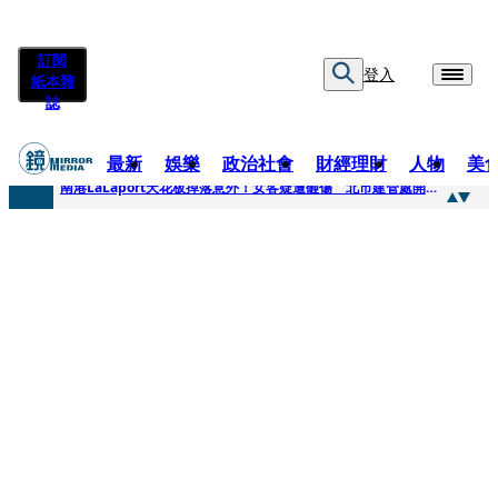
訂閱
登入
紙本雜
誌
最新
娛樂
政治社會
財經理財
人物
美
快訊
南港LaLaport天花板掉落意外！女客疑遭砸傷 北市建管處開罰30萬
快訊
川普又出招！多晶矽產品課15%關稅12月生效 經濟部回應了
快訊
美伊衝突要注意！ 台塑四寶7月營收齊揚股價抗跌