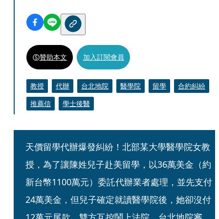
贊助本文
加入訂閱會員
教授
代辦
台北地院
醫學院
留學
合約糾紛
推薦信
學士後醫
天價留學代辦爆發糾紛！北部某大學醫學院女教
授，為了讓陳姓兒子赴美留學，以36萬美金（約
新台幣1100萬元）委託代辦業者處理，並先支付
24萬美金，但兒子確定就讀醫學院後，她卻沒付
12萬元尾款，雙方互控鬧上法院。台北地院審