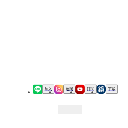
加入
追蹤
訂閱
下載
最新文章