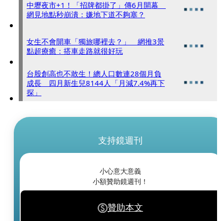
中壢夜市+1！「招牌都掛了」傳6月開幕
網見地點秒崩潰：嫌地下道不夠塞？
女生不會開車「獨旅哪裡去？」 網推3景
點超療癒：搭車走路就很好玩
台股創高也不敢生！總人口數連28個月負
成長 四月新生兒8144人「月減7.4%再下
探」
支持鏡週刊
小心意大意義
小額贊助鏡週刊！
贊助本文