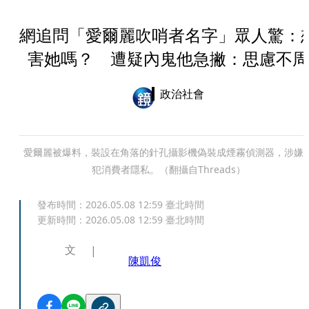
網追問「愛爾麗吹哨者名字」眾人驚：
害她嗎？ 遭疑內鬼他急撇：思慮不周
政治社會
愛爾麗被爆料，裝設在角落的針孔攝影機偽裝成煙霧偵測器，涉嫌
犯消費者隱私。（翻攝自Threads）
發布時間：
2026.05.08 12:59
臺北時間
更新時間：
2026.05.08 12:59
臺北時間
文
陳凱俊