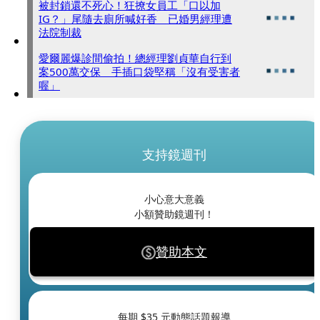
被封鎖還不死心！狂撩女員工「口以加
IG？」尾隨去廁所喊好香 已婚男經理遭
法院制裁
愛爾麗爆診間偷拍！總經理劉貞華自行到
案500萬交保 手插口袋堅稱「沒有受害者
喔」
支持鏡週刊
小心意大意義
小額贊助鏡週刊！
贊助本文
每期 $
35
元動態話題報導