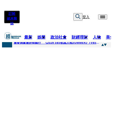
訂閱
登入
紙本雜
誌
最新
娛樂
政治社會
財經理財
人物
美
快訊
邊看偶像邊拚韓國行 《2026 SBS歌謠大戰SUMMER》TVBS直播祭追星福利
快訊
代誌大條火急跳船？ 宏碁派任李文詳接掌兆基屋管2天就喊撤出！
快訊
一句「請回去坐好」 特教生持斷掃把戳女代課老師眼睛大失血近失明