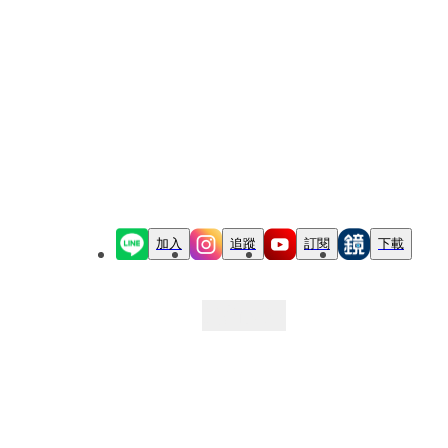
加入
追蹤
訂閱
下載
最新文章