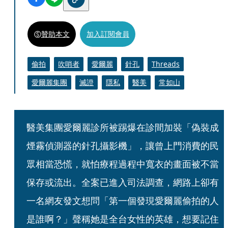
贊助本文
加入訂閱會員
偷拍
吹哨者
愛爾麗
針孔
Threads
愛爾麗集團
滅證
隱私
醫美
常如山
醫美集團愛爾麗診所被踢爆在診間加裝「偽裝成
煙霧偵測器的針孔攝影機」，讓曾上門消費的民
眾相當恐慌，就怕療程過程中寬衣的畫面被不當
保存或流出。全案已進入司法調查，網路上卻有
一名網友發文想問「第一個發現愛爾麗偷拍的人
是誰啊？」聲稱她是全台女性的英雄，想要記住