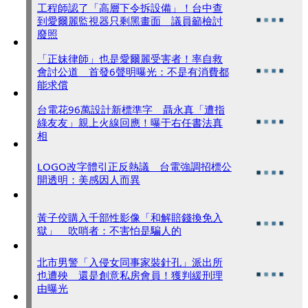
工程師認了「高層下令拆設備」！台中查
到愛爾麗監視器只剩黑畫面 議員籲檢討
廢照
「正妹律師」也是愛爾麗受害者！率自救
會討公道 首發6聲明曝光：不是有消費都
能求償
台電花96萬設計新標準字 聶永真「遭指
綠友友」親上火線回應！曝于右任書法真
相
LOGO改字體引正反熱議 台電強調招標公
開透明：美感因人而異
黃子佼購入千部性影像「和解賠錢換免入
獄」 吹哨者：不害怕是騙人的
北市男警「入侵女同事家裝針孔」派出所
也遭殃 還是創意私房會員！獲判緩刑理
由曝光