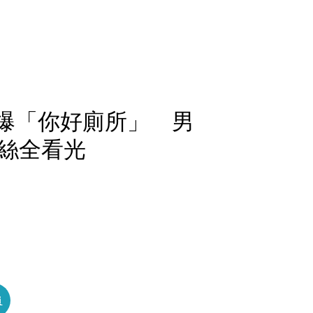
動爆「你好廁所」 男
絲全看光
員