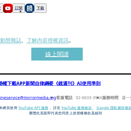
蹤
訂閱
下載
刊動態雜誌
、
了解內容授權資訊
。
線上閱讀
授權
下載APP
新聞自律綱要
《鏡週刊》AI使用準則
ineservice@mirrormedia.mg
客服電話
02-6633-3966
服務時間
週一
本網頁使用
YouTube API 服務
， 詳見
YouTube 服務條款
、
Google 隱私權與條
瀏覽此頁面即代表您同意上述授權條款及細則