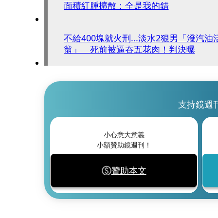
面積紅腫擴散：全是我的錯
不給400塊就火刑...淡水2狠男「潑汽
翁」 死前被逼吞五花肉！判決曝
支持鏡週
小心意大意義
小額贊助鏡週刊！
贊助本文