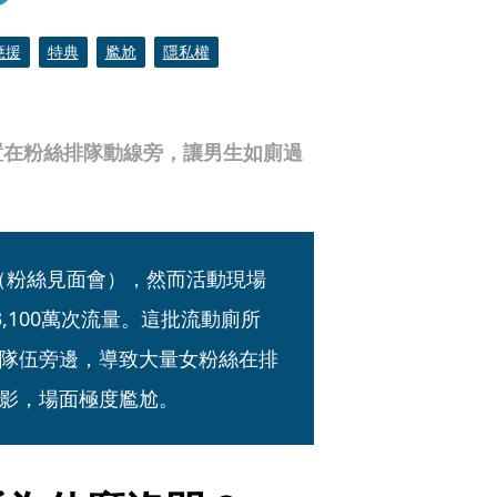
應援
特典
尷尬
隱私權
置在粉絲排隊動線旁，讓男生如廁過
會（粉絲見面會），然而活動現場
,100萬次流量。這批流動廁所
隊伍旁邊，導致大量女粉絲在排
影，場面極度尷尬。