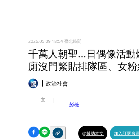
2026.05.09 18:54
臺北時間
千萬人朝聖...日偶像活
廁沒門緊貼排隊區、女粉
政治社會
文
彭薇
贊助本文
加入訂閱會