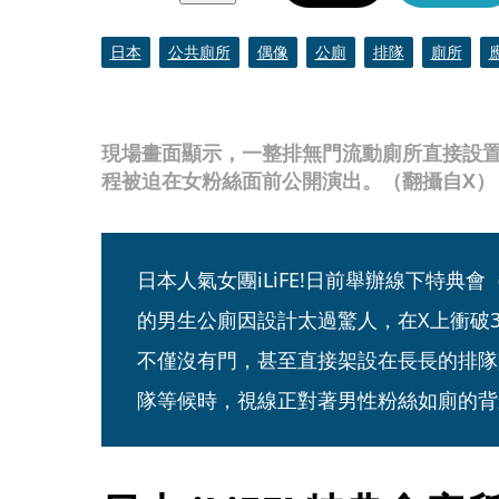
日本
公共廁所
偶像
公廁
排隊
廁所
現場畫面顯示，一整排無門流動廁所直接設
程被迫在女粉絲面前公開演出。（翻攝自X）
日本人氣女團iLiFE!日前舉辦線下特典
的男生公廁因設計太過驚人，在X上衝破3
不僅沒有門，甚至直接架設在長長的排隊
隊等候時，視線正對著男性粉絲如廁的背