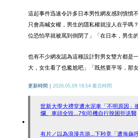
這起事件迅速令許多日本男性網友感到憤憤
只會高喊女權，男生的隱私權就沒人在乎嗎
位恐怕早就被罵到倒閉了」「在日本，男生
也有不少網友認為這種設計對男女雙方都是
大，女生看了也尷尬吧」「既然要平等，那
更新時間｜
2026.05.09 18:54
臺北時間
世新大學大禮堂遭水泥車「不明原因」
爛、車頭全毀...7旬司機自行脫困拒送醫
有片／以為浪漫共游...下秒竟「遭海龜