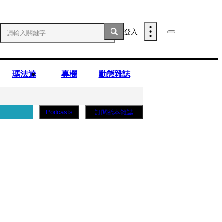
登入
瑪法達
專欄
動態雜誌
訂閱紙本雜誌
Podcasts