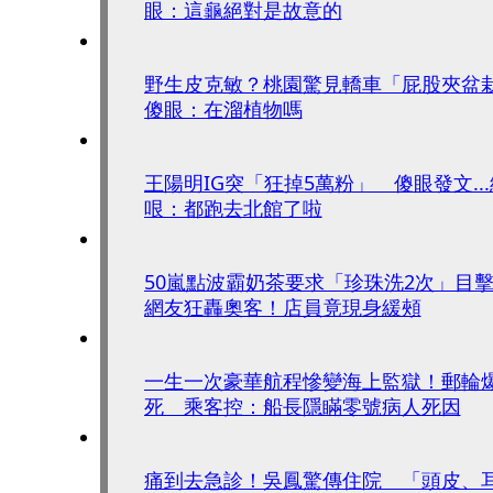
眼：這龜絕對是故意的
野生皮克敏？桃園驚見轎車「屁股夾盆
傻眼：在溜植物嗎
王陽明IG突「狂掉5萬粉」 傻眼發文..
哏：都跑去北館了啦
50嵐點波霸奶茶要求「珍珠洗2次」
網友狂轟奧客！店員竟現身緩頰
一生一次豪華航程慘變海上監獄！郵輪
死 乘客控：船長隱瞞零號病人死因
痛到去急診！吳鳳驚傳住院 「頭皮、