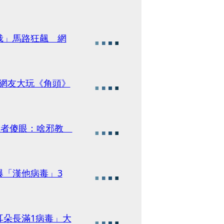
栽」馬路狂飆 網
.網友大玩《角頭》
目擊者傻眼：啥邪教
爆「漢他病毒」3
耳朵長滿1病毒」大