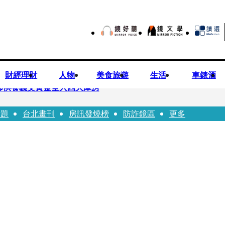
財經理財
人物
美食旅遊
生活
車錶酒
師供養義父黃金全入四大庫房
話題
台北畫刊
房訊發燒榜
防詐鏡區
更多
視預算」 盼在野三思：改凍結處理受質疑項目
先鬼》回桃影娘家 《長安的荔枝》桃影加映一票難求