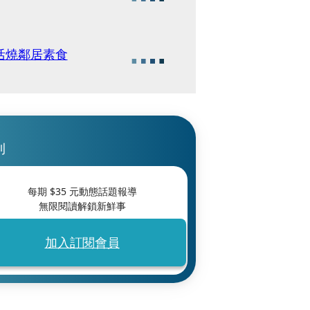
油活燒鄰居素食
刊
每期 $
35
元動態話題報導
無限閱讀解鎖新鮮事
加入訂閱會員