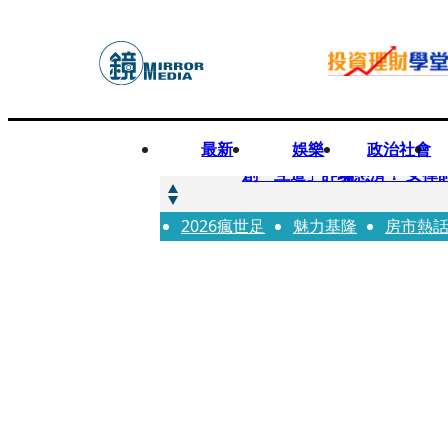
最新
娛樂
政治社會
快訊
創「互道」詐騙慈濟！ 女律
2026瘋世足
快訊
魅力基隆
房市熱
前時力黨魁表態「反對刪公
快訊
六強片齊聚桃影 小薰《祖