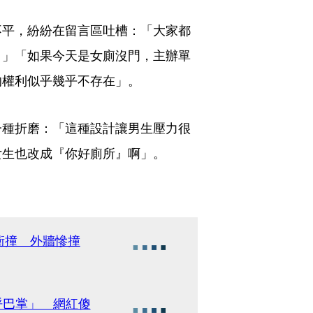
不平，紛紛在留言區吐槽：「大家都
？」「如果今天是女廁沒門，主辦單
的權利似乎幾乎不存在」。
一種折磨：「這種設計讓男生壓力很
女生也改成『你好廁所』啊」。
衝撞 外牆慘撞
呼巴掌」 網紅傻