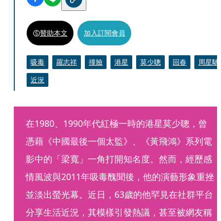
贊助本文
加入訂閱會員
吸毒
羅志祥
撞臉
港星
莫少聰
回春
周星馳
近況
在1980、1990年代紅極一時的港星莫少聰，曾
憑藉《中國最後一個太監》、《黃飛鴻》系列電
影中的「梁寬」一角打開知名度。然而，經歷感
情風波與2011年吸毒醜聞後，他的演藝形象重挫
並淡出螢光幕。近日，63歲的他罕見在社群平台
分享生活近況，其模樣引發熱議，甚至被網友稱