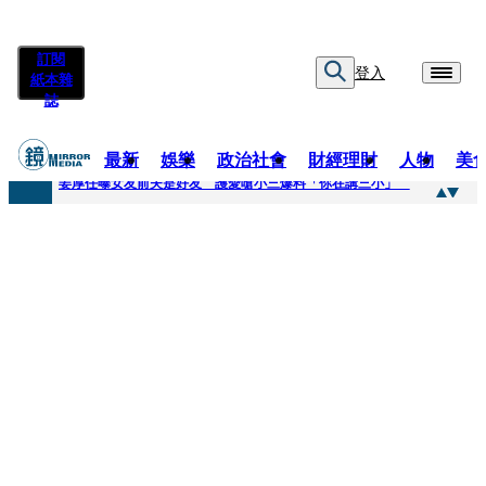
訂閱
登入
紙本雜
誌
最新
娛樂
政治社會
財經理財
人物
美
快訊
姜厚任曝女友前夫是好友 護愛嗆小三爆料「你在講三小」
快訊
劉畊宏將登《披荊斬棘》call周杰倫求救 周董「3字建議」他無奈：這不是健美比賽！
快訊
【台中戰局特輯】何欣純支持度暴增 藍營民調老劇本急救援