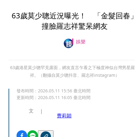
63歲莫少聰近況曝光！ 「金髮回春
撞臉羅志祥驚呆網友
娛樂
63歲港星莫少聰罕見露面，網友直言乍看之下極度神似台灣男星羅
祥。（翻攝自莫少聰抖音、羅志祥instagram）
發布時間：
2026.05.11 15:56
臺北時間
更新時間：
2026.05.11 16:05
臺北時間
文
曹莉穎