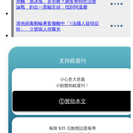
泡麵「加冰塊」是邪教？網友奇特吃法掀
論戰 釣出一票貓舌頭：找到同溫層
漢他病毒郵輪乘客撤離中「1法國人疑現症
狀」 ０號病人也曝光
支持鏡週刊
小心意大意義
小額贊助鏡週刊！
贊助本文
每期 $
35
元動態話題報導