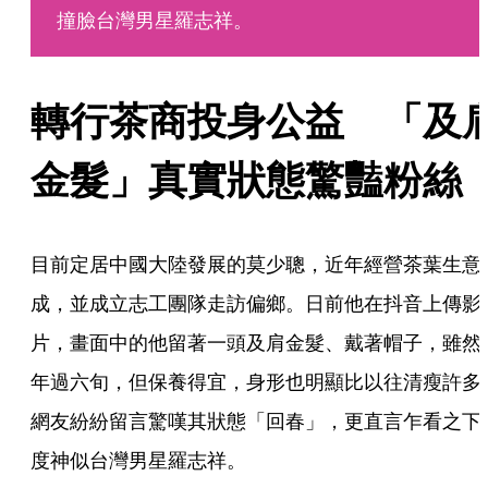
撞臉台灣男星羅志祥。
轉行茶商投身公益　「及
金髮」真實狀態驚豔粉絲
目前定居中國大陸發展的莫少聰，近年經營茶葉生意
成，並成立志工團隊走訪偏鄉。日前他在抖音上傳影
片，畫面中的他留著一頭及肩金髮、戴著帽子，雖然
年過六旬，但保養得宜，身形也明顯比以往清瘦許多
網友紛紛留言驚嘆其狀態「回春」，更直言乍看之下
度神似台灣男星羅志祥。