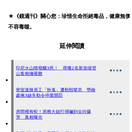
★《鏡週刊》關心您：珍惜生命拒絕毒品，健康無價
不容毒噬。
延伸閱讀
印尼火山噴發釀3死！ 尋獲2名新加坡登
山客相擁罹難
密室逃脫員工「扮鬼」遭勒頸窒息 勞檢
處揪3缺失勒令停業開罰
房間裡有蛇！房務大姐打掃嚇到尖叫爆
哭 真相曝光