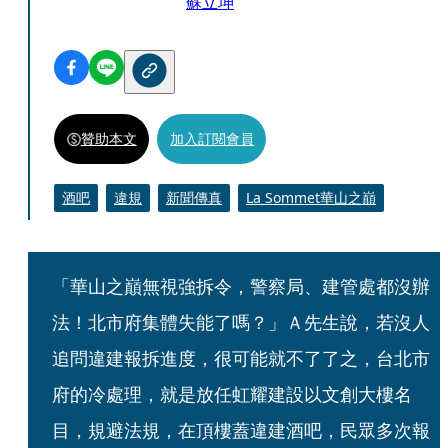
蘇立坤
贊助本文
加入訂閱會員
酒吧
違規
新聞傳真
La Sommet華山之巔
「華山之巔無視強拆令，警察局、建管處都沒辦
法！北市府集體失能了嗎？」Ａ先生說，若沒人
追問違建報拆進度，很可能就不了了之，台北市
府的冷處理，就是放任虹耀建設以文創大樓名
目，規避法規，在頂樓蓋違建酒吧，民眾多次報