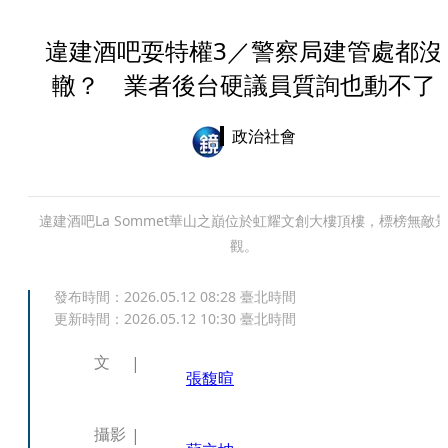
違建酒吧耍特權3／警察局建管處都沒
轍？ 業者後台硬議員質詢也動不了
政治社會
違建酒吧La Sommet華山之巔位於虹耀文創大樓頂樓，標榜無敵
觀。
發布時間：
2026.05.12 08:28
臺北時間
更新時間：
2026.05.12 10:30
臺北時間
文
張馥暄
攝影