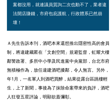
案都沒用，就連議員質詢二次也動不了，業者違
法開店賺錢，市府包庇護航，行政體系已然崩
壞！
Ａ先生告訴本刊，酒吧本來還想推出隱密性高的會員
制，將違建藏匿在「文創空間」規避監督，虹耀大樓
鄰警政署、多所中小學及民進黨中央黨部，台北市府
無積極作為，放任違建酒吧擾鄰，令人無言。另外，
年1月，一名軍人到酒吧買醉，結果從露台區跳樓輕
生，上了新聞，事後為了抹除命案帶來的負評，酒吧
人狂發五星評論，明顯欲蓋彌彰。