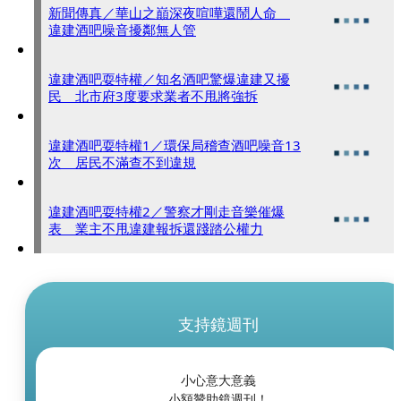
新聞傳真／華山之巔深夜喧嘩還鬧人命
違建酒吧噪音擾鄰無人管
違建酒吧耍特權／知名酒吧驚爆違建又擾
民 北市府3度要求業者不甩將強拆
違建酒吧耍特權1／環保局稽查酒吧噪音13
次 居民不滿查不到違規
違建酒吧耍特權2／警察才剛走音樂催爆
表 業主不甩違建報拆還踐踏公權力
支持鏡週刊
小心意大意義
小額贊助鏡週刊！