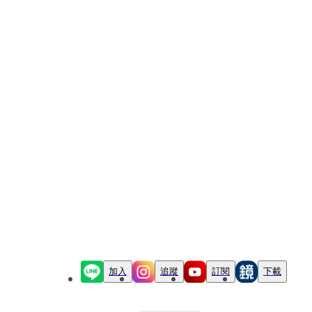
加入
追蹤
訂閱
下載