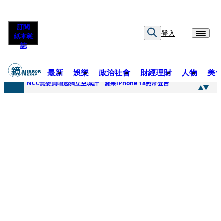
訂閱
登入
紙本雜
誌
最新
娛樂
政治社會
財經理財
人物
美
快訊
NCC無委員唱起獨立空城計 蘋果iPhone 18照常登台
快訊
六強片齊聚桃影 小薰《祖先鬼》回桃影娘家 《長安的荔枝》桃影加映一票難求
快訊
8年磨一劍 陳法拉自編自導《Bloodline》進軍多倫多 柯林法洛姊弟相挺