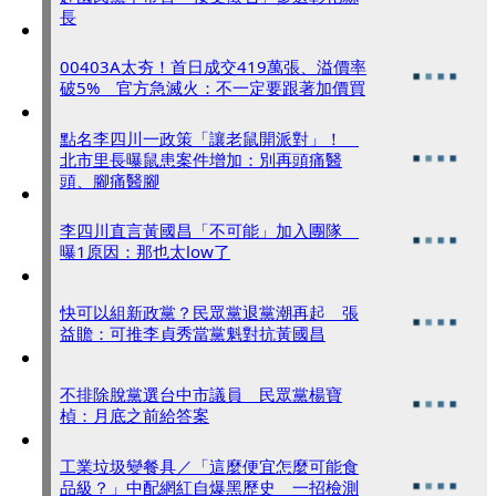
長
00403A太夯！首日成交419萬張、溢價率
破5% 官方急滅火：不一定要跟著加價買
點名李四川一政策「讓老鼠開派對」！
北市里長曝鼠患案件增加：別再頭痛醫
頭、腳痛醫腳
李四川直言黃國昌「不可能」加入團隊
曝1原因：那也太low了
快可以組新政黨？民眾黨退黨潮再起 張
益贍：可推李貞秀當黨魁對抗黃國昌
不排除脫黨選台中市議員 民眾黨楊寶
楨：月底之前給答案
工業垃圾變餐具／「這麼便宜怎麼可能食
品級？」中配網紅自爆黑歷史 一招檢測