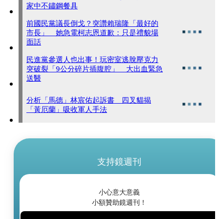
家中不鏽鋼餐具
前國民黨議長倒戈？突讚賴瑞隆「最好的
市長」 她急電柯志恩道歉：只是禮貌場
面話
民進黨參選人也出事！玩密室逃脫壓克力
突破裂「9公分碎片插腹腔」 大出血緊急
送醫
分析「馬德」林宸佑起訴書 四叉貓揭
「黃厄蘭」吸收軍人手法
支持鏡週刊
小心意大意義
小額贊助鏡週刊！