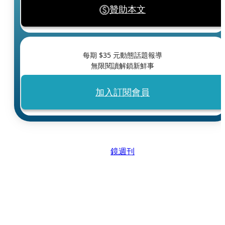
贊助本文
每期 $
35
元動態話題報導
無限閱讀解鎖新鮮事
加入訂閱會員
鏡週刊