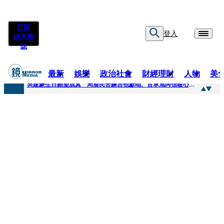
訂閱
登入
紙本雜
誌
最新
娛樂
政治社會
財經理財
人物
美
快訊
吳建豪生日願望成真 周渝民苦練吉他獻唱、言承旭阿信暖心祝福
快訊
42歲情色片女星宣布閃嫁「前職棒投手」！ 她甜讚老公「投球速度快」：擄獲我的心
快訊
WEST.一日宣布2人結婚 濱田崇裕、重岡大毅同日報喜 7人團已有4人結婚