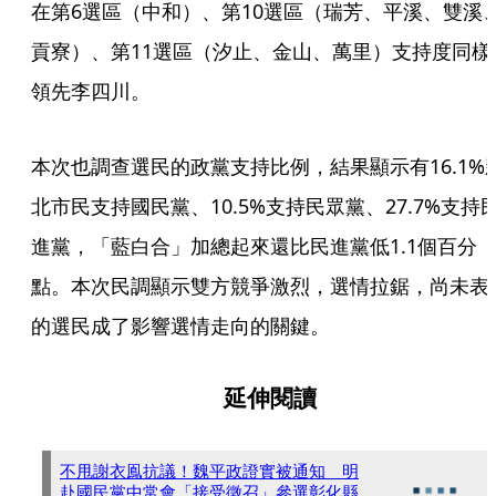
在第6選區（中和）、第10選區（瑞芳、平溪、雙溪
貢寮）、第11選區（汐止、金山、萬里）支持度同樣
領先李四川。
本次也調查選民的政黨支持比例，結果顯示有16.1%
北市民支持國民黨、10.5%支持民眾黨、27.7%支持
進黨，「藍白合」加總起來還比民進黨低1.1個百分
點。本次民調顯示雙方競爭激烈，選情拉鋸，尚未表
的選民成了影響選情走向的關鍵。
延伸閱讀
不甩謝衣鳯抗議！魏平政證實被通知 明
赴國民黨中常會「接受徵召」參選彰化縣