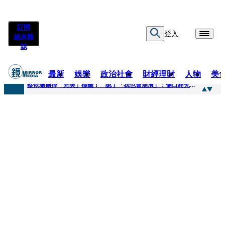
訂閱
登入
紙本雜
誌
最新
娛樂
政治社會
財經理財
人物
美
快訊
蔡依珊撕掉「完美」標籤！ 認了「我也會崩潰」：傷口終究會癒合
快訊
超模米蘭達離婚奧蘭多布魯13年！ 罕談前夫「像哥哥一樣」曝相處模式
快訊
酒駕加毒駕危險上路 北市大安警一週連破2起「雙駕」