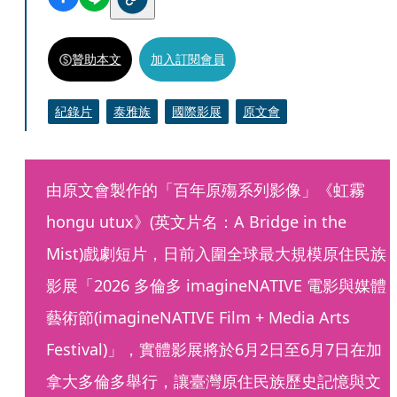
贊助本文
加入訂閱會員
紀錄片
泰雅族
國際影展
原文會
由原文會製作的「百年原殤系列影像」《虹霧 
hongu utux》(英文片名：A Bridge in the 
Mist)戲劇短片，日前入圍全球最大規模原住民族
影展「2026 多倫多 imagineNATIVE 電影與媒體
藝術節(imagineNATIVE Film + Media Arts 
Festival)」，實體影展將於6月2日至6月7日在加
拿大多倫多舉行，讓臺灣原住民族歷史記憶與文