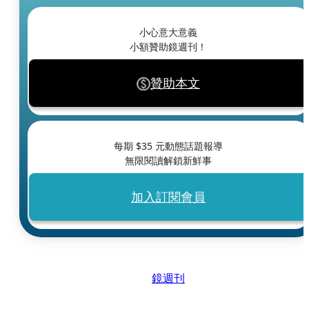
小心意大意義
小額贊助鏡週刊！
贊助本文
每期 $
35
元動態話題報導
無限閱讀解鎖新鮮事
加入訂閱會員
鏡週刊