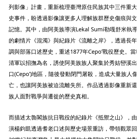
列影像」計畫，重新梳理臺灣原住民族其中三件重大
史事件，盼透過影像讓更多人理解族群歷史傷痕與文
記憶。其中，由阿美族導演Lekal Sumi勒嘎舒米執導
的劇情片《混濁》與紀錄片《流離之岸》，透過長年
調與部落口述歷史，重述1877年Cepo’戰役歷史。當
清軍以招撫為名，誘使阿美族族人聚集於秀姑巒溪出
口(Cepo’)地區，隨後發動閉門屠殺，造成大量族人傷
亡，也讓阿美族被迫流離失所。作品透過影像重新還
族人面對戰爭與遷徙的歷史真相。
而描述太魯閣族抗日戰役的紀錄片《抵禦之山》，由
演楊鈞凱透過耆老口述與歷史場景重訪，帶領觀眾回