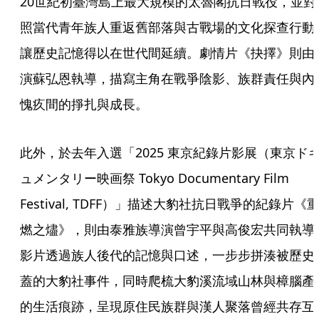
20世紀初臺灣島上最大規模的太魯閣抗日戰役，並對
照當代青年族人重返舊部落與古戰場的文化探查行動
讓歷史記憶得以在世代間延續。劇情片《抉擇》則由
演蘇弘恩執導，描寫主角在戰爭陰影、族群責任與內
愧疚間的掙扎與成長。
此外，於去年入選「2025 東京紀錄片影展（東京ド
ュメンタリー映画祭 Tokyo Documentary Film 
Festival, TDFF）」描述大豹社抗日戰爭的紀錄片《
燃之燼》，則由泰雅族導演曾宇平與高俊宏共同執導
影片透過族人後代的記憶與口述，一步步拼湊被歷史
蓋的大豹社事件，同時爬梳大豹溪流域山林與樟腦產
的生活痕跡，呈現原住民族群與漢人聚落曾經共存互