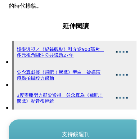
的時代樣貌。
延伸閱讀
娛樂透視／《紀錄觀點》引介逾900部片
多元視角關注公共議題27年
吳念真獻聲《飛吧！熊鷹》旁白 被導演
蹲點拍攝毅力感動
3度零酬勞力挺梁皆得 吳念真為《飛吧！
熊鷹》配音很輕鬆
支持鏡週刊