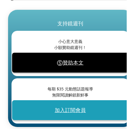
支持鏡週刊
小心意大意義
小額贊助鏡週刊！
贊助本文
每期 $
35
元動態話題報導
無限閱讀解鎖新鮮事
加入訂閱會員