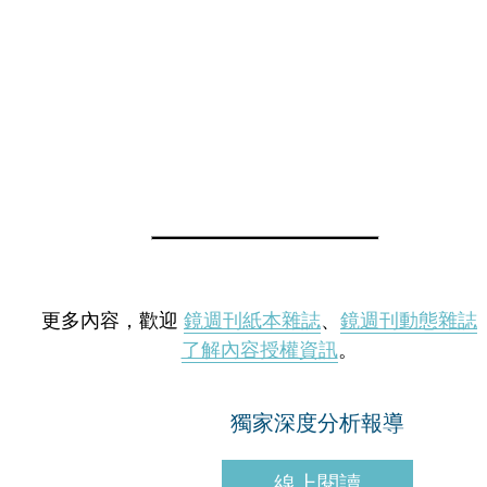
更多內容，歡迎
鏡週刊紙本雜誌
、
鏡週刊動態雜誌
了解內容授權資訊
。
獨家深度分析報導
線上閱讀