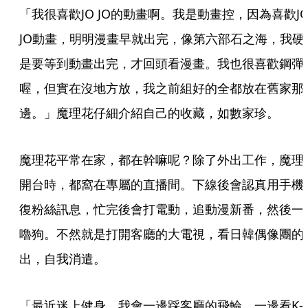
「我很喜歡JO JO的動畫啊。我是動畫控，因為喜歡JO
JO動畫，明明漫畫早就出完，像第六部石之海，我硬
是要等到動畫出完，才回頭看漫畫。我也很喜歡鋼彈
喔，但實在沒地方放，我之前組好的全都放在舊家那
邊。」魔理花仔細介紹自己的收藏，如數家珍。
魔理花平常在家，都在幹嘛呢？除了外出工作，魔理
開台時，都窩在專屬的直播間。下線後會認真用手機
復粉絲訊息，忙完後會打電動，追動漫新番，然後一
嚕狗。不然就是打開客廳的大電視，看日韓偶像團的
出，自我消遣。
「最近迷上健身，我會一邊踩客廳的飛輪，一邊看K-