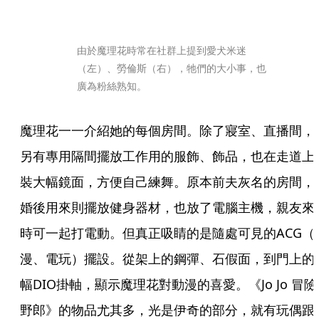
由於魔理花時常在社群上提到愛犬米迷
（左）、勞倫斯（右），牠們的大小事，也
廣為粉絲熟知。
魔理花一一介紹她的每個房間。除了寢室、直播間，
另有專用隔間擺放工作用的服飾、飾品，也在走道上
裝大幅鏡面，方便自己練舞。原本前夫灰名的房間，
婚後用來則擺放健身器材，也放了電腦主機，親友來
時可一起打電動。但真正吸睛的是隨處可見的ACG（
漫、電玩）擺設。從架上的鋼彈、石假面，到門上的
幅DIO掛軸，顯示魔理花對動漫的喜愛。《Jo Jo 冒險
野郎》的物品尤其多，光是伊奇的部分，就有玩偶跟