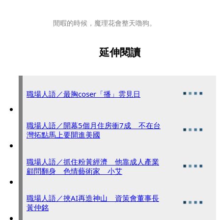
閒暇的時候，魔理花會整天嚕狗。
延伸閱讀
職場人語／最胸coser「播」雲見日
職場人語／開幕5個月住房衝7成 不在台
灣拓點馬上要開進美國
職場人語／抓住粉黃經濟 他靠成人產業
顧問翻身 色情藝術家 小艾
職場人語／挾AI再造神山 資策會董事長
黃仲銘