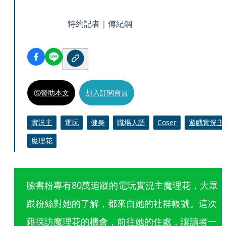
特約記者｜傅紀鋼
贊助本文
加入訂閱會員
實況主
電玩
健身
職場人語
Coser
遊戲實況主
魔理花
臉書粉專有80萬追蹤的電玩實況主魔理花，大眾
跟粉絲對她的了解，都來自她的社群帳號。這次
藉採訪魔理花的機會，前往她的住處，讓讀者一