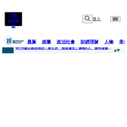
訂閱
登入
紙本雜
誌
最新
娛樂
政治社會
財經理財
人物
美
快訊
帶小9歲女網友開房！新北男「無套遭拒」爆氣K人 警到場傻眼搜到手銬、改造槍
快訊
natori再訪台北人氣爆棚 〈Overdose〉一響全場尖叫「I Love You Taipei」
快訊
42歲情色片女星宣布閃嫁「前職棒投手」！ 她甜讚老公「投球速度快」：擄獲我的心