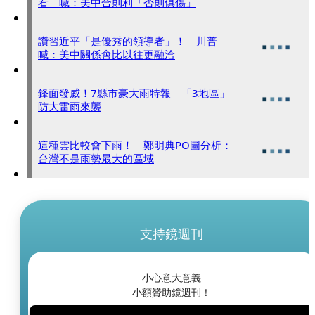
看 喊：美中合則利「否則俱傷」
讚習近平「是優秀的領導者」！ 川普
喊：美中關係會比以往更融洽
鋒面發威！7縣市豪大雨特報 「3地區」
防大雷雨來襲
這種雲比較會下雨！ 鄭明典PO圖分析：
台灣不是雨勢最大的區域
支持鏡週刊
小心意大意義
小額贊助鏡週刊！