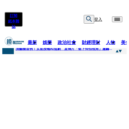
訂閱
登入
紙本雜
誌
最新
娛樂
政治社會
財經理財
人物
美
快訊
演藝圈首例！女星授權AI短劇 宣傳片「裙下仰拍視角」遭轟擦邊：自降身價
快訊
全球提升電氣化 台達電鄭平看好微電網推一站式方案
快訊
《魷魚遊戲》美版傳喊卡 現象級神劇難續宇宙