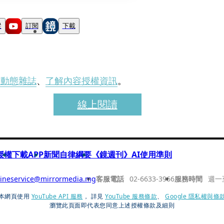
蹤
訂閱
下載
刊動態雜誌
、
了解內容授權資訊
。
線上閱讀
授權
下載APP
新聞自律綱要
《鏡週刊》AI使用準則
ineservice@mirrormedia.mg
客服電話
02-6633-3966
服務時間
週一
本網頁使用
YouTube API 服務
， 詳見
YouTube 服務條款
、
Google 隱私權與條
瀏覽此頁面即代表您同意上述授權條款及細則