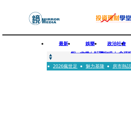
最新
娛樂
政治社會
快訊
創「互道」詐騙慈濟！ 女律
2026瘋世足
快訊
魅力基隆
房市熱
前時力黨魁表態「反對刪公
快訊
六強片齊聚桃影 小薰《祖