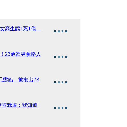
人女高生釀1死1傷
！23歲韓男拿路人
元露餡 被揪出78
控被栽贓：我知道