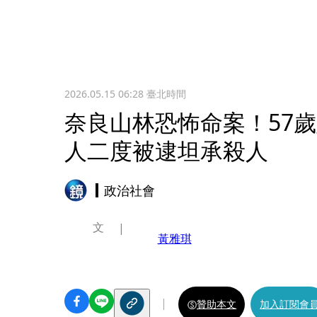
2026.05.15 06:28
臺北時間
奈良山林恐怖命案！57歲
人二度被逮坦承殺人
政治社會
文
黃雅琪
贊助本文
加入訂閱會