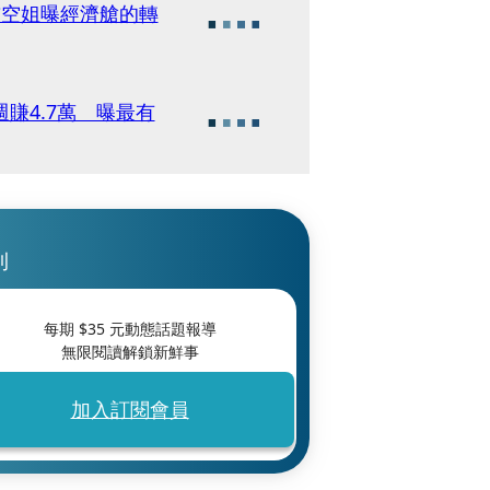
前空姐曝經濟艙的轉
賺4.7萬 曝最有
刊
每期 $
35
元動態話題報導
無限閱讀解鎖新鮮事
加入訂閱會員