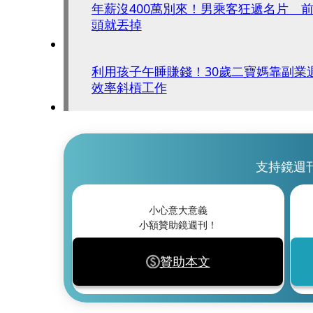
年薪沒400萬別來！男乘客狂遞名片 
頭就丟掉
利用孩子午睡賺錢！30歲二寶媽靠副業週
效率斜槓工作
支持鏡週
小心意大意義
小額贊助鏡週刊！
贊助本文