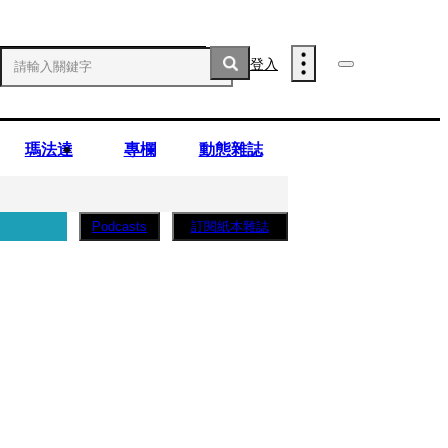
登入
瑪法達
專欄
動態雜誌
訂閱紙本雜誌
Podcasts