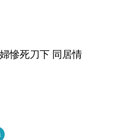
婦慘死刀下 同居情
員