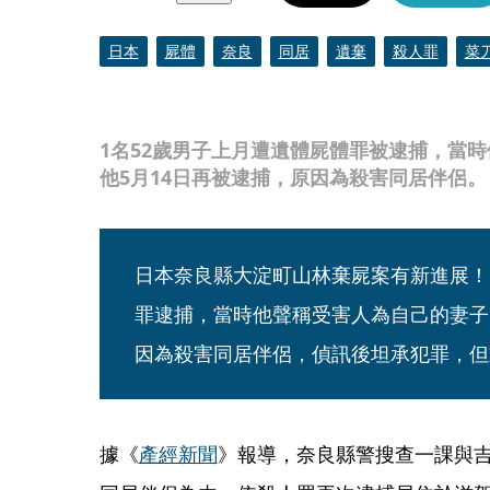
日本
屍體
奈良
同居
遺棄
殺人罪
菜
1名52歲男子上月遭遺體屍體罪被逮捕，當
他5月14日再被逮捕，原因為殺害同居伴侶。
日本奈良縣大淀町山林棄屍案有新進展！
罪逮捕，當時他聲稱受害人為自己的妻子
因為殺害同居伴侶，偵訊後坦承犯罪，但
據《
產經新聞
》報導，奈良縣警搜查一課與吉