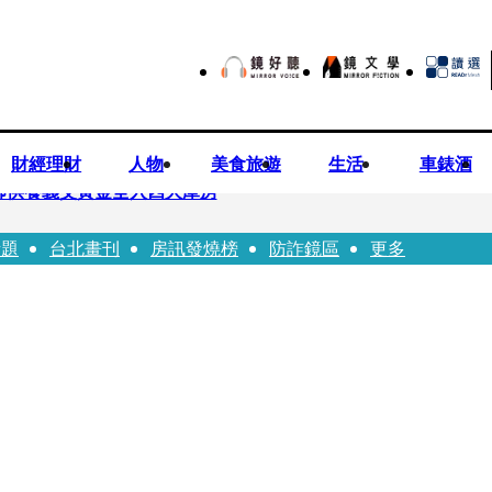
財經理財
人物
美食旅遊
生活
車錶酒
師供養義父黃金全入四大庫房
話題
台北畫刊
房訊發燒榜
防詐鏡區
更多
視預算」 盼在野三思：改凍結處理受質疑項目
先鬼》回桃影娘家 《長安的荔枝》桃影加映一票難求