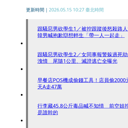
更新時間｜
2026.05.15 10:27
臺北時間
跟騷惡男砍學生1／被控跟蹤後怒殺路
韓男喊抱歉辯想輕生「帶一人一起走」
跟騷惡男砍學生2／女同事報警躲過死劫
洩憤 尾隨1公里、滅證逃亡全曝光
早餐店POS機成偷錢工具！店員偷2000
天A走47萬
行李藏45.8公斤毒品喊不知情 前空姐
是誰幹的