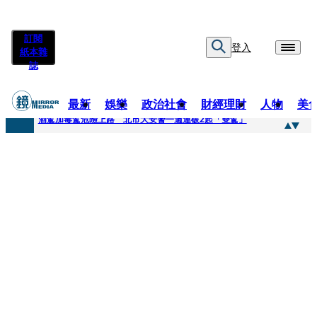
訂閱
登入
紙本雜
誌
最新
娛樂
政治社會
財經理財
人物
美
快訊
酒駕加毒駕危險上路 北市大安警一週連破2起「雙駕」
快訊
Ozone黃文廷、FEniX夏浦洋組「神隊友」 邱以太、林亭莉熱血狂奔殺青淚崩
快訊
AKIRA台北唱到一半突收兒子告白「爸爸I LOVE YOU」 驚喜林志玲同步曝光父親節「披薩蛋糕」