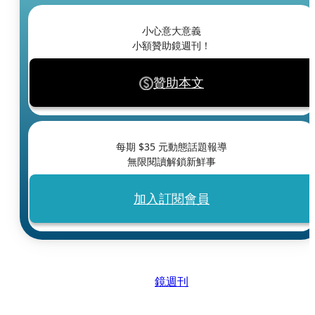
小心意大意義
小額贊助鏡週刊！
贊助本文
每期 $
35
元動態話題報導
無限閱讀解鎖新鮮事
加入訂閱會員
鏡週刊