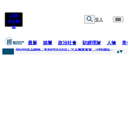
訂閱
登入
紙本雜
誌
最新
娛樂
政治社會
財經理財
人物
美
快訊
AKIRA台北開唱「令和8年8月8日」中文喊發發發 TJBB感性喊「謝謝AKIRA桑」
快訊
台灣新冠期間沒疫苗可打？ 律師列3款嗆：陳時中唯一擋的叫科興
快訊
沉寂12年…鐵肺歌后遇人生低谷 「遭親弟賞巴掌、父親出軌自己閨密」辛酸人生曝光