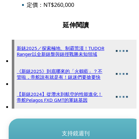
定價：NT$260,000
延伸閱讀
新錶2025／探索極地、制霸荒漠！TUDOR
Ranger以全新錶盤與錶徑戰勝未知領域
《新錶2025》到底哪來的「火鶴藍」？不
管啦，帝舵說有就是有！錶迷們要搶要快
【新錶2024】從潛水到航空的性能進化！
帝舵Pelagos FXD GMT的軍錶基因
支持鏡週刊