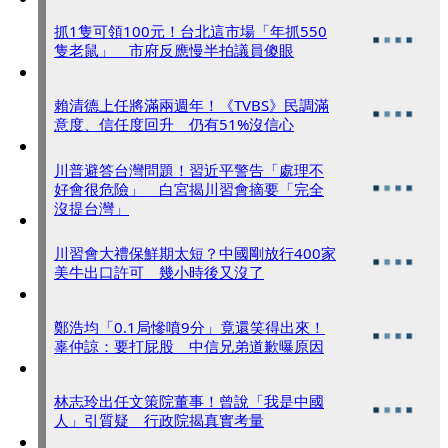
抓1隻可領100元！台北這市場「年抓550
隻老鼠」 市府反應慢半拍議員傻眼
賴清德上任將滿兩週年！《TVBS》民調滿
意度、信任度回升 仍有51%沒信心
川普避答台灣問題！習近平警告「處理不
好會很危險」 白宮揭川習會摘要「完全
沒提台灣」
川習會大禮保鮮期太短？中國剛放行400家
美牛出口許可 幾小時後又沒了
鄭浩均「0.1局慘噴9分」竟還笑得出來！
辜仲諒：要打屁股 中信兄弟道歉曝原因
林志玲出任文策院董事！曾說「我是中國
人」引質疑 行政院揭真實考量