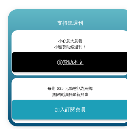
支持鏡週刊
小心意大意義
小額贊助鏡週刊！
贊助本文
每期 $
35
元動態話題報導
無限閱讀解鎖新鮮事
加入訂閱會員