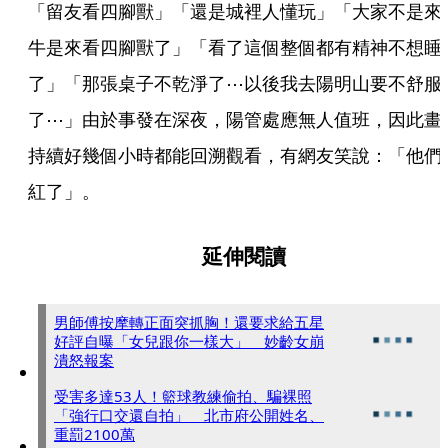
「留友看四腳獸」「還是城裡人懂玩」「大家不是來
牛是來看四腳獸了」「看了這個整個都有精神不想睡
了」「那張桌子不乾淨了⋯以後我去陽明山要不舒服
了⋯」由於事發在深夜，陽管處應無人值班，因此畫
持續好幾個小時都能回溯觀看，有網友笑說：「他們
紅了」。
延伸閱讀
男師傅按摩轉正面突抓胸！還要求給五星
好評自曝「女兒跟你一樣大」 妙齡女崩
潰怒報案
受害多達53人！籃球教練偷拍、騙裸照
「強行口交還自拍」 北市府公開姓名、
重罰2100萬