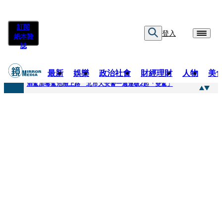
訂閱
登入
紙本雜
誌
最新
娛樂
政治社會
財經理財
人物
美
快訊
酒駕加毒駕危險上路 北市大安警一週連破2起「雙駕」
快訊
Ozone黃文廷、FEniX夏浦洋組「神隊友」 邱以太、林亭莉熱血狂奔殺青淚崩
快訊
AKIRA台北唱到一半突收兒子告白「爸爸I LOVE YOU」 驚喜林志玲同步曝光父親節「披薩蛋糕」