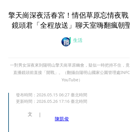
擎天崗深夜活春宮！情侶草原忘情夜
鏡頭君「全程放送」聊天室嗨翻瘋朝聖
生活
一對男女深夜來到陽明山擎天崗草原幽會，疑似一時把持不住，竟
直播鏡頭前直接「開戰」。（翻攝自陽明山國家公園管理處INFO
YouTube）
發布時間：
2026.05.15 06:27
臺北時間
更新時間：
2026.05.26 17:16
臺北時間
文
陳凱俊