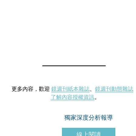
更多內容，歡迎
鏡週刊紙本雜誌
、
鏡週刊動態雜誌
了解內容授權資訊
。
獨家深度分析報導
線上閱讀