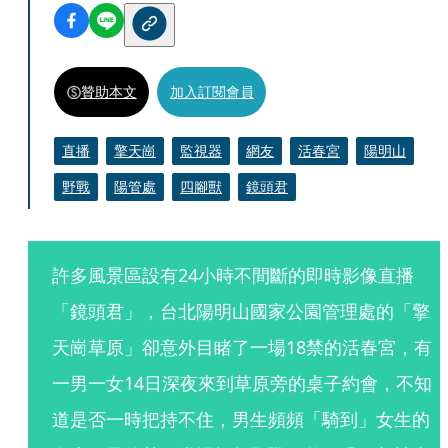
贊助本文
加入訂閱會員
直播
擎天崗
監視器
網友
活春宮
陽明山
野戰
陽管處
四腳獸
鏡頭君
許多風景區設有24小時不間斷的即時影像直播
「鏡頭君」，台北陽明山國家公園管理處的「擎
天崗草原」卻意外目睹了一場18禁的活春宮，有
一男一女14日深夜來到草原旁的桌子約會，不知
道是否一時把持不住，男生頻頻「騎到」女生的