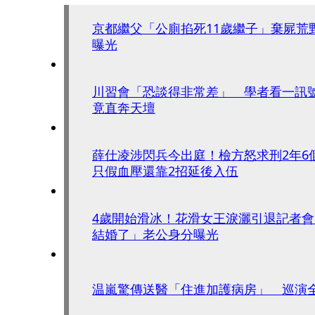
京都繼父「公廁掐死11歲繼子」棄屍荒
曝光
川習會「恐談得非常差」 學者看一訊
竟直奔天壇
薛仕凌涉閃兵今出庭！檢方怒求刑2年6
只假血壓還靠2招延後入伍
4歲開始滑冰！花滑女王淚灑引退記者
結婚了」老公身分曝光
温嵐驚傳送醫「住進加護病房」 巡演