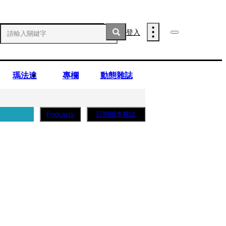
登入
瑪法達
專欄
動態雜誌
訂閱紙本雜誌
Podcasts