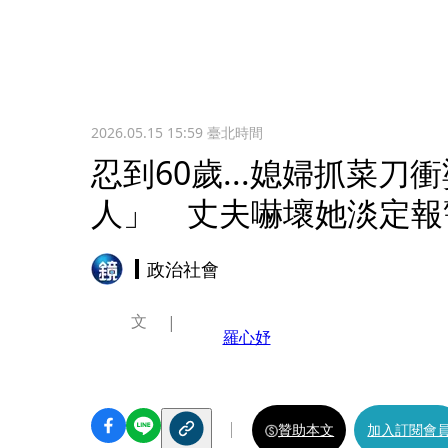
2026.05.15 15:59
臺北時間
忍到60歲...媳婦抓菜
人」 丈夫嚇壞她淡定報
政治社會
文
羅心妤
贊助本文
加入訂閱會