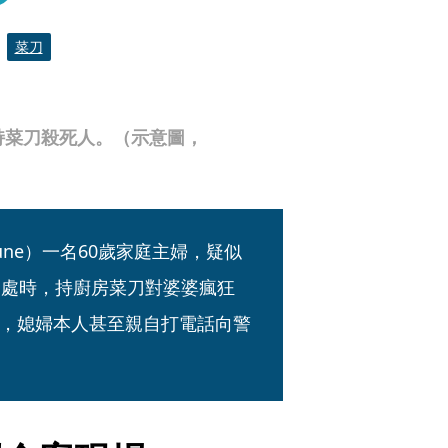
菜刀
持菜刀殺死人。（示意圖，
ne）一名60歲家庭主婦，疑似
獨處時，持廚房菜刀對婆婆瘋狂
，媳婦本人甚至親自打電話向警