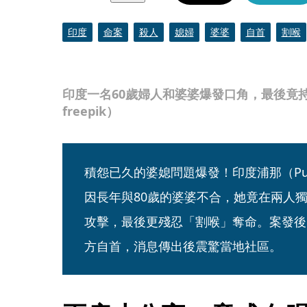
印度
命案
殺人
媳婦
婆婆
自首
割喉
印度一名60歲婦人和婆婆爆發口角，最後竟
freepik）
積怨已久的婆媳問題爆發！印度浦那（Pu
因長年與80歲的婆婆不合，她竟在兩人
攻擊，最後更殘忍「割喉」奪命。案發後
方自首，消息傳出後震驚當地社區。