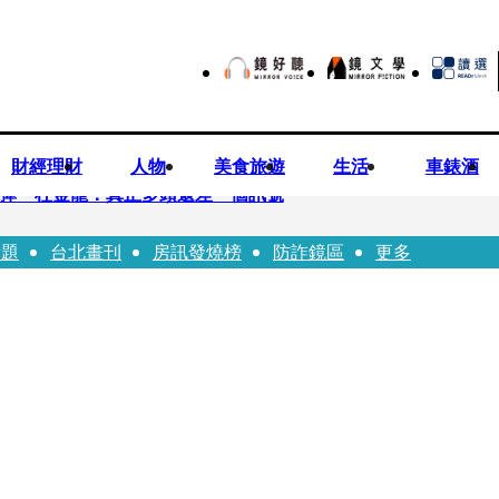
財經理財
人物
美食旅遊
生活
車錶酒
後反彈 杜金龍：真正多頭還差一個訊號
話題
台北畫刊
房訊發燒榜
防詐鏡區
更多
 唐綺陽
折斷掃把刺傷老師 女老師眼球重創恐失明