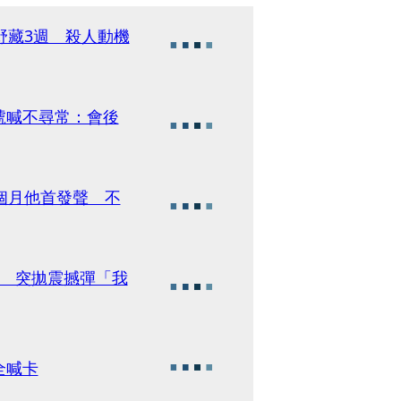
野藏3週 殺人動機
號喊不尋常：會後
個月他首發聲 不
會 突拋震撼彈「我
全喊卡