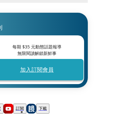
刊
每期 $
35
元動態話題報導
無限閱讀解鎖新鮮事
加入訂閱會員
蹤
訂閱
下載