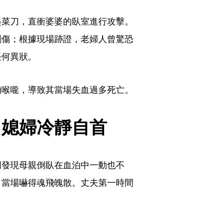
起菜刀，直衝婆婆的臥室進行攻擊。
刺傷；根據現場跡證，老婦人曾驚恐
任何異狀。
的喉嚨，導致其當場失血過多死亡。
　媳婦冷靜自首
門發現母親倒臥在血泊中一動也不
，當場嚇得魂飛魄散。丈夫第一時間