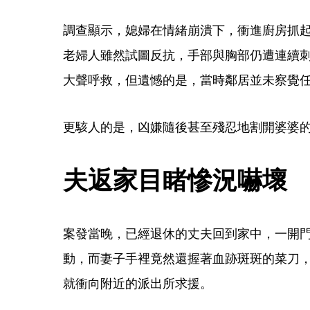
調查顯示，媳婦在情緒崩潰下，衝進廚房抓
老婦人雖然試圖反抗，手部與胸部仍遭連續
大聲呼救，但遺憾的是，當時鄰居並未察覺
更駭人的是，凶嫌隨後甚至殘忍地割開婆婆
夫返家目睹慘況嚇壞
案發當晚，已經退休的丈夫回到家中，一開
動，而妻子手裡竟然還握著血跡斑斑的菜刀
就衝向附近的派出所求援。