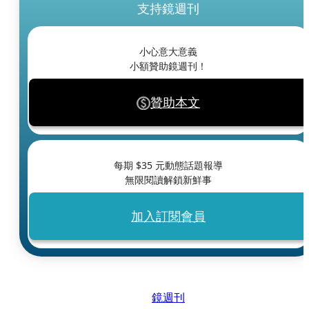
支持鏡週刊
小心意大意義
小額贊助鏡週刊！
贊助本文
每期 $
35
元動態話題報導
無限閱讀解鎖新鮮事
加入訂閱會員
鏡週刊