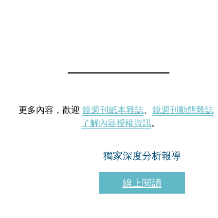
更多內容，歡迎
鏡週刊紙本雜誌
、
鏡週刊動態雜誌
了解內容授權資訊
。
獨家深度分析報導
線上閱讀