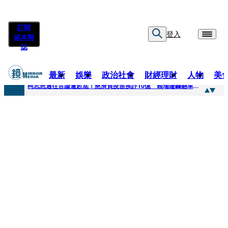
訂閱
登入
紙本雜
誌
最新
娛樂
政治社會
財經理財
人物
美
快訊
柯志恩過往言論遭起底！慈濟買疫苗挨詐10億 賴瑞隆轟翻車：應為當年錯誤道歉
快訊
善款不是私房錢！慈濟採購疫苗被騙10億沒報案遭炎上 基金會緊急說明
快訊
王凱靈堂遺照曝！選用3年前「白衣燦笑照」背後故事洋蔥超大顆... 70歲媽媽打破禁忌送愛子