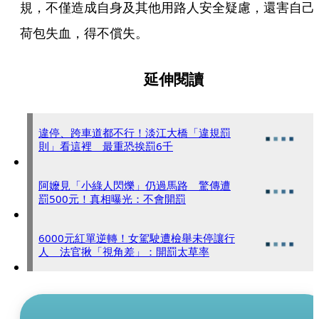
規，不僅造成自身及其他用路人安全疑慮，還害自己
荷包失血，得不償失。
延伸閱讀
違停、跨車道都不行！淡江大橋「違規罰
則」看這裡 最重恐挨罰6千
阿嬤見「小綠人閃爍」仍過馬路 驚傳遭
罰500元！真相曝光：不會開罰
6000元紅單逆轉！女駕駛遭檢舉未停讓行
人 法官揪「視角差」：開罰太草率