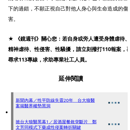
下的過錯，不願正視自己對他人身心與生命造成的傷
害。
★ 《鏡週刊》關心您：若自身或旁人遭受身體虐待、
精神虐待、性侵害、性騷擾，請立刻撥打110報案，
尋求113專線，求助專業社工人員。
延伸閱讀
新聞內幕／性平防線失靈20年 台大狼醫
案揭醫界權勢黑洞
掀台大狼醫黑幕1／居酒屋餐敘突斷片 鄭
文芳同模式下藥成性侵案轉折關鍵