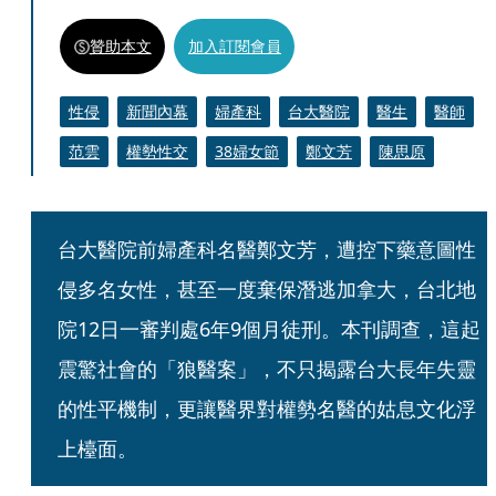
贊助本文
加入訂閱會員
性侵
新聞內幕
婦產科
台大醫院
醫生
醫師
范雲
權勢性交
38婦女節
鄭文芳
陳思原
台大醫院前婦產科名醫鄭文芳，遭控下藥意圖性
侵多名女性，甚至一度棄保潛逃加拿大，台北地
院12日一審判處6年9個月徒刑。本刊調查，這起
震驚社會的「狼醫案」，不只揭露台大長年失靈
的性平機制，更讓醫界對權勢名醫的姑息文化浮
上檯面。