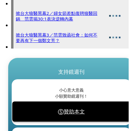
掀台大狼醫黑幕2／婦女節差點復聘狼醫回
鍋 范雲揭30:1表決逆轉內幕
掀台大狼醫黑幕3／范雲致函社會：如何不
要再有下一個鄭文芳？
支持鏡週刊
小心意大意義
小額贊助鏡週刊！
贊助本文