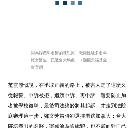
同為婦產科名醫的陳思原，職權性騷多名年
輕女醫生，已遭台大懲處。（翻攝景福基金
會官網）
范雲感慨說，在爭取正義的路上，被害人走了這麼久
從報警、申訴被拒，繼續申訴、再申訴，還要防止加
者被學校復聘，最後司法終於將其起訴，才走到法院
庭審理這一步，鄭文芳當時卻選擇潛逃加拿大；台大
院培養出的名醫，寧願淪為通緝犯，也不願面對自己