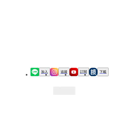
加入
追蹤
訂閱
下載
最新文章