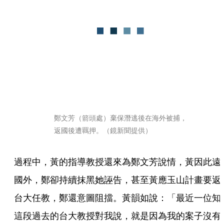
鄭文芳（箭頭處）棄保潛逃後在海外被捕，
返國後遭羈押。（鏡新聞提供）
過程中，黃的指導教授還來為鄭文芳說情，黃因此遠
國外，鄭卻持續抹黑她誣告，甚至黃應玉山計畫要返
台大任教，鄭還意圖阻擋。黃韻如說：「最近一位知
這段過去的台大教授對我說，就是因為我的案子沒有