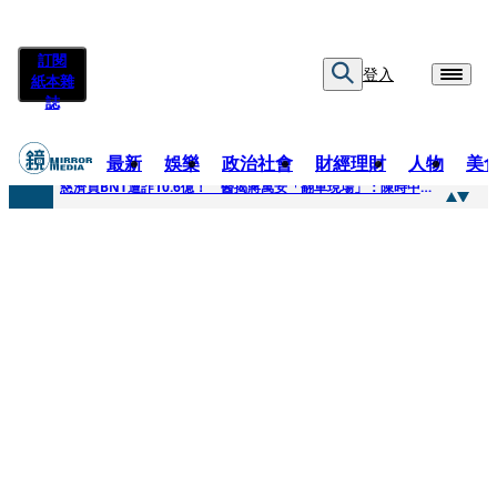
訂閱
登入
紙本雜
誌
最新
娛樂
政治社會
財經理財
人物
美
快訊
慈濟買BNT遭詐10.6億！ 醫揭蔣萬安「翻車現場」：陳時中當年是阻止被騙
快訊
慈濟挨詐十億／跟陳時中道歉？ 蔣萬安嗆：當時政府買夠疫苗民間就不用採購
快訊
員工建文陪睡機場爆紅！狂接20業配 Joeman幫算「買房頭期款」驚喊：換作我也想離職