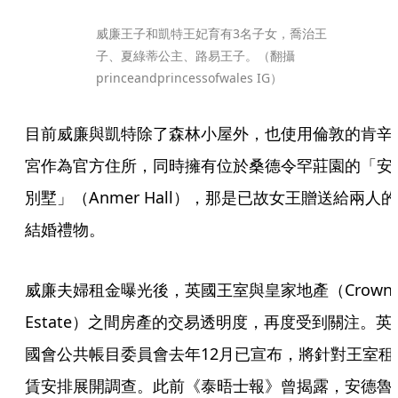
威廉王子和凱特王妃育有3名子女，喬治王
子、夏綠蒂公主、路易王子。（翻攝
princeandprincessofwales IG）
目前威廉與凱特除了森林小屋外，也使用倫敦的肯辛
宮作為官方住所，同時擁有位於桑德令罕莊園的「安
別墅」（Anmer Hall），那是已故女王贈送給兩人的
結婚禮物。
威廉夫婦租金曝光後，英國王室與皇家地產（Crown 
Estate）之間房產的交易透明度，再度受到關注。英
國會公共帳目委員會去年12月已宣布，將針對王室租
賃安排展開調查。此前《泰晤士報》曾揭露，安德魯