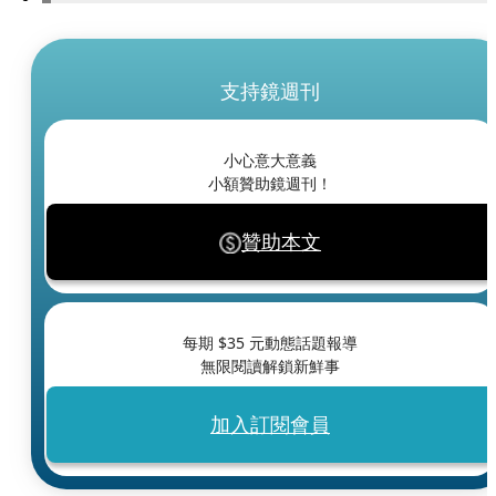
支持鏡週刊
小心意大意義
小額贊助鏡週刊！
贊助本文
每期 $
35
元動態話題報導
無限閱讀解鎖新鮮事
加入訂閱會員