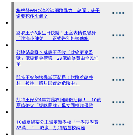
梅根登WHO演說談網路暴力 怒問：孩子
還要死多少個？
路易王子8歲生日快樂！王室表情包變身
「跳海小帥弟」 正式告別短褲傳統
領地躺著賺？威廉王子收「致癌廢棄監
獄」億級租金惹議 29億維修費由全民埋
單
凱特王妃胞妹爆當惡鄰居！封路惹怒整
村 被控「將居民置於危險中」
凱特王妃穿4年前舊衣回歸復活節！ 10歲
夏綠蒂穿「媽咪愛牌」母女同框超優雅
10歲夏綠蒂公主鎖定新學校「一學期學費
85萬」！ 威廉、凱特陷選校兩難