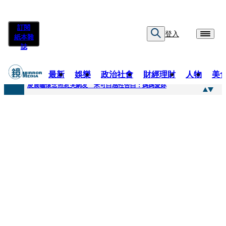
訂閱
登入
紙本雜
誌
最新
娛樂
政治社會
財經理財
人物
美
快訊
凌晨曬懷念照惹哭網友 米可白感性告白：媽媽愛妳
快訊
酸民質疑民進黨「是不是有她裸照？」 黃智賢3點回嗆獲網友讚爆
快訊
姜厚任「老牛找到嫩草」再談小24歲女友 揭七世情緣駁拐坑、暈船破財