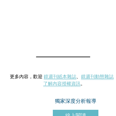
更多內容，歡迎
鏡週刊紙本雜誌
、
鏡週刊動態雜誌
了解內容授權資訊
。
獨家深度分析報導
線上閱讀