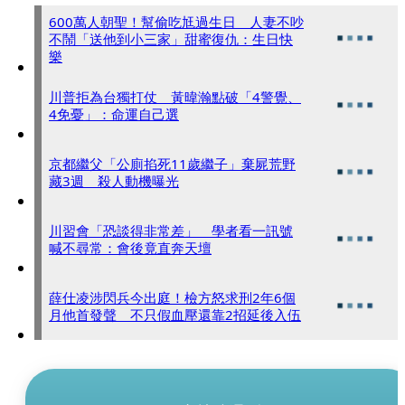
600萬人朝聖！幫偷吃尪過生日 人妻不吵
不鬧「送他到小三家」甜蜜復仇：生日快
樂
川普拒為台獨打仗 黃暐瀚點破「4警覺、
4免憂」：命運自己選
京都繼父「公廁掐死11歲繼子」棄屍荒野
藏3週 殺人動機曝光
川習會「恐談得非常差」 學者看一訊號
喊不尋常：會後竟直奔天壇
薛仕凌涉閃兵今出庭！檢方怒求刑2年6個
月他首發聲 不只假血壓還靠2招延後入伍