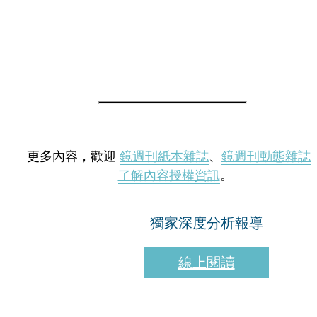
更多內容，歡迎
鏡週刊紙本雜誌
、
鏡週刊動態雜誌
了解內容授權資訊
。
獨家深度分析報導
線上閱讀