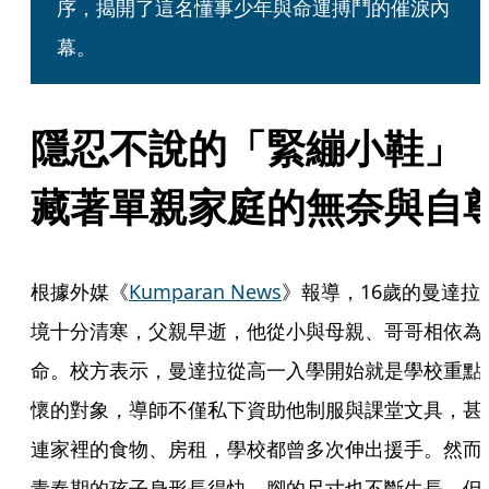
序，揭開了這名懂事少年與命運搏鬥的催淚內
幕。
隱忍不說的「緊繃小鞋」 
藏著單親家庭的無奈與自
根據外媒《
Kumparan News
》報導，16歲的曼達拉
境十分清寒，父親早逝，他從小與母親、哥哥相依為
命。校方表示，曼達拉從高一入學開始就是學校重點
懷的對象，導師不僅私下資助他制服與課堂文具，甚
連家裡的食物、房租，學校都曾多次伸出援手。然而
青春期的孩子身形長得快，腳的尺寸也不斷生長，但