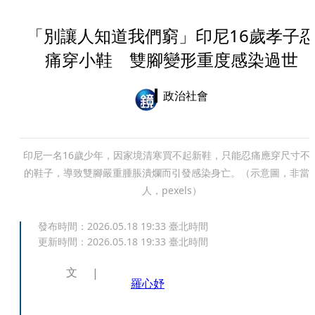
「別讓人知道我們窮」印尼16歲孝子
痛穿小鞋 雙腳變形重度感染過世
政治社會
印尼一名16歲少年，因家境清寒買不起新鞋，只能忍痛應穿尺寸不
的鞋子，導致雙腳嚴重腫脹潰爛而引發感染身亡。（示意圖，非當
人，pexels）
發布時間：
2026.05.18 19:33
臺北時間
更新時間：
2026.05.18 19:33
臺北時間
文
羅心妤