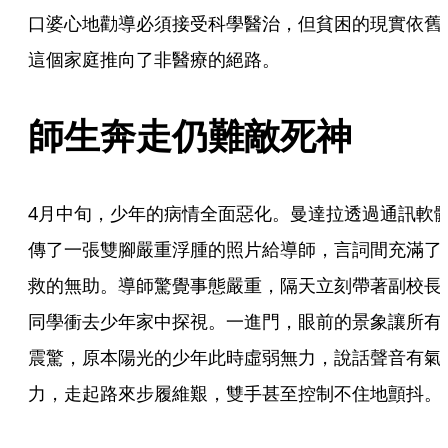
口婆心地勸導必須接受科學醫治，但貧困的現實依舊
這個家庭推向了非醫療的絕路。
師生奔走仍難敵死神
4月中旬，少年的病情全面惡化。曼達拉透過通訊軟
傳了一張雙腳嚴重浮腫的照片給導師，言詞間充滿了
救的無助。導師驚覺事態嚴重，隔天立刻帶著副校長
同學衝去少年家中探視。一進門，眼前的景象讓所有
震驚，原本陽光的少年此時虛弱無力，說話聲音有氣
力，走起路來步履維艱，雙手甚至控制不住地顫抖。