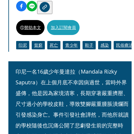
贊助本文
加入訂閱會員
印尼
貧窮
死亡
青少年
鞋子
感染
民俗療法
印尼一名16歲少年曼達拉（Mandala Rizky 
Saputra）在上個月底不幸因病過世，當時外界
盛傳，他是因為家境清寒，長期穿著嚴重擠壓、
尺寸過小的學校皮鞋，導致雙腳嚴重腫脹潰爛而
引發感染身亡。事件引發社會譁然，而他所就讀
的學校隨後也沉痛公開了悲劇發生前的完整時