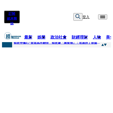
訂閱
登入
紙本雜
誌
最新
娛樂
政治社會
財經理財
人物
美
快訊
都更停擺3／營造成本翻倍 都更爆「棄嬰潮」：老屋拆了卻蓋不下去
快訊
SWAROVSKI把愛繫成一個蝴蝶結 七夕推出大中華區特別款
快訊
車內強吻女藝人「知名經紀人身分曝光」 硬辯「又沒伸舌頭」！法官判決書罕見批噁心