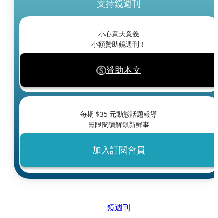
支持鏡週刊
小心意大意義
小額贊助鏡週刊！
贊助本文
每期 $
35
元動態話題報導
無限閱讀解鎖新鮮事
加入訂閱會員
鏡週刊