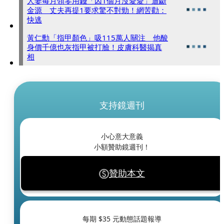
人妻每月領零用錢「因1個月沒愛愛」遭斷
金源 丈夫再提1要求驚不對勁！網苦勸：
快逃
黃仁勳「指甲顏色」吸115萬人關注 他酸
身價千億也灰指甲被打臉！皮膚科醫揭真
相
支持鏡週刊
小心意大意義
小額贊助鏡週刊！
贊助本文
每期 $
35
元動態話題報導