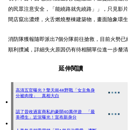
的民眾注意安全，「能繞路就先繞路」」，只見影片
間店竄出濃煙，火舌燃燒整棟建築物，畫面險象環生
消防隊獲報隨即派出7個分隊前往搶救，目前火勢已
順利撲滅，詳細失火原因仍有待相關單位進一步釐清
延伸閱讀
高清五官曝光？擎天崗4K野戰「女主角身
分被肉搜」 真相大白
認了昔收過富商私約豪開40萬伴遊 「最
美禮生」近況曝光！宣布新身分