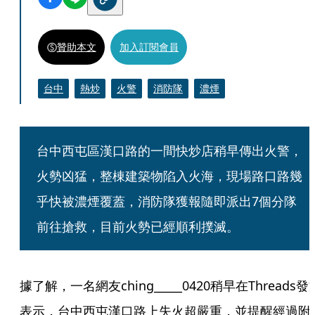
贊助本文
加入訂閱會員
台中
熱炒
火警
消防隊
濃煙
台中西屯區漢口路的一間快炒店稍早傳出火警，
火勢凶猛，整棟建築物陷入火海，現場路口路幾
乎快被濃煙覆蓋，消防隊獲報隨即派出7個分隊
前往搶救，目前火勢已經順利撲滅。
據了解，一名網友ching_____0420稍早在Threads發
表示，台中西屯漢口路上失火超嚴重，並提醒經過附