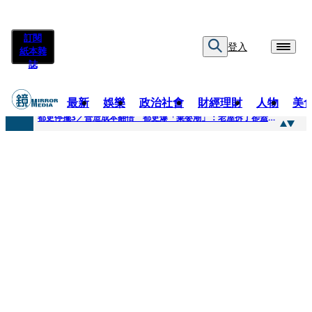
訂閱
登入
紙本雜
誌
最新
娛樂
政治社會
財經理財
人物
美
快訊
都更停擺3／營造成本翻倍 都更爆「棄嬰潮」：老屋拆了卻蓋不下去
快訊
SWAROVSKI把愛繫成一個蝴蝶結 七夕推出大中華區特別款
快訊
車內強吻女藝人「知名經紀人身分曝光」 硬辯「又沒伸舌頭」！法官判決書罕見批噁心