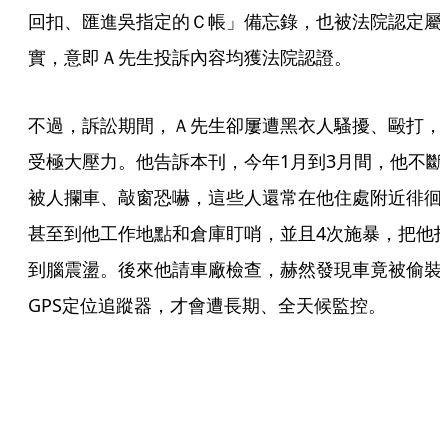
回扣、匯進吳指定的Ｃ帳」備忘錄，也被法院認定屬
實，意即Ａ先生投訴內容均獲法院認證。
不過，訴訟期間，Ａ先生卻屢遭黑衣人騷擾、毆打，
受極大壓力。他告訴本刊，今年1月到3月間，他不斷
被人攔車、敲窗恐嚇，這些人還常在他住處附近徘徊
甚至到他工作地點和倉庫盯哨，並且4次施暴，把他
到腦震盪。後來他請車廠檢查，赫然發現車竟被偷裝
GPS定位追蹤器，才會遭長期、全天候監控。