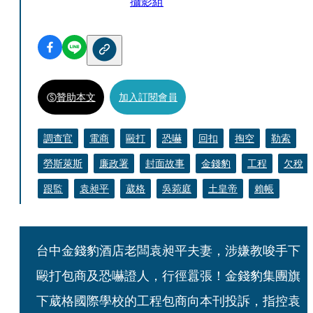
攝影組
贊助本文
加入訂閱會員
調查官
電商
毆打
恐嚇
回扣
掏空
勒索
勞斯萊斯
廉政署
封面故事
金錢豹
工程
欠稅
跟監
袁昶平
葳格
吳菀庭
土皇帝
賴帳
台中金錢豹酒店老闆袁昶平夫妻，涉嫌教唆手下
毆打包商及恐嚇證人，行徑囂張！金錢豹集團旗
下葳格國際學校的工程包商向本刊投訴，指控袁