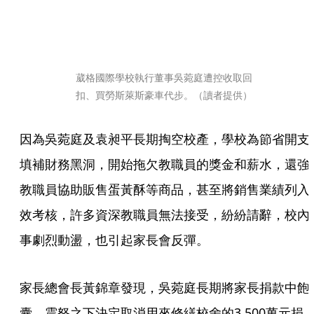
葳格國際學校執行董事吳菀庭遭控收取回
扣、買勞斯萊斯豪車代步。（讀者提供）
因為吳菀庭及袁昶平長期掏空校產，學校為節省開支
填補財務黑洞，開始拖欠教職員的獎金和薪水，還強
教職員協助販售蛋黃酥等商品，甚至將銷售業績列入
效考核，許多資深教職員無法接受，紛紛請辭，校內
事劇烈動盪，也引起家長會反彈。
家長總會長黃錦章發現，吳菀庭長期將家長捐款中飽
囊，震怒之下決定取消用來修繕校舍的3,500萬元捐