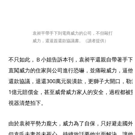
袁昶平帶手下到電商威力的公司，不但毆打
威力，還逼簽還款協議書。（讀者提供）
不只如此，Ｂ小姐告訴本刊，袁昶平還親自帶著手下
直闖威力的住家與公司進行恐嚇，並痛毆威力，逼他
還款協議，退還300萬元裝潢款，更獅子大開口，勒
1億元賠償金，甚至威脅威力家人的安全，過程都被
視器清楚拍下。
由於袁昶平勢力龐大，威力為了自保，只好避走國外
但袁氏夫妻並未死心，持續放話要他出面解決，讓他