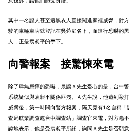
意投訴，讓他們飽受折磨。
其中一名證人甚至遭黑衣人直接闖進家裡威脅，對方
駛的車輛車牌就登記在吳菀庭名下，而進行恐嚇的黑
人，正是袁昶平的手下。
向警報案　接驚悚來電
除了肆無忌憚的恐嚇，最讓Ａ先生憂心的是，台中警
系統疑似與袁昶平關係匪淺。Ａ先生說，他遭到毆打
威脅後，第一時間向警方報案，隔天竟有1名自稱「
查局航業調查處台中調查站」調查官來電，對方毫不
諱地表示，他是受袁昶平所託，詢問Ａ先生是否願意