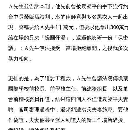
Ａ先生並告訴本刊，他先前曾被袁昶平的手下強行約
台中長榮飯店談判，袁的律師竟與多名黑衣人一起出
現，聲稱要給Ａ先生1千萬元，但要求他拿出300萬元
給在場的兄弟「搓圓仔湯」，還逼他簽署一份「保密
議」；Ａ先生無法接受，當場拒絕離開，之後就多次
暴力相向。
更扯的是，為了追討工程款，Ａ先生曾請法院傳喚葳
國際學校前校長、前學務主任、前總務組長，以及董
會前稽核委員作證，結果這四個人不但遭袁昶平夫妻
聘，官司審理過程中，還頻頻遭袁氏夫妻施壓、要他
作偽證，夫妻倆甚至派人到證人的新工作場所騷擾、