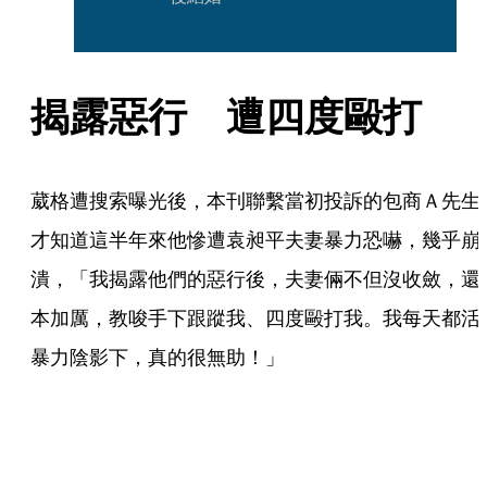
揭露惡行　遭四度毆打
葳格遭搜索曝光後，本刊聯繫當初投訴的包商Ａ先生
才知道這半年來他慘遭袁昶平夫妻暴力恐嚇，幾乎崩
潰，「我揭露他們的惡行後，夫妻倆不但沒收斂，還
本加厲，教唆手下跟蹤我、四度毆打我。我每天都活
暴力陰影下，真的很無助！」