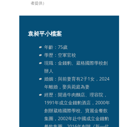
者提供）
袁昶平小檔案
年齡：75歲
學歷：空軍官校
現職：金錢豹、葳格國際學校創
辦人
婚姻：與前妻育有2子1女，2024
年離婚，娶吳菀庭為妻
經歷：開過牛肉麵店、理容院，
1991年成立金錢豹酒店，2000年
創辦葳格國際學校、寶麗金餐飲
集團，2002年赴中國成立金錢豹
餐飲集團，2016年創辦《新一代