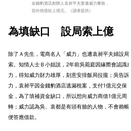
金錢豹酒店創辦人袁昶平夫妻邀威力餐敘，
並向他借款上億元。（讀者提供）
為填缺口　設局索上億
除了Ａ先生，電商名人「威力」也遭袁昶平夫婦設局
索。知情人士Ｂ小姐說，2年前吳菀庭因緣際會認識
力，得知威力財力雄厚，刻意安排飯局拉攏；吳告訴
力，袁昶平因金錢豹酒店逃漏稅案，支付1億元交保
金，為了填補資金缺口，所以想向威力商借1億元周
轉；威力認為吳、袁都是有頭有臉的人物，不會賴帳
便答應借款。