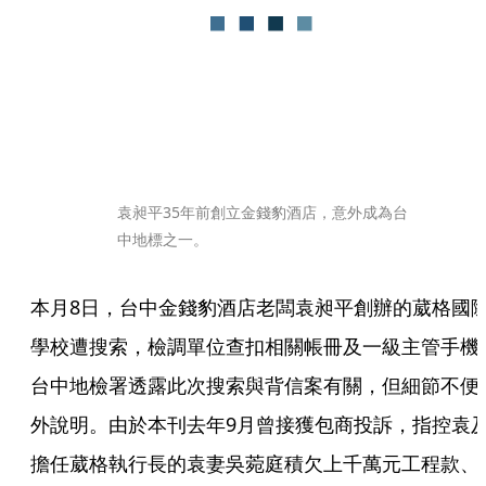
袁昶平35年前創立金錢豹酒店，意外成為台
中地標之一。
本月8日，台中金錢豹酒店老闆袁昶平創辦的葳格國
學校遭搜索，檢調單位查扣相關帳冊及一級主管手機
台中地檢署透露此次搜索與背信案有關，但細節不便
外說明。由於本刊去年9月曾接獲包商投訴，指控袁
擔任葳格執行長的袁妻吳菀庭積欠上千萬元工程款、