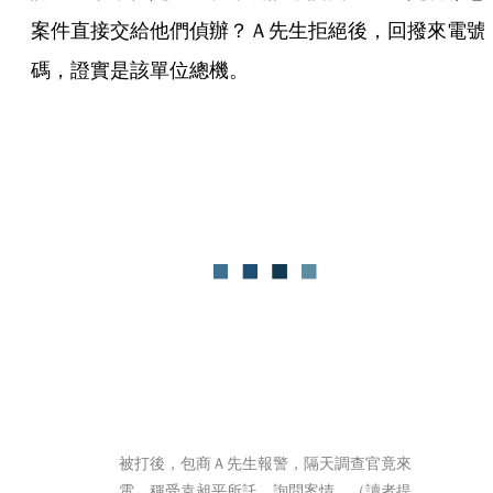
案件直接交給他們偵辦？Ａ先生拒絕後，回撥來電號
碼，證實是該單位總機。
被打後，包商Ａ先生報警，隔天調查官竟來
電，稱受袁昶平所託，詢問案情。（讀者提