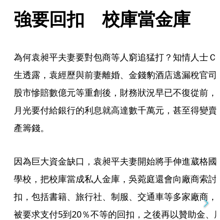
強要回扣　校庫當金庫
為何袁昶平夫妻要對包商等人窮追猛打？知情人士Ｃ
生透露，袁經歷與前妻離婚、金錢豹酒店逃漏稅官司
股市慘賠數億元等重創後，財務狀況早已不復從前，
月光要付給銀行的利息就高達數千萬元，甚至得變賣
產籌錢。
因為巨大資金缺口，袁昶平夫妻開始將手伸進葳格國
學校，把校庫當成私人金庫，吳菀庭還會向廠商索討
扣，包括書籍、旅行社、制服、交通車等多家廠商，
被要求支付5到20％不等的回扣，之後再以贊助金、