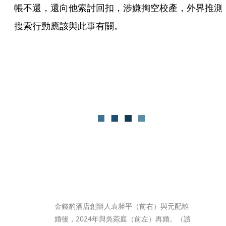
帳不還，還向他索討回扣，涉嫌掏空校產，外界推測
搜索行動應該與此事有關。
金錢豹酒店創辦人袁昶平（前右）與元配離
婚後，2024年與吳菀庭（前左）再婚。（讀