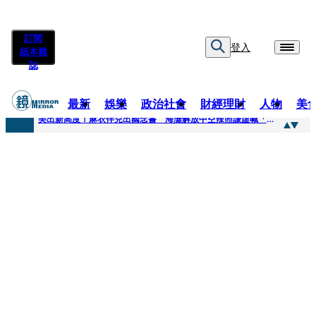
訂閱
登入
紙本雜
誌
最新
娛樂
政治社會
財經理財
人物
美
快訊
美出新高度！麻衣伴兒出國念書 海灘解放中空辣照謙虛喊「我也是學生」
快訊
方志友離婚了！閨密昆凌10年前「神預言」 節目上真情告白：擔心多過開心
快訊
曾被造謠吸毒..蕭敬騰中台2地檢驗反擊 親曝原因喊：難道要讓這些人把我毀了？