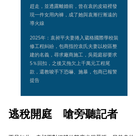
趕走，並透露離婚前，曾在袁的皮箱裡發
現一件女用內褲，成了她與袁漸行漸遠的
導火線
2025年：袁昶平夫妻捲入葳格國際學校裝
修工程糾紛，包商指控袁氏夫妻以校區整
建的名義，尋求廠商施工，吳菀庭卻要求
5％回扣，之後又拖欠上千萬元工程尾
款，還教唆手下恐嚇、施暴，包商已報警
提告
逃稅開庭　嗆旁聽記者