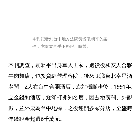
本刊記者到台中地方法院旁聽袁昶平的案
件，竟遭袁的手下怒瞪、嗆聲。
本刊調查，袁昶平出身軍人世家，退役後和友人合夥
牛肉麵店，也投資經營理容院，後來認識台北幸星酒
老闆，2人在台中合開酒店；袁站穩腳步後，1991年
立金錢豹酒店，逐漸打開知名度，因占地廣闊、外觀
派，意外成為台中地標，之後連開多家分店，全盛時
年繳稅金超過6千萬元。