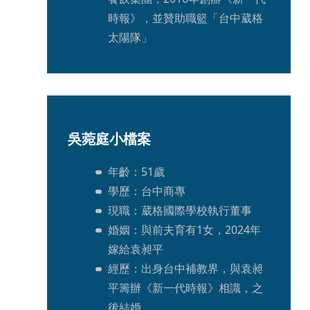
時報》，並贊助職籃「台中葳格
太陽隊」
吳菀庭小檔案
年齡：51歲
學歷：台中商專
現職：葳格國際學校執行董事
婚姻：與前夫育有1女，2024年
嫁給袁昶平
經歷：出身台中補教界，與袁昶
平籌辦《新一代時報》相識，之
後結婚