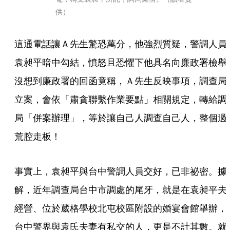
供）
這通電話讓Ａ先生驚恐萬分，他強烈質疑，警調人員
袁昶平暗中勾結，憤怒且恐懼下他具名向廉政署檢舉
沒想到廉政署的回函竟稱，Ａ先生反映事項，調查局
立案，會依「肅貪聯繫作業要點」相關規定，轉給調
局「併案辦理」，等於讓自己人調查自己人，整個過
荒腔走板！
事實上，袁昶平與台中警調人員交好，已非祕密。據
解，近年調查局台中市調處的尾牙，就是在袁昶平夫
經營、位於葳格學校北屯校區附設的婚宴會館舉辦，
台中警界與袁氏夫妻有私交的人，更是不計其數。就