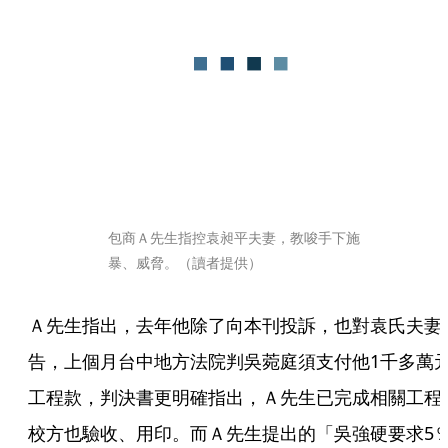
包商Ａ先生指控袁昶平夫妻，教唆手下施
暴、威脅。（讀者提供）
Ａ先生指出，去年他除了向本刊投訴，也對袁氏夫妻
告，上個月台中地方法院判吳菀庭須支付他1千多萬
工程款，判決書更明確指出，Ａ先生已完成相關工程
校方也驗收、用印。而Ａ先生提出的「吳強硬要求5