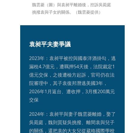
魏雲菱（圖）與袁昶平離婚後，控訴吳菀庭
挑撥袁與子女的關係。（魏雲菱提供）
袁昶平夫妻爭議
2023年：袁昶平被控與國泰洋酒掛勾，逃
漏稅4.7億元，遭羈押54天後，法院裁定1
億元交保，之後遭檢方起訴，官司仍在法
院審理中，其子袁復邦潛逃美國3年，
2026年1月返台、遭收押，3月獲200萬元
交保
2024年：袁昶平與妻子魏雲菱離婚，娶了
吳菀庭，魏則質疑吳挑撥、離間袁與兒子
的關係，還把袁的大女兒從葳格國際學校