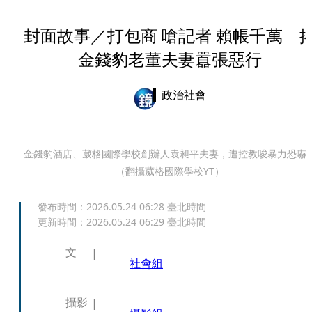
封面故事／打包商 嗆記者 賴帳千萬 
金錢豹老董夫妻囂張惡行
政治社會
金錢豹酒店、葳格國際學校創辦人袁昶平夫妻，遭控教唆暴力恐嚇
（翻攝葳格國際學校YT）
發布時間：
2026.05.24 06:28
臺北時間
更新時間：
2026.05.24 06:29
臺北時間
文
社會組
攝影