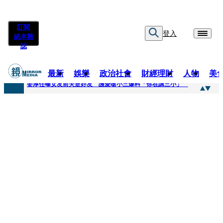
訂閱
登入
紙本雜
誌
最新
娛樂
政治社會
財經理財
人物
美
快訊
姜厚任曝女友前夫是好友 護愛嗆小三爆料「你在講三小」
快訊
劉畊宏將登《披荊斬棘》call周杰倫求救 周董「3字建議」他無奈：這不是健美比賽！
快訊
【台中戰局特輯】何欣純支持度暴增 藍營民調老劇本急救援