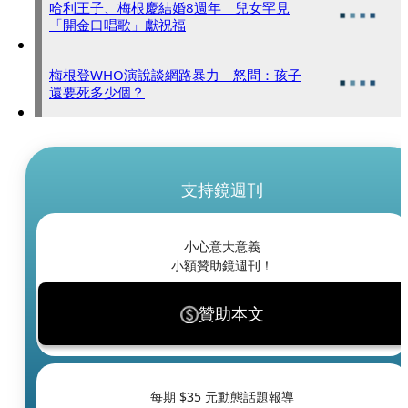
哈利王子、梅根慶結婚8週年 兒女罕見
「開金口唱歌」獻祝福
梅根登WHO演說談網路暴力 怒問：孩子
還要死多少個？
支持鏡週刊
小心意大意義
小額贊助鏡週刊！
贊助本文
每期 $
35
元動態話題報導