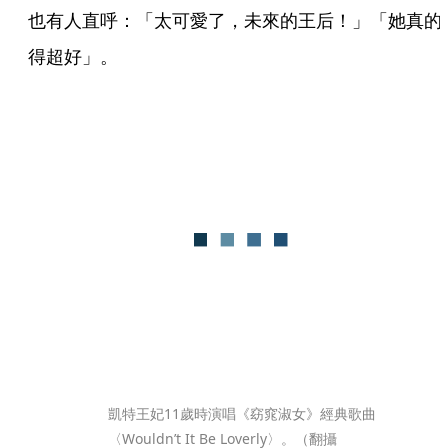
也有人直呼：「太可愛了，未來的王后！」「她真的
得超好」。
凱特王妃11歲時演唱《窈窕淑女》經典歌曲
〈Wouldn’t It Be Loverly〉。（翻攝