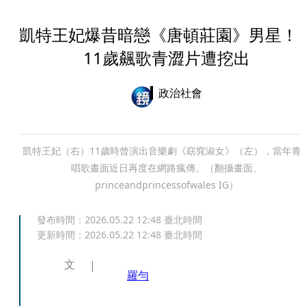
凱特王妃爆昔暗戀《唐頓莊園》男星
11歲飆歌青澀片遭挖出
政治社會
凱特王妃（右）11歲時曾演出音樂劇《窈窕淑女》（左），當年青
唱歌畫面近日再度在網路瘋傳。（翻攝畫面、
princeandprincessofwales IG）
發布時間：
2026.05.22 12:48
臺北時間
更新時間：
2026.05.22 12:48
臺北時間
文
羅勻