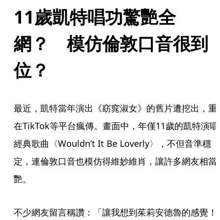
11歲凱特唱功驚艷全
網？　模仿倫敦口音很到
位？
最近，凱特當年演出《窈窕淑女》的舊片遭挖出，重
在TikTok等平台瘋傳。畫面中，年僅11歲的凱特演唱
經典歌曲〈Wouldn’t It Be Loverly〉，不但音準穩
定，連倫敦口音也模仿得維妙維肖，讓許多網友相當
艷。
不少網友留言稱讚：「讓我想到茱莉安德魯的感覺！