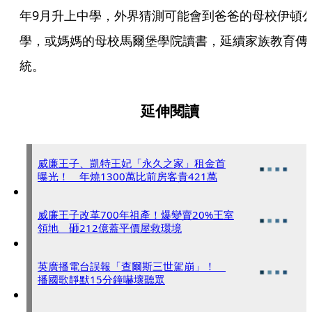
年9月升上中學，外界猜測可能會到爸爸的母校伊頓
學，或媽媽的母校馬爾堡學院讀書，延續家族教育傳
統。
延伸閱讀
威廉王子、凱特王妃「永久之家」租金首
曝光！ 年燒1300萬比前房客貴421萬
威廉王子改革700年祖產！爆變賣20%王室
領地 砸212億蓋平價屋救環境
英廣播電台誤報「查爾斯三世駕崩」！
播國歌靜默15分鐘嚇壞聽眾