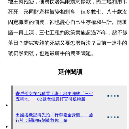
地主就抱怨，佃農仗著無限續約條款，將土地利用卡
死死，形同財產權被變相剝奪；但多數七、八十歲沒
固定職業的佃農，卻也憂心自己生存權和生計。隨著
議一再上演，三七五租約政策實施超過75年，該不該
落日？錯綜複雜的死結又要怎麼解決？目前一連串的
號仍然問號，也是最棘手的農業議題。
延伸閱讀
寄戶孫女在台積電上班！地主強收「三七
五耕地」 82歲老佃農打官司逆轉勝
出國搭機記得先拍「行李箱全身照」 旅
行社：關鍵時刻能救你一命