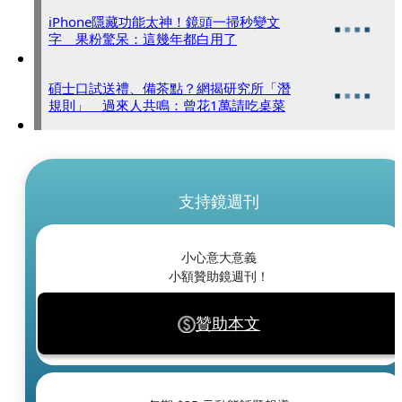
iPhone隱藏功能太神！鏡頭一掃秒變文
字 果粉驚呆：這幾年都白用了
碩士口試送禮、備茶點？網揭研究所「潛
規則」 過來人共鳴：曾花1萬請吃桌菜
支持鏡週刊
小心意大意義
小額贊助鏡週刊！
贊助本文