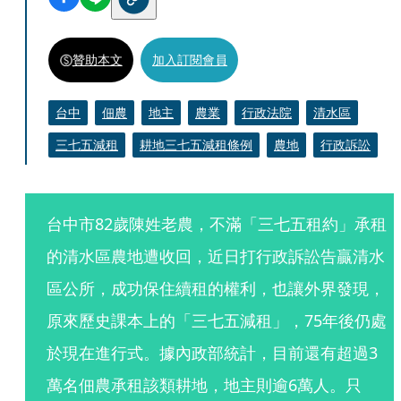
贊助本文
加入訂閱會員
台中
佃農
地主
農業
行政法院
清水區
三七五減租
耕地三七五減租條例
農地
行政訴訟
台中市82歲陳姓老農，不滿「三七五租約」承租
的清水區農地遭收回，近日打行政訴訟告贏清水
區公所，成功保住續租的權利，也讓外界發現，
原來歷史課本上的「三七五減租」，75年後仍處
於現在進行式。據內政部統計，目前還有超過3
萬名佃農承租該類耕地，地主則逾6萬人。只