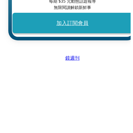
每期 $
35
元動態話題報導
無限閱讀解鎖新鮮事
加入訂閱會員
鏡週刊