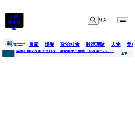
訂閱
登入
紙本雜
誌
最新
娛樂
政治社會
財經理財
人物
美
快訊
姜厚任曝女友前夫是好友 護愛嗆小三爆料「你在講三小」
快訊
劉畊宏將登《披荊斬棘》call周杰倫求救 周董「3字建議」他無奈：這不是健美比賽！
快訊
【台中戰局特輯】何欣純支持度暴增 藍營民調老劇本急救援