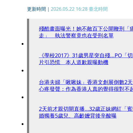
更新時間｜
2026.05.22 16:28
臺北時間
殘酷畫面曝光！她不敵百下公開鞭刑「
走」 執法警察竟也在受刑名單
《學校2017》31歲男星突自殘...PO
片引恐慌 本人道歉親曝動機
台港夫婦「啾啾妹」香港文創展倒數2天突
心疼發聲：作為香港人真的覺得很對不
2天前才親切開直播...32歲正妹網紅「
婚獨養5歲兒、高齡嬤背後辛酸曝