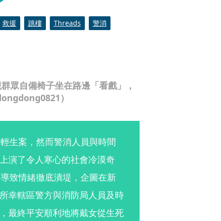
救援
跳樓
Threads
警消
觀群眾自備椅子坐在路邊「看戲」，
ngdong0821）
之輕生案，然而警消人員與時間
上演了令人寒心的社會冷漠奇
紛導致情緒徹底潰堤，企圖在新
所幸轄區警方與消防局人員及時
，最終平安順利地將戴女從生死