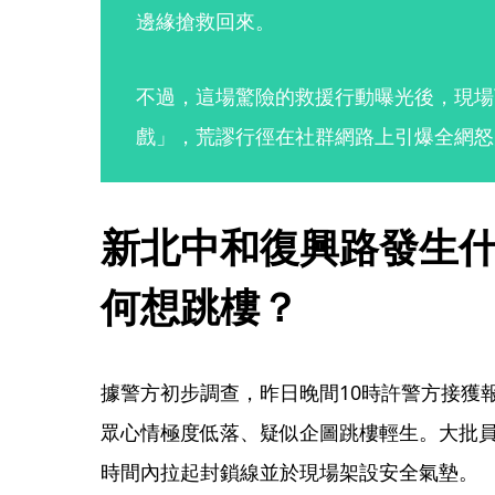
邊緣搶救回來。
不過，這場驚險的救援行動曝光後，現場
戲」，荒謬行徑在社群網路上引爆全網怒
新北中和復興路發生
何想跳樓？
據警方初步調查，昨日晚間10時許警方接獲
眾心情極度低落、疑似企圖跳樓輕生。大批
時間內拉起封鎖線並於現場架設安全氣墊。