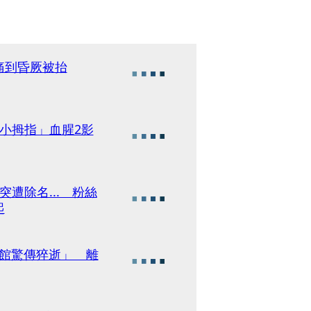
痛到昏厥被抬
「切小拇指」血腥2影
遭除名... 粉絲
起
賓館驚傳猝逝」 離