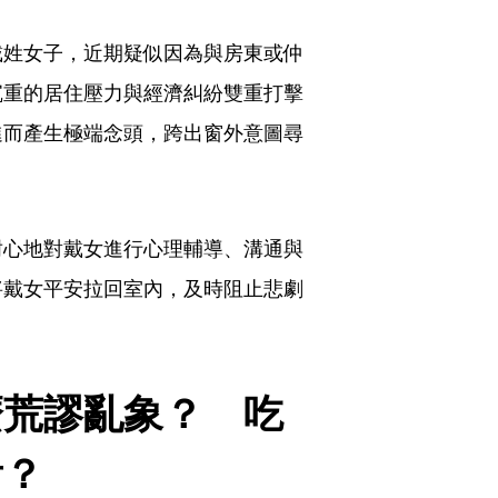
戴姓女子，近期疑似因為與房東或仲
沉重的居住壓力與經濟糾紛雙重打擊
進而產生極端念頭，跨出窗外意圖尋
耐心地對戴女進行心理輔導、溝通與
將戴女平安拉回室內，及時阻止悲劇
麼荒謬亂象？　吃
看？