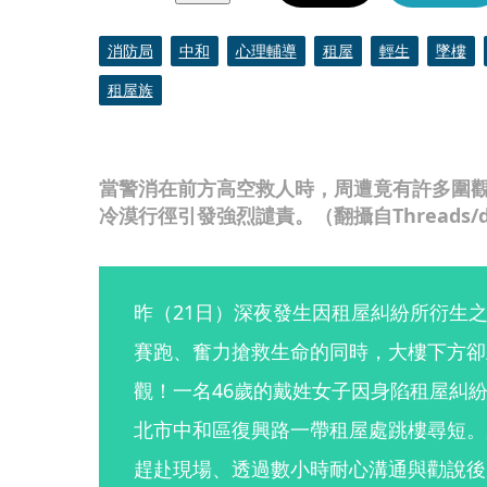
消防局
中和
心理輔導
租屋
輕生
墜樓
租屋族
當警消在前方高空救人時，周遭竟有許多圍
冷漠行徑引發強烈譴責。（翻攝自Threads/do
昨（21日）深夜發生因租屋糾紛所衍生
賽跑、奮力搶救生命的同時，大樓下方卻
觀！一名46歲的戴姓女子因身陷租屋糾
北市中和區復興路一帶租屋處跳樓尋短。
趕赴現場、透過數小時耐心溝通與勸說後