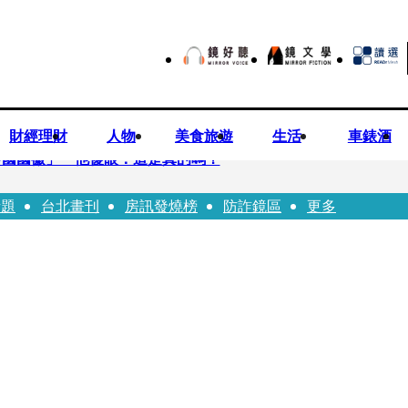
財經理財
人物
美食旅遊
生活
車錶酒
中國國徽」 他傻眼：這是真的嗎？
話題
台北畫刊
房訊發燒榜
防詐鏡區
更多
良業者撈百萬喊「吃了沒差」 法官打臉判6月不准緩刑
國徽」 台中市都發局長認了3錯誤