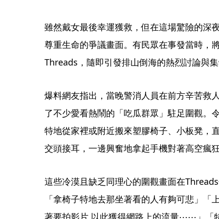
雖然戴女最後幸運獲救，但在這場驚險的深
尊重生命的爭議畫面。有民眾在事發當時，
Threads，隨即引發排山倒海的熱烈討論與
爆料網友指出，當晚警消人員在前方辛苦救
了不少愛看熱鬧的「吃瓜群眾」駐足圍觀。
特地從家裡或附近搬來塑膠椅子、小板凳，
交頭接耳，一邊興奮地拿起手機對著高空瘋
這些冷漠且缺乏同理心的圍觀畫面在Threa
「拿椅子特地去那坐著看的人有夠可悲」「
著要拍影片 以此獲得網路上的流量⋯⋯」「