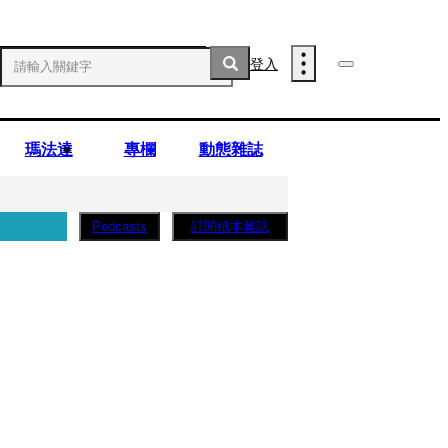
登入
瑪法達
專欄
動態雜誌
訂閱紙本雜誌
Podcasts