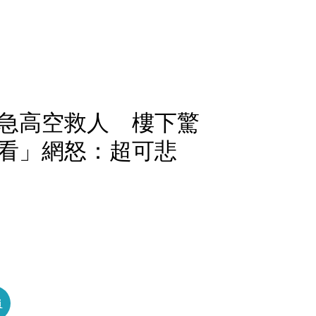
急高空救人 樓下驚
看」網怒：超可悲
員