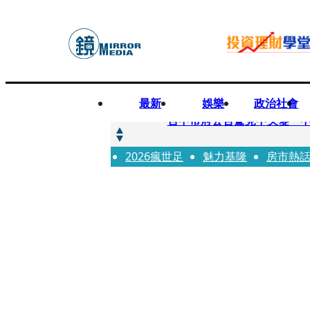
最新
娛樂
政治社會
快訊
台中市府公告驚見中央變「
2026瘋世足
快訊
魅力基隆
房市熱
明知辣椒粉含蘇丹紅還賣！無
快訊
被滲透？市府公告驚見「中國