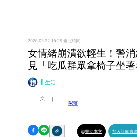
2026.05.22 16:28
臺北時間
女情緒崩潰欲輕生！警消
見「吃瓜群眾拿椅子坐著
生活
文
彭薇
贊助本文
加入訂閱會