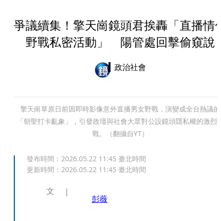
爭議續集！擎天崗鏡頭君挨轟「直播情
野戰私密活動」 陽管處回擊偷窺說
政治社會
擎天崗草原日前因即時影像意外直播男女野戰，演變成全台熱議的
「朝聖打卡亂象」，引發政壇與社會大眾對公設鏡頭隱私權的激烈
戰。（翻攝自YT）
發布時間：
2026.05.22 11:45
臺北時間
更新時間：
2026.05.22 11:45
臺北時間
文
彭薇