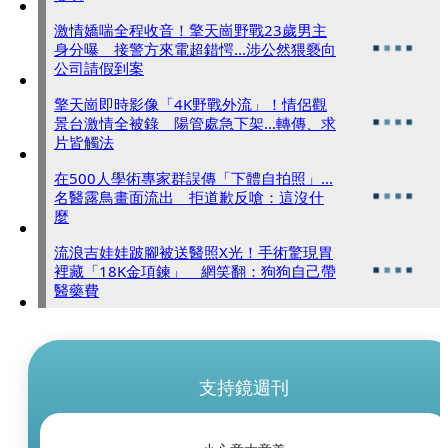
激情嬌喘全程收音！擎天崗野戰23歲男主
身分曝 接警方來電超錯愕...涉公然猥褻向
公司請假到案
擎天崗即時影像「4K野戰外流」！情侶觀
景台激情全被錄 陽管處急下架...轉傳、求
片皆觸法
在500人學術專家群誤傳「下體自拍照」...
名醫露鳥畫面流出 拒道歉反嗆：這沒什
麼
流浪吉娃娃跛腳被送醫照X光！手術驚現胃
裡藏「18K金項鍊」 網笑翻：狗狗自己帶
醫藥費
支持鏡週刊