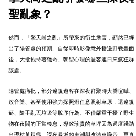
聖亂象？ 
然而，「擎天崗之亂」所帶來的衍生危害，顯然已經
出了陽管處的預期。自從即時影像意外播送野戰畫面
後，大批抱持著獵奇、朝聖心理的遊客連日來瘋狂群
該處。
陽管處痛批，部分違規遊客在深夜群聚時大聲喧嘩、
放音樂、甚至使用強力探照燈任意照射草原，還違規
菸、隨手亂丟垃圾等脫序行為。不僅嚴重干擾了野生
物在夜間的正常棲息，導致珍貴的草坪因為過度踐踏
出現枯黃裸露，深夜暴增的車潮與改裝車噪音，更直