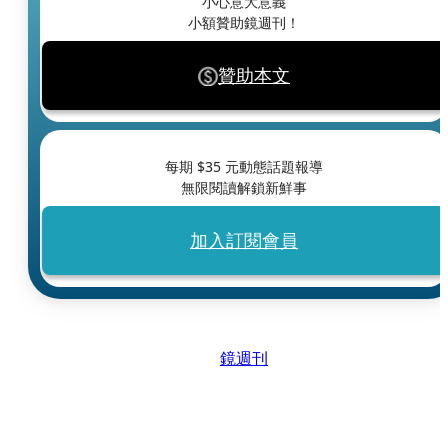
小心意大意義
小額贊助鏡週刊！
贊助本文
每期 $
35
元動態話題報導
無限閱讀解鎖新鮮事
加入訂閱會員
鏡週刊