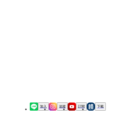
加入
追蹤
訂閱
下載