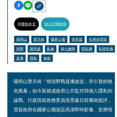
贊助本文
加入訂閱會員
陽明山
擎天崗
國家公園
張景森
生態保育區
朝聖
陽管處
亂象
保七總隊
隱私權
私密影像
直播
隱私
偷窺
陽明山擎天崗「情侶野戰直播放送」所引發的桃
色風暴，如今延燒成政府公共監控與個人隱私的
論戰。行政院前政務委員張景森日前重砲批評，
質疑政府在國家公園架設高清即時影像、並將情