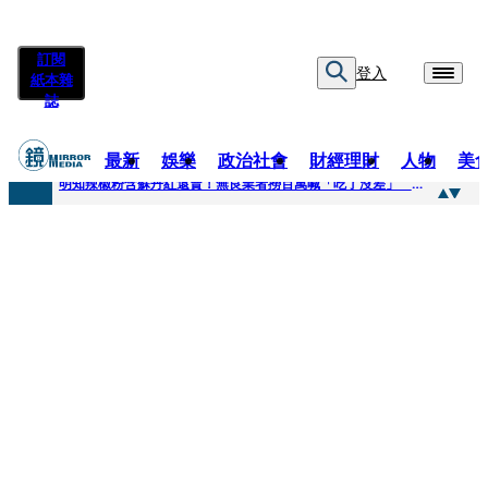
訂閱
登入
紙本雜
誌
最新
娛樂
政治社會
財經理財
人物
美
快訊
明知辣椒粉含蘇丹紅還賣！無良業者撈百萬喊「吃了沒差」 法官打臉判6月不准緩刑
快訊
「無可替代的夥伴離開了我」…張韶涵細數10年時光 悲慟告別：無法相信真的發生了
快訊
又見醫療暴力！耕莘醫院病患失控毆人 院方揭他早是「黑名單」堅決提告