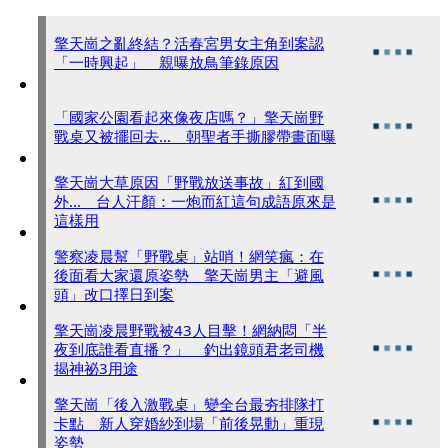
擎天崗之亂終結？活春宮男女主角到案認
「一時興起」 親曝放鳥筆錄原因
「國家公園看起來像夜店嗎？」擎天崗野
戰桌又被擺回去... 朝聖者手撕膠帶畫面曝
擎天崗大草原因「野戰放送事故」紅到國
外... 台人汗顏：一炮而紅這句成語原來是
這樣用
警察凌晨幫「野戰桌」站哨！網笑瘋：在
後面看大家還原姿勢 擎天崗男主「避風
頭」改口擇日到案
擎天崗凌晨野戰被43人目擊！網納悶「半
夜到底誰看直播？」 釣出鏡頭君老司機
揭神祕3用途
擎天崗「後入激戰桌」變全台最夯排隊打
卡點 新人穿婚紗到場「前後晃動」重現
姿勢