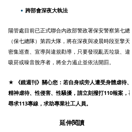
跨部會深夜大執法
陽管處目前已正式聯合內政部警政署保安警察第七總
（保七總隊）第四大隊，將在深夜與凌晨時段至擎天
密集巡查、宣導與違規勸導，只要發現亂丟垃圾、違
吸菸或噪音脫序者，將全力遏止並依法開罰。
★ 《鏡週刊》關心您：若自身或旁人遭受身體虐待、
精神虐待、性侵害、性騷擾，請立刻撥打110報案，
尋求113專線，求助專業社工人員。
延伸閱讀