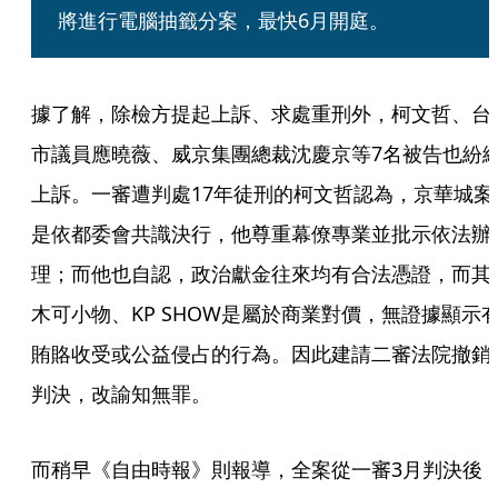
將進行電腦抽籤分案，最快6月開庭。
據了解，除檢方提起上訴、求處重刑外，柯文哲、台
市議員應曉薇、威京集團總裁沈慶京等7名被告也紛
上訴。一審遭判處17年徒刑的柯文哲認為，京華城案
是依都委會共識決行，他尊重幕僚專業並批示依法辦
理；而他也自認，政治獻金往來均有合法憑證，而其
木可小物、KP SHOW是屬於商業對價，無證據顯示
賄賂收受或公益侵占的行為。因此建請二審法院撤銷
判決，改諭知無罪。
而稍早《自由時報》則報導，全案從一審3月判決後