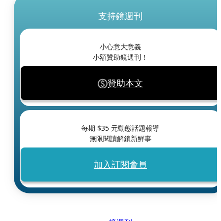
支持鏡週刊
小心意大意義
小額贊助鏡週刊！
贊助本文
每期 $
35
元動態話題報導
無限閱讀解鎖新鮮事
加入訂閱會員