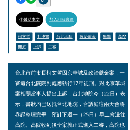
贊助本文
加入訂閱會員
柯文哲
判決書
台北地院
政治獻金
無罪
高院
開庭
上訴
二審
台北市前市長柯文哲因京華城及政治獻金案，一
審遭台北院院判處應執行17年徒刑。對此京華城
案相關當事人提出上訴，台北地院今（22日）表
示，書狀均已送抵台北地院，合議庭這兩天會將
卷證整理完畢，預計下週一（25日）早上會送往
高院。高院收到後全案就正式進入二審，高院也