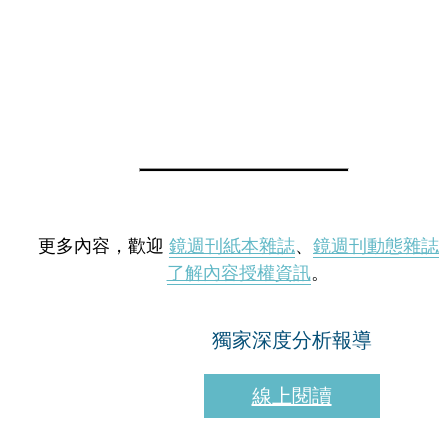
更多內容，歡迎
鏡週刊紙本雜誌
、
鏡週刊動態雜誌
了解內容授權資訊
。
獨家深度分析報導
線上閱讀