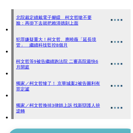
北院裁定續戴電子腳鐶 柯文哲嗆不要
臉：再掛下去就把賴清德刻上面
犯罪嫌疑重大！柯文哲、應曉薇「延長境
管」 繼續科技監控8個月
柯文哲等9被告繼續跑法院 二審高院最快6
月開庭
獨家／柯文哲慘了！ 京華城案2被告圖利有
罪定讞
獨家／柯文哲換掉3律師上訴 找新辯護人拚
逆轉