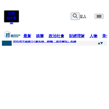
訂閱
登入
紙本雜
誌
最新
娛樂
政治社會
財經理財
人物
美
快訊
野村周平認愛小7歲名模 網曬「漂浮鵰包」惹議
快訊
8年磨一劍 陳法拉自編自導《Bloodline》進軍多倫多 柯林法洛姊弟相挺
快訊
笑著笑著就哭了 被遺忘的日本喜劇天才川島雄三 4K修復重返大銀幕