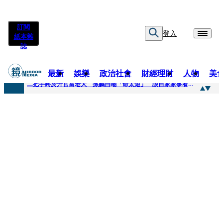
訂閱
登入
紙本雜
誌
最新
娛樂
政治社會
財經理財
人物
美
快訊
二把手終於升官當老大 孫鵬自嘲「命太短」 談自家家事看超開：誰家鍋底沒灰塵
快訊
蔡英文做2件事「嚇壞一堆人」 黃暐瀚分析台東戰況：變成五五波
快訊
未禮讓行人罰6000元沒繳 租車公司竟爆欠235萬公法債務！負責人急出面