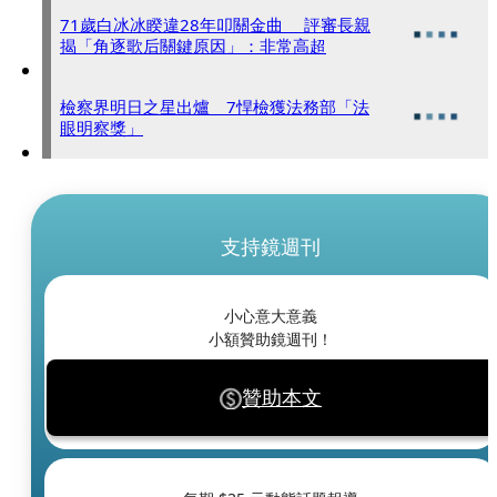
71歲白冰冰睽違28年叩關金曲 評審長親
揭「角逐歌后關鍵原因」：非常高超
檢察界明日之星出爐 7悍檢獲法務部「法
眼明察獎」
支持鏡週刊
小心意大意義
小額贊助鏡週刊！
贊助本文