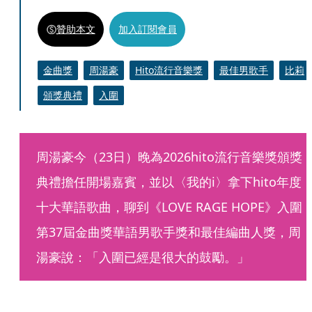
贊助本文
加入訂閱會員
金曲獎
周湯豪
Hito流行音樂獎
最佳男歌手
比莉
頒獎典禮
入圍
周湯豪今（23日）晚為2026hito流行音樂獎頒獎
典禮擔任開場嘉賓，並以〈我的i〉拿下hito年度
十大華語歌曲，聊到《LOVE RAGE HOPE》入圍
第37屆金曲獎華語男歌手獎和最佳編曲人獎，周
湯豪說：「入圍已經是很大的鼓勵。」