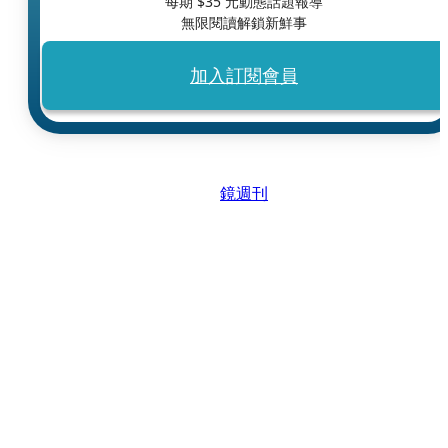
每期 $
35
元動態話題報導
無限閱讀解鎖新鮮事
加入訂閱會員
鏡週刊